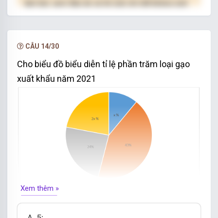
làm bài, xem đáp án và lời giải chi tiết không giới
hạn.
NÂNG CẤP VIP
CÂU 14/30
Cho biểu đồ biểu diễn tỉ lệ phần trăm loại
gạo
xuất khẩu năm 2021
Xem thêm »
Giá
trị của x là
:
A. 5;