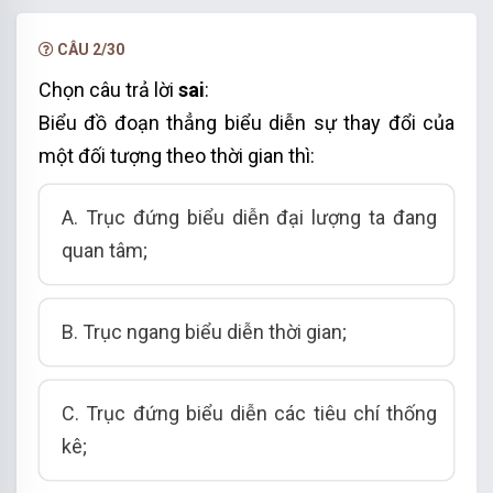
yêu thích môn cờ vua
là 3
5
%.
Vậy ta chọn phương án B.
CÂU 2/30
Chọn câu trả lời
sai
:
Biểu đồ đoạn thẳng biểu diễn sự thay đổi của
một đối tượng theo thời gian thì:
A. Trục đứng biểu diễn
đại lượng ta đang
quan tâm
;
B. Trục ngang biểu diễn
thời gian
;
C. Trục
đứng biểu diễn các tiêu chí thống
kê;