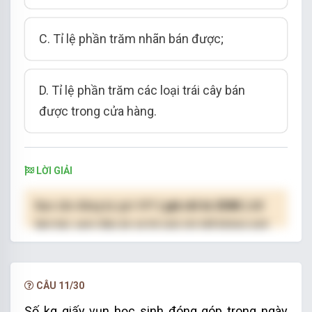
C. Tỉ lệ phần trăm
nhãn bán được
;
D. Tỉ lệ phần trăm các loại
trái cây bán
được trong cửa hàng
.
LỜI GIẢI
Bạn cần đăng ký gói VIP
( giá chỉ từ 250K )
để
làm bài, xem đáp án và lời giải chi tiết không giới
hạn.
NÂNG CẤP VIP
CÂU 11/30
Số kg giấy vụn học sinh đóng góp trong ngày