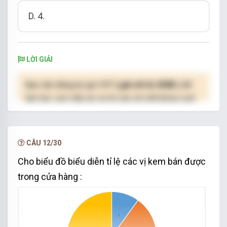
D. 4
.
LỜI GIẢI
Bạn cần đăng ký gói VIP
( giá chỉ từ 250K )
để
làm bài, xem đáp án và lời giải chi tiết không giới
hạn.
NÂNG CẤP VIP
CÂU 12/30
Cho biểu đồ biểu diễn tỉ lệ các vị kem bán được
trong cửa hàng :