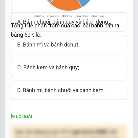
A.
Bánh chuối, bánh quy và bánh donut
;
Tổng tỉ lệ phần trăm của các
loại bánh bán ra
bằng 50% là:
B.
Bánh mì và bánh donut
;
C.
Bánh kem và bánh quy
;
D.
Bánh mì, bánh chuối và bánh kem
.
LỜI GIẢI
Bạn cần đăng ký gói VIP
( giá chỉ từ 250K )
để