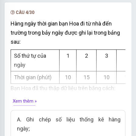
thuộc lãnh thổ của Thái Lan.
Ta chọn phương án
C
.
CÂU 4/30
Hàng ngày thời gian bạn Hoa đi từ nhà đến
trường trong bảy ngày được ghi lại trong bảng
sau:
Số thứ tự của
1
2
3
4
ngày
Thời gian (phút)
10
15
10
12
Bạn Hoa đã thu thập dữ liệu trên bằng cách:
Xem thêm »
A.
Ghi chép số liệu thống kê hàng
ngày
;