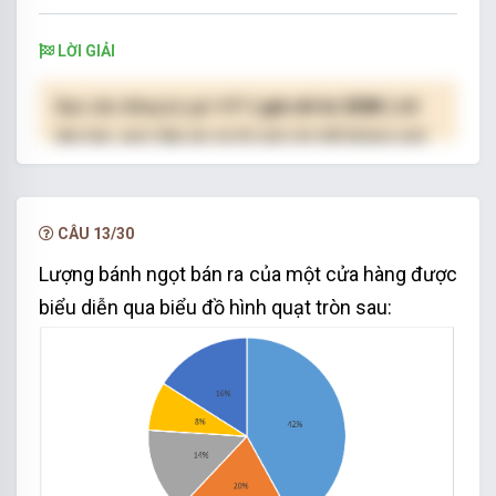
LỜI GIẢI
Bạn cần đăng ký gói VIP
( giá chỉ từ 250K )
để
làm bài, xem đáp án và lời giải chi tiết không giới
hạn.
NÂNG CẤP VIP
CÂU 13/30
Lượng bánh ngọt bán ra của một cửa hàng được
biểu diễn qua biểu đồ hình quạt tròn sau: