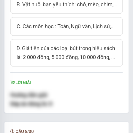
B. Vật nuôi bạn yêu thích: chó, mèo, chim,...
C. Các môn học : Toán, Ngữ văn, Lịch sử,...
D. Giá tiền của các loại bút trong hiệu sách
là: 2 000 đồng,
5 000 đồng, 10 000 đồng,
...
LỜI GIẢI
Hướng dẫn giải
Đáp án đúng là:
D
Dữ liệu là số liệu là giá tiền của các
loại bút
trong hiệu sách là: 2 000 đồng,5 000 đồng, 10
000 đồng,...
CÂU 8/30