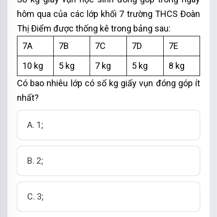
hôm qua
của các lớp khối 7 trường THCS Đoàn
Thị Điểm
được thống kê trong bảng sau:
7A
7B
7C
7D
7E
10 kg
5 kg
7 kg
5 kg
8 kg
Có bao nhiêu lớp có số kg giấy vụn đóng góp ít
nhất?
A. 1
;
B. 2
;
C. 3
;