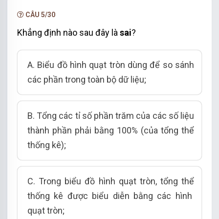
liệu thống kê theo từng ngày.
CÂU 5/30
Vậy ta chọn phương án
A
.
Khẳng định nào sau đây là
sai
?
A.
Biểu đồ hình quạt tròn dùng để so sánh
các phần trong toàn bộ dữ liệu;
B.
Tổng các tỉ số phần trăm của các số liệu
thành phần phải bằng 100% (của tổng thể
thống kê);
C.
Trong biểu đồ hình quạt tròn,
tổng thể
thống kê được biểu diễn bằng các hình
quạt tròn;