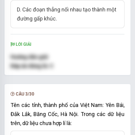
D. Các đoạn thẳng nối nhau tạo thành một
đường gấp khúc.
LỜI GIẢI
Hướng dẫn giải
Đáp án đúng là:
C
Biểu đồ đoạn thẳng có trục nằm ngang biểu
diễn thời gian, trục đứng biểu diễn
đại lượng ta
đang quan tâm
CÂU 3/30
Các đoạn thẳng nối nhau tạo thành một đường
Tên các tỉnh, thành phố của Việt Nam: Yên Bái,
gấp khúc cho ta thấy được sự thay đổi của dữ
Đắk Lắk, Băng Cốc, Hà Nội.
Trong các dữ liệu
liệu theo các mốc thời gian
trên, dữ liệu chưa hợp lí là:
Nên các khẳng định A, B, D là đúng và khẳng