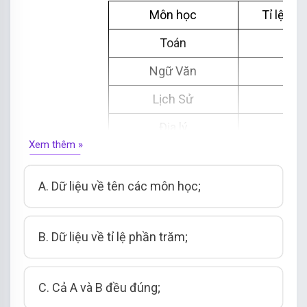
Môn học
Tỉ lệ ph
Toán
45
Ngữ Văn
25
Lịch Sử
20
Địa lý
10
Xem thêm »
Thể dục
35
Tổng cộng
13
A.
Dữ liệu về tên các môn học;
Giá trị chưa hợp lí trong bảng dữ liệu là
B.
Dữ liệu về tỉ lệ phần trăm;
C.
Cả A và B đều đúng;