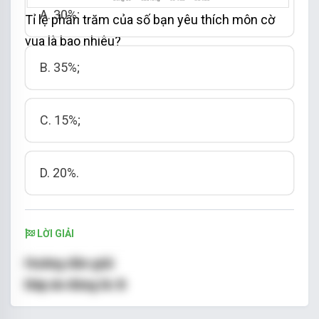
A. 30%;
Tỉ lệ phần trăm
của số bạn yêu thích môn cờ
vua
là bao nhiêu?
B. 35%;
C. 15%;
D. 20%.
LỜI GIẢI
Hướng dẫn giải
Đáp án đúng là:
B
Dựa vào biểu đồ ta thấy tỉ lệ phần trăm
số bạn