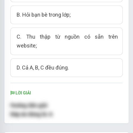
B.
Hỏi bạn bè trong lớp
;
C.
Thu thập từ nguồn có sẵn trên
website
;
D.
Cả A, B, C đều đúng
.
LỜI GIẢI
Hướng dẫn giải
Đáp án đúng là:
A
Bạn Hoa xem đồng hồ lúc ở nhà và xem lại đồng
hồ sau khi đã đến trường, sau đó ghi chép số