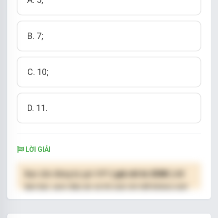
B. 7;
C. 1
0
;
D. 11.
LỜI GIẢI
Bạn cần đăng ký gói VIP
( giá chỉ từ 250K )
để
làm bài, xem đáp án và lời giải chi tiết không giới
hạn.