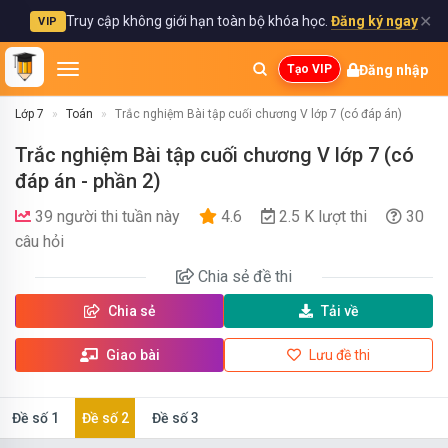
✕
Truy cập không giới hạn toàn bộ khóa học.
Đăng ký ngay
VIP
Đăng nhập
Tạo VIP
Lớp 7
Toán
Trắc nghiệm Bài tập cuối chương V lớp 7 (có đáp án)
Trắc nghiệm Bài tập cuối chương V lớp 7 (có
đáp án - phần 2)
39 người thi tuần này
4.6
2.5 K lượt thi
30
câu hỏi
Chia sẻ
đề thi
Chia sẻ
Tải về
Giao bài
Lưu đề thi
Đề số 1
Đề số 2
Đề số 3