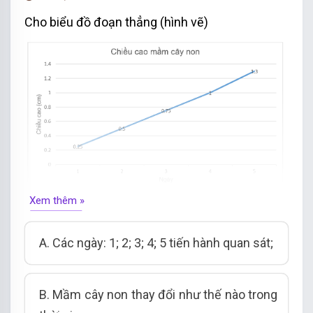
Vậy ta chọn phương án D.
Cho biểu đồ đoạn thẳng (hình vẽ)
Xem thêm »
Tiêu chí thống kê trong biểu đồ trên
là
:
A. Các ngày: 1; 2; 3; 4; 5 tiến hành quan sát
;
B.
Mầm cây non
thay đổi như thế nào trong