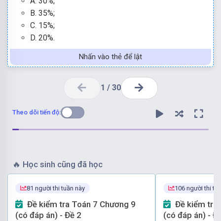
A. 30%;
B. 35%;
C. 15%;
D. 20%.
Nhấn vào thẻ để lật
1
/
30
Theo dõi tiến độ:
🔥
Học sinh cũng đã học
Vậy ta chọn phương án B.
môn cờ vua
là 3
5
%.
81 người thi tuần này
106 người thi tu
Dựa vào biểu đồ ta thấy tỉ lệ phần trăm
số bạn yêu thích
Đề kiểm tra Toán 7 Chương 9
Đề kiểm tra Toán 7 Chương 9
Đáp án đúng là:
B
(có đáp án) - Đề 2
(có đáp án) - Đ