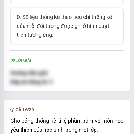
D.
Số liệu thống kê theo tiêu chí thống kê
của mỗi đối tượng được ghi ở hình quạt
tròn tương ứng
.
LỜI GIẢI
Hướng dẫn giải
Đáp án đúng là:
C
Trong biểu đồ hình quạt tròn, đối tượng thống
kê (không phải tổng thể thống kê) được biểu
diễn bằng các hình quạt tròn nên
khẳng định
C
CÂU 6/30
là sai
.
Cho bảng thống kê tỉ lệ phần trăm về môn học
Vậy ta chọn đáp án C.
yêu thích của học sinh trong một lớp: