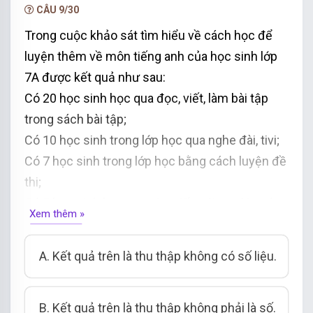
CÂU 9/30
mầm cây non ( tính theo cm)
trong
5 ngày
Trong cuộc khảo sát tìm hiểu về cách học để
Vậy ta chọn đáp án D.
luyện thêm về môn tiếng anh của học sinh lớp
7
A
được kết quả như sau:
Có 20 học sinh học qua đọc, viết
, làm bài tập
trong sách bài tập
;
Có 10 học sinh trong lớp học qua nghe
đài, tivi
;
Có 7 học sinh trong lớp học bằng cách luyện đ
ề
thi
;
Có 5 học sinh học qua giao tiếp
với người nước
Xem thêm »
ngoài
.
Khẳng định nào sau đây là đúng?
A.
Kết quả trên là thu thập không có số liệu.
B. Kết quả trên là thu thập không phải là số.