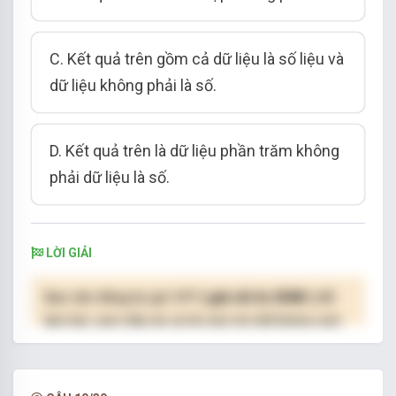
C. Kết quả trên gồm cả dữ liệu là số liệu và
dữ liệu không phải là số.
D. Kết quả trên là dữ liệu phần trăm không
phải dữ liệu là số.
LỜI GIẢI
Bạn cần đăng ký gói VIP
( giá chỉ từ 250K )
để
làm bài, xem đáp án và lời giải chi tiết không giới
hạn.
NÂNG CẤP VIP