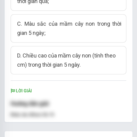
thời gian qua
;
C.
Màu sắc của mầm cây non trong thời
gian 5 ngày
;
D.
Chiều cao của mầm cây non (tính theo
cm) trong thời gian 5 ngày.
LỜI GIẢI
Hướng dẫn giải
Đáp án đúng là: D
Tiêu chí thống kê trong biểu đồ trên được biểu
diễn trên trục thẳng đứng là
chiều cao của