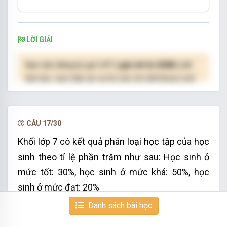
LỜI GIẢI
Bạn cần đăng ký gói VIP
( giá chỉ từ 250K )
để
làm bài, xem đáp án và lời giải chi tiết không giới
hạn.
NÂNG CẤP VIP
CÂU 17/30
Khối lớp 7 có
kết quả phân loại học tập của học
sinh theo
tỉ lệ phần trăm như sau:
Học sinh ở
mức tốt: 30%, học sinh ở mức khá: 50%, học
sinh ở mức đạt: 20%
Danh sách bài học