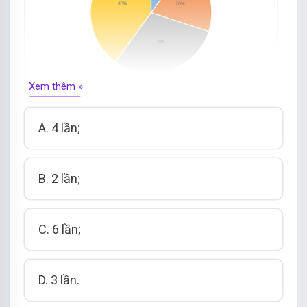
Xem thêm »
Số lượng
kem vị vani bán gấp mấy lần kem vị
sầu riêng
?
A. 4 lần;
B. 2 lần;
C. 6 lần;
D. 3 lần.