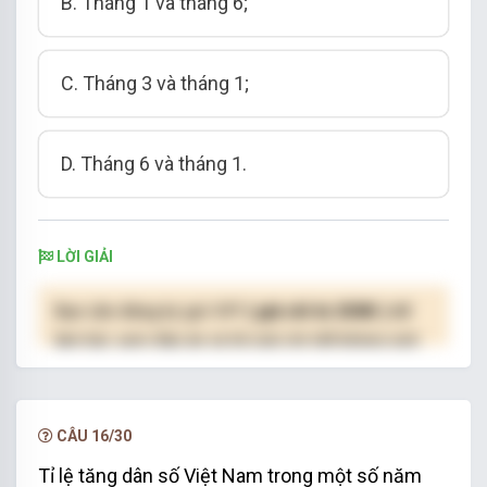
B.
Tháng 1 và tháng 6;
hàng là:
C.
Tháng 3 và tháng 1;
D.
Tháng 6 và tháng
1
.
LỜI GIẢI
Bạn cần đăng ký gói VIP
( giá chỉ từ 250K )
để
làm bài, xem đáp án và lời giải chi tiết không giới
hạn.
NÂNG CẤP VIP
CÂU 16/30
Tỉ lệ tăng dân số Việt Nam trong một số năm