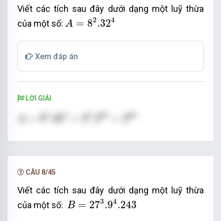
Viết các tích sau đây dưới dạng một luỹ thừa
A
=
8
2
.32
4
2
4
=
8
.32
của một số:
A
Xem đáp án
LỜI GIẢI
A
=
8
2
.32
4
=
2
6
.2
20
=
2
26
2
4
6
20
26
=
8
.32
=
2
.2
=
2
A
CÂU 8/45
Viết các tích sau đây dưới dạng một luỹ thừa
B
=
27
3
.9
4
.243
3
4
=
27
.9
.243
của một số:
B