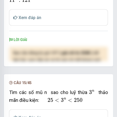
11
:
121
Xem đáp án
LỜI GIẢI
Bạn cần đăng ký gói VIP
( giá chỉ từ 250K )
để
làm bài, xem đáp án và lời giải chi tiết không giới
hạn.
NÂNG CẤP VIP
CÂU 15/45
3
n
n
3
Tìm các số mũ n
sao cho luỹ thừa
thảo
25
<
3
n
<
250
n
25
<
3
<
250
mãn điều kiện: