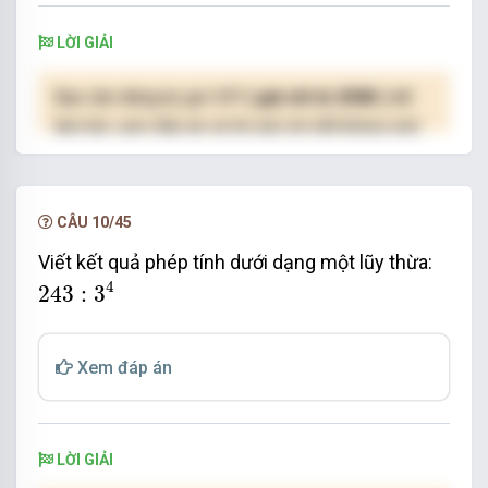
LỜI GIẢI
Bạn cần đăng ký gói VIP
( giá chỉ từ 250K )
để
làm bài, xem đáp án và lời giải chi tiết không giới
hạn.
NÂNG CẤP VIP
CÂU 10/45
Viết kết quả phép tính dưới dạng một lũy thừa:
243
:
3
4
4
243
:
3
Xem đáp án
LỜI GIẢI