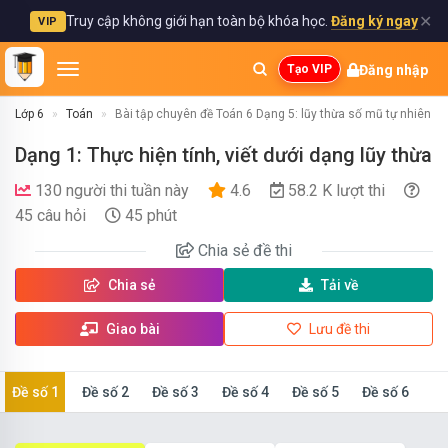
✕
Truy cập không giới hạn toàn bộ khóa học.
Đăng ký ngay
VIP
Đăng nhập
Tạo VIP
Lớp 6
Toán
Bài tập chuyên đề Toán 6 Dạng 5: lũy thừa số mũ tự nhiên c
Dạng 1: Thực hiện tính, viết dưới dạng lũy thừa
130 người thi tuần này
4.6
58.2 K lượt thi
45 câu hỏi
45 phút
Chia sẻ
đề thi
Chia sẻ
Tải về
Giao bài
Lưu đề thi
Đề số 1
Đề số 2
Đề số 3
Đề số 4
Đề số 5
Đề số 6