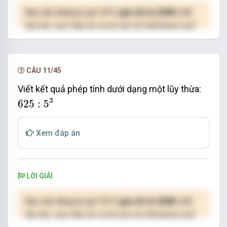
Bạn cần đăng ký gói VIP
( giá chỉ từ 250K )
để
làm bài, xem đáp án và lời giải chi tiết không giới
hạn.
NÂNG CẤP VIP
CÂU 11/45
Viết kết quả phép tính dưới dạng một lũy thừa:
625
:
5
3
3
625
:
5
Xem đáp án
LỜI GIẢI
Bạn cần đăng ký gói VIP
( giá chỉ từ 250K )
để
làm bài, xem đáp án và lời giải chi tiết không giới