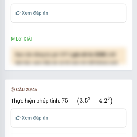
Xem đáp án
LỜI GIẢI
Bạn cần đăng ký gói VIP
( giá chỉ từ 250K )
để
làm bài, xem đáp án và lời giải chi tiết không giới
hạn.
NÂNG CẤP VIP
CÂU 20/45
75
−
3.5
2
−
4.2
3
3
2
75
−
3.5
−
4.2
(
)
Thực hiện phép tính:
Xem đáp án