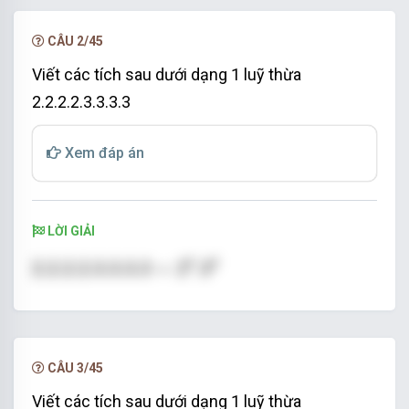
CÂU 2/45
Viết các tích sau dưới dạng 1 luỹ thừa
2.2.2.2.3.3.3.3
Xem đáp án
LỜI GIẢI
2.2.2.2.3.3.3.3
=
2
4
.3
4
4
4
2.2.2.2.3.3.3.3
=
2
.3
CÂU 3/45
Viết các tích sau dưới dạng 1 luỹ thừa