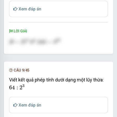
Xem đáp án
LỜI GIẢI
B
=
27
3
.9
4
.243
=
3
22
3
4
22
=
27
.9
.243
=
3
B
CÂU 9/45
Viết kết quả phép tính dưới dạng một lũy thừa:
64
:
2
3
3
64
:
2
Xem đáp án