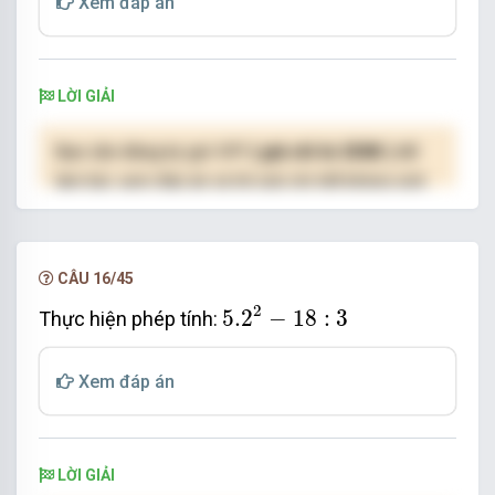
Xem đáp án
LỜI GIẢI
Bạn cần đăng ký gói VIP
( giá chỉ từ 250K )
để
làm bài, xem đáp án và lời giải chi tiết không giới
hạn.
NÂNG CẤP VIP
CÂU 16/45
5.2
2
−
18
:
3
2
5.2
−
18
:
3
Thực hiện phép tính:
Xem đáp án
LỜI GIẢI