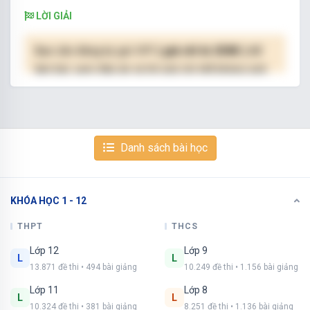
LỜI GIẢI
Bạn cần đăng ký gói VIP
( giá chỉ từ 250K )
để
làm bài, xem đáp án và lời giải chi tiết không giới
hạn.
NÂNG CẤP VIP
Danh sách bài học
KHÓA HỌC 1 - 12
Xem tiếp với tài khoản VIP
Còn 37/45 câu hỏi, đáp án và lời giải chi tiết.
THPT
THCS
Lớp 12
Lớp 9
Bạn cần đăng ký gói VIP
( giá chỉ từ 250K )
để
L
L
13.871 đề thi • 494 bài giảng
10.249 đề thi • 1.156 bài giảng
làm bài, xem đáp án và lời giải chi tiết không giới
hạn.
Lớp 11
Lớp 8
L
L
10.324 đề thi • 381 bài giảng
8.251 đề thi • 1.136 bài giảng