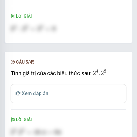
LỜI GIẢI
3
4
:
3
2
=
3
2
=
9
4
2
2
3
:
3
=
3
=
9
CÂU 5/45
2
4
.2
2
4
2
2
.2
Tính giá trị của các biểu thức sau:
Xem đáp án
LỜI GIẢI
2
4
.2
2
=
16.4
=
64
4
2
2
.2
=
16.4
=
64