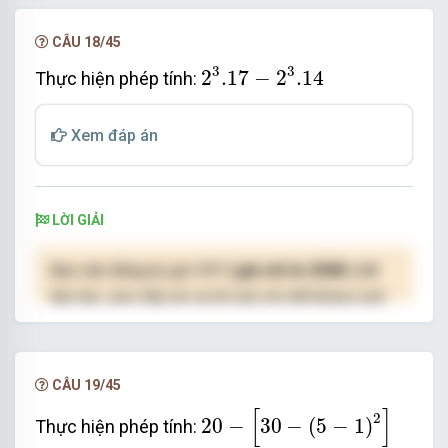
NÂNG CẤP VIP
CÂU 18/45
2
3
.17
−
2
3
.14
3
3
2
.17
−
2
.14
Thực hiện phép tính:
Xem đáp án
LỜI GIẢI
Bạn cần đăng ký gói VIP
( giá chỉ từ 250K )
để
làm bài, xem đáp án và lời giải chi tiết không giới
hạn.
NÂNG CẤP VIP
CÂU 19/45
20
−
30
−
5
−
1
2
[
]
2
20
−
30
−
(
5
−
1
)
Thực hiện phép tính: