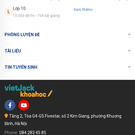
NÂNG CẤP VIP
Lớp 10
Xem thêm
L
10.056 đề thi • 758 bài giảng
PHÒNG LUYỆN ĐỀ
TÀI LIỆU
TIN TUYỂN SINH
Tầng 2, Tòa G4-G5 Fivestar, số 2 Kim Giang, phường Khương
Đình, Hà Nội.
Phone:
084 283 45 85