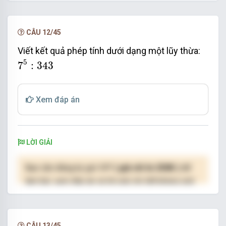
hạn.
NÂNG CẤP VIP
CÂU 12/45
Viết kết quả phép tính dưới dạng một lũy thừa:
7
5
:
343
5
7
:
343
Xem đáp án
LỜI GIẢI
Bạn cần đăng ký gói VIP
( giá chỉ từ 250K )
để
làm bài, xem đáp án và lời giải chi tiết không giới
hạn.
NÂNG CẤP VIP
CÂU 13/45