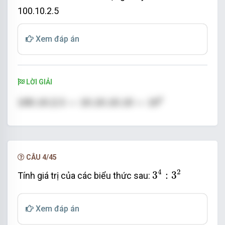
100.10.2.5
Xem đáp án
LỜI GIẢI
100.10.2.5
=
10.10.10.10
=
10
4
4
100.10.2.5
=
10.10.10.10
=
10
CÂU 4/45
3
4
:
3
2
4
2
3
:
3
Tính giá trị của các biểu thức sau:
Xem đáp án