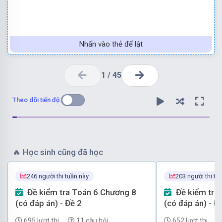
Nhấn vào thẻ để lật
1
/
45
Theo dõi tiến độ:
🔥
Học sinh cũng đã học
246 người thi tuần này
203 người thi tu
5.5.5.5.5.5
=
5
6
5.5.5.5.5.5
=
5
6
Đề kiểm tra Toán 6 Chương 8
Đề kiểm tra Toán 6 Chương 8
(có đáp án) - Đề 2
(có đáp án) - Đ
695 lượt thi
11 câu hỏi
652 lượt thi