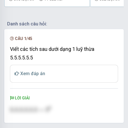
Danh sách câu hỏi:
CÂU 1/45
Viết các tích sau dưới dạng 1 luỹ thừa
5.5.5.5.5.5
Xem đáp án
LỜI GIẢI
5.5.5.5.5.5
=
5
6
6
5.5.5.5.5.5
=
5