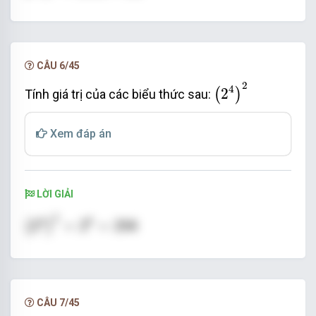
CÂU 6/45
2
4
2
2
4
2
(
)
Tính giá trị của các biểu thức sau:
Xem đáp án
LỜI GIẢI
2
4
2
=
2
8
=
256
2
4
8
2
=
2
=
256
(
)
CÂU 7/45