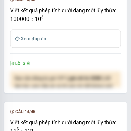
Viết kết quả phép tính dưới dạng một lũy thừa:
100000
:
10
3
3
100000
:
10
Xem đáp án
LỜI GIẢI
Bạn cần đăng ký gói VIP
( giá chỉ từ 250K )
để
làm bài, xem đáp án và lời giải chi tiết không giới
hạn.
NÂNG CẤP VIP
CÂU 14/45
Viết kết quả phép tính dưới dạng một lũy thừa:
11
5
:
121
5