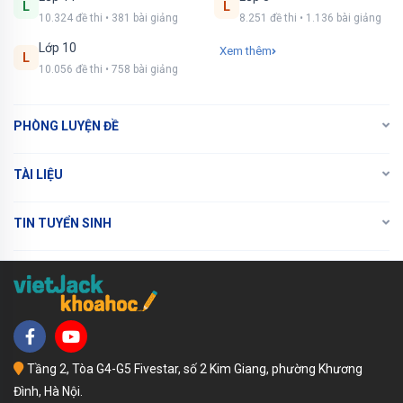
L
L
10.324 đề thi • 381 bài giảng
8.251 đề thi • 1.136 bài giảng
Lớp 10
Xem thêm
L
10.056 đề thi • 758 bài giảng
PHÒNG LUYỆN ĐỀ
TÀI LIỆU
TIN TUYỂN SINH
Tầng 2, Tòa G4-G5 Fivestar, số 2 Kim Giang, phường Khương
Đình, Hà Nội.