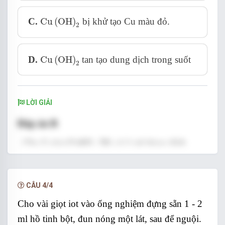
Cu
OH
2
C.
Cu
(
OH
)
bị khử tạo Cu màu đỏ.
2
Cu
OH
2
D.
Cu
(
OH
)
tan tạo dung dịch trong suốt
2
LỜI GIẢI
Đáp án B
CuSO
4
- Cho 5 giọt
CuSO
5% và 1 ml dung dịch
4
NaOH 10% vào ống nghiệm, lắc nhẹ, s
ản phẩm
C
u
O
H
2
thu được là kết tủa
(
)
.
C
u
O
H
2
CÂU 4/4
- Sau đó thêm glucozơ, kết tủa tan tạo dung dịch
Cho vài giọt iot vào ống nghiệm đựng sẵn 1 - 2
xanh lam đậm.
ml hồ tinh bột, đun nóng một lát, sau để nguội.