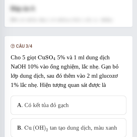
Đáp án A
Đã có phản ứng xà phòng hóa xảy ra, thêm
NaCl mục đích tăng tỉ trọng dung dịch, dễ tách
được xà phòng. Chất rắn phía trên thu được là xà
CÂU 3/4
phòng.
CuSO
4
Cho 5 giọt
CuSO
5% và 1 ml dung dịch
4
NaOH 10% vào ống nghiệm, lắc nhẹ. Gạn bỏ
lớp dung dịch, sau đó thêm vào 2 ml glucozơ
1% lắc nhẹ. Hiện tượng quan sát được là
A
. Có kết tủa đỏ gạch
Cu
OH
2
B
.
Cu
(
OH
)
tan tạo dung dịch, màu xanh
2