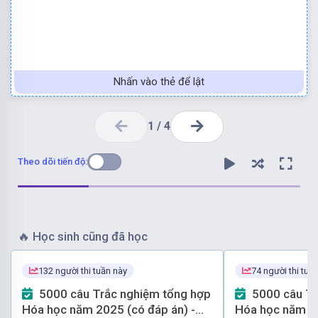
Nhấn vào thẻ để lật
1
/
4
Theo dõi tiến độ:
🔥
Học sinh cũng đã học
hai lớp (trong đó dung dịch phía trên là este)
132 người thi tuần này
74 người thi tuầ
Phản ứng este hóa xảy ra, dung dịch phân thành
5000 câu Trắc nghiệm tổng hợp
5000 câu Trắc nghiệm tổng hợp
Đáp án A
Hóa học năm 2025 (có đáp án) -
Hóa học năm 20