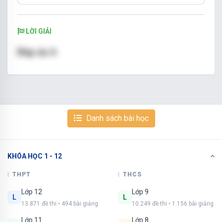
LỜI GIẢI
Đáp án A
Danh sách bài học
KHÓA HỌC 1 - 12
THPT
THCS
Lớp 12
Lớp 9
L
L
13.871 đề thi • 494 bài giảng
10.249 đề thi • 1.156 bài giảng
Lớp 11
Lớp 8