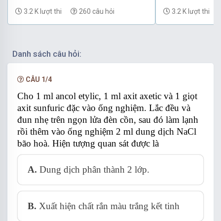
Phần 28
Phần 27
3.2 K lượt thi
260 câu hỏi
3.2 K lượt thi
Danh sách câu hỏi:
CÂU 1/4
Cho 1 ml ancol etylic, 1 ml axit axetic và 1 giọt
axit sunfuric đặc vào ống nghiệm. Lắc đều và
đun nhẹ trên ngọn lửa đèn cồn, sau đó làm lạnh
rồi thêm vào ống nghiệm 2 ml dung dịch NaCl
bão hoà. Hiện tượng quan sát được là
A.
D
ung dịch phân thành 2 lớp.
B.
Xuất hiện chất rắn màu trắng kết tinh