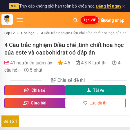
✕
Truy cập không giới hạn toàn bộ khóa học.
Đăng ký ngay
VIP
Đăng nhập
Tạo VIP
Lớp 12
Hóa học
4 Câu trắc nghiệm Điều chế ,tính chất hóa học của este
4 Câu trắc nghiệm Điều chế ,tính chất hóa học
của este và cacbohidrat có đáp án
41 người thi tuần này
4.6
4.3 K lượt thi
4
câu hỏi
5 phút
Chia sẻ
đề thi
Chia sẻ
Tải về
Giao bài
Lưu đề thi
Đề số 1