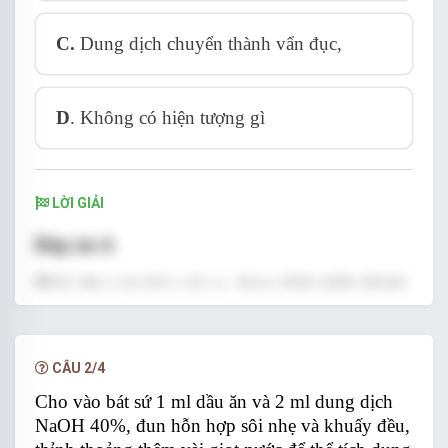
C.
Dung dịch chuyển thành vẩn đục,
D
. Không có hiện tượng gì
LỜI GIẢI
Đáp án A
Phản ứng este hóa xảy ra, dung dịch phân thành
hai lớp (trong đó dung dịch phía trên là este)
CÂU 2/4
Cho vào bát sứ 1 ml dầu ăn và 2 ml dung dịch
NaOH 40%, đun hỗn hợp sôi nhẹ và khuấy đều,