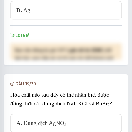
D.
Ag
LỜI GIẢI
Bạn cần đăng ký gói VIP
( giá chỉ từ 250K )
để
làm bài, xem đáp án và lời giải chi tiết không giới
hạn.
NÂNG CẤP VIP
CÂU 19/20
Hóa chất nào sau đây có thể nhận biết được
đồng thời các dung dịch NaI, KCl và BaBr
?
2
A.
Dung dịch AgNO
3