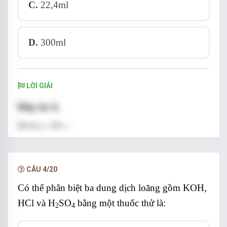
C.
22,4ml
D.
300ml
LỜI GIẢI
Đáp án A.
Hướng dẫn :
CÂU 4/20
Có thể phân biệt ba dung dịch loãng gồm KOH,
HCl và H
SO
bằng một thuốc thử là:
2
4