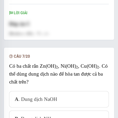
LỜI GIẢI
Đáp án C
Hướng dẫn
Ta có:
CÂU 7/20
Có ba chất rắn Zn(OH)
, Ni(OH)
, Cu(OH)
. Có
2
2
2
thể dùng dung dịch nào để hòa tan được cả ba
chất trên?
A
. Dung dịch NaOH