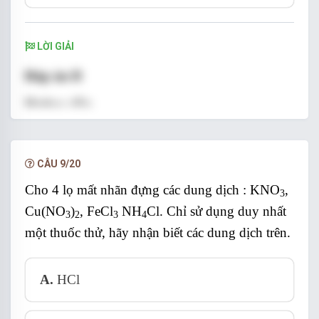
LỜI GIẢI
Đáp án D
Hướng dẫn
CÂU 9/20
Cho 4 lọ mất nhãn đựng các dung dịch :
KNO
,
3
Nhận biết được 3 chất.
Cu(NO
)
, FeCl
NH
Cl.
Chỉ sử dụng duy nhất
3
2
3
4
một thuốc thử, hãy nhận biết các dung dịch trên.
A.
HCl