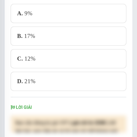
A.
9%
B.
17%
C.
12%
D.
21%
LỜI GIẢI
Bạn cần đăng ký gói VIP
( giá chỉ từ 250K )
để
làm bài, xem đáp án và lời giải chi tiết không giới