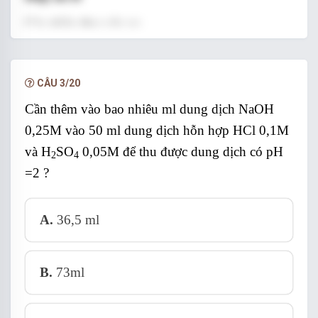
Các phản ứng xảy ra:
+
-
NH
+ OH
NH
↑ + H
O
→
4
3
2
2+
-
Mg
+ 2
OH
Mg(OH)
tủa trắng
→
↓
CÂU 3/20
2
3+
-
Fe
Cần thêm vào bao nhiêu ml dung dịch NaOH
+ 3
OH
Fe(OH)
nâu đỏ
→
↓
3
0,25M vào 50 ml dung dịch hỗn hợp HCl 0,1M
3+
-
Al
+ 3
OH
Al(OH)
→
↓
3
và H
SO
0,05M để thu được dung dịch có pH
2
4
-
-
Al(OH)
+ 3
OH
[Al(OH)
]
tan
→
3
4
=2 ?
Nhận biết được 4 dung dịch.
A.
36,5 ml
B.
73ml