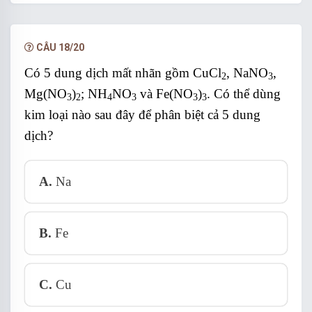
hạn.
NÂNG CẤP VIP
CÂU 18/20
Có 5 dung dịch mất nhãn gồm CuCl
, NaNO
,
2
3
Mg(NO
)
; NH
NO
và Fe(NO
)
. Có thể dùng
3
2
4
3
3
3
kim loại nào sau đây để phân biệt cả 5 dung
dịch?
A.
Na
B.
Fe
C.
Cu