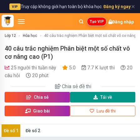
✕
Truy cập không giới hạn toàn bộ khóa học.
Đăng ký ngay
VIP
Đăng nhập
Tạo VIP
Lớp 12
Hóa học
40 câu trắc nghiệm Phân biệt một số chất vô cơ nâng c
40 câu trắc nghiệm Phân biệt một số chất vô
cơ nâng cao (P1)
25 người thi tuần này
5.0
7.7 K lượt thi
20
câu hỏi
20 phút
Chia sẻ
đề thi
Chia sẻ
Tải về
Giao bài
Lưu đề thi
Đề số 1
Đề số 2