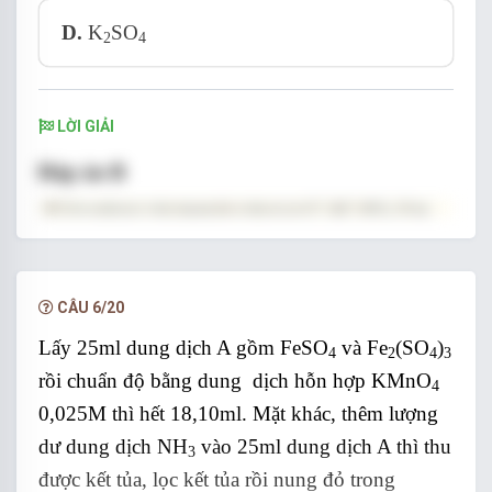
D.
K
SO
2
4
LỜI GIẢI
Đáp án B
CÂU 6/20
Lấy 25ml dung dịch A gồm FeSO
và Fe
(SO
)
4
2
4
3
rồi chuẩn độ bằng dung dịch hỗn hợp KMnO
4
0,025M thì hết 18,10ml. Mặt khác, thêm lượng
dư dung dịch NH
vào 25ml dung dịch A thì thu
3
được kết tủa, lọc kết tủa rồi nung đỏ trong