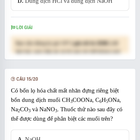
D.
Dung dịch HCl và dung dịch NaOH
LỜI GIẢI
Bạn cần đăng ký gói VIP
( giá chỉ từ 250K )
để
làm bài, xem đáp án và lời giải chi tiết không giới
hạn.
NÂNG CẤP VIP
CÂU 15/20
Có bốn lọ hóa chất mất nhãn đựng riêng biệt
bốn dung dịch muối CH
COONa, C
H
ONa,
3
6
5
Na
CO
và NaNO
. Thuốc thử nào sau đây có
2
3
3
thể được dùng để phân biệt các muối trên?
A.
NaOH