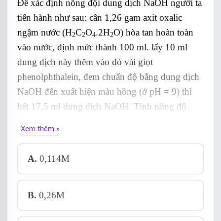
Để xác định nồng đội dung dịch NaOH người ta
tiến hành như sau: cân 1,26 gam axit oxalic
ngậm nước (H
C
O
.2H
O) hòa tan hoàn toàn
2
2
4
2
vào nước, định mức thành 100 ml. lấy 10 ml
dung dịch này thêm vào đó vài giọt
phenolphthalein, đem chuẩn độ bằng dung dịch
NaOH đến xuất hiện màu hồng (ở pH = 9) thì
hết 17,5 ml dung dịch NaOH. Tính nồng độ
dung dịch NaOH đã dùng.
Xem thêm »
A.
0,114M
B.
0,26M