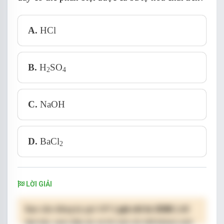
A.
HCl
B.
H
SO
2
4
C.
NaOH
D.
BaCl
2
LỜI GIẢI
Bạn cần đăng ký gói VIP
( giá chỉ từ 250K )
để
làm bài, xem đáp án và lời giải chi tiết không giới