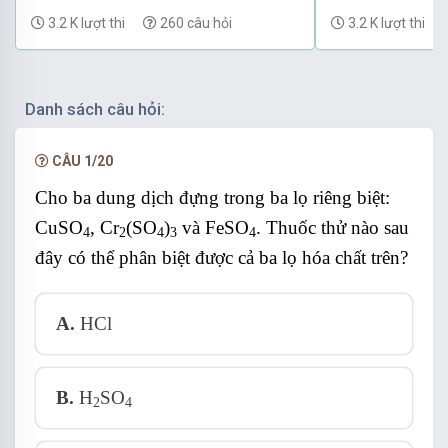
Phần 28
Phần 27
3.2 K lượt thi
260 câu hỏi
3.2 K lượt thi
4
-
Mẩu thử tạo kết tủa màu xanh là CuSO
.
dịch NaOH lần lượt vào các mẩu thử.
Trích mẩu thử cho mỗi lần thí nghiệm. Cho dung
Danh sách câu hỏi:
Đáp án C
CÂU 1/20
Cho ba dung dịch đựng trong ba lọ riêng biệt:
CuSO
, Cr
(SO
)
và FeSO
. Thuốc thử nào sau
4
2
4
3
4
đây có thể phân biệt được cả ba lọ hóa chất trên?
A.
HCl
B.
H
SO
2
4