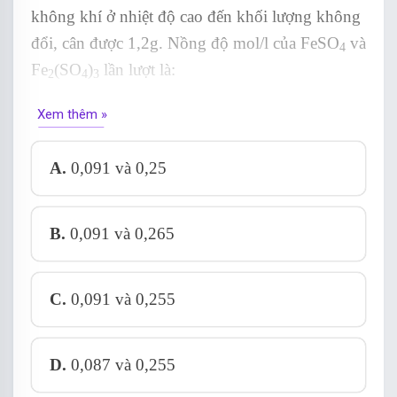
không khí ở nhiệt độ cao đến khối lượng không
đổi, cân được 1,2g. Nồng độ mol/l của FeSO
và
4
Fe
(SO
)
lần lượt là:
2
4
3
Xem thêm »
A.
0,091 và 0,25
B.
0,091 và 0,265
C.
0,091 và 0,255
D.
0,087 và 0,255