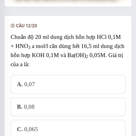
hạn.
NÂNG CẤP VIP
CÂU 12/20
Chuẩn độ 20 ml dung dịch hỗn hợp HCl 0,1M
+ HNO
a mol/l cần dùng hết 16,5 ml dung dịch
3
hỗn hợp KOH 0,1M và Ba(OH)
0,05M. Giá trị
2
của a là:
A.
0,07
B.
0,08
C.
0,065