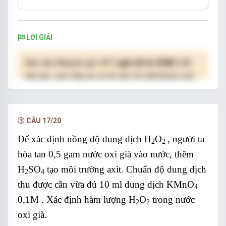
LỜI GIẢI
Bạn cần đăng ký gói VIP
( giá chỉ từ 250K )
để
làm bài, xem đáp án và lời giải chi tiết không giới
hạn.
NÂNG CẤP VIP
CÂU 17/20
Để xác định nồng độ dung dịch
H
O
,
người ta
2
2
hòa tan 0,5 gam nước oxi già vào nước, thêm
H
SO
tạo môi trường axit. Chuẩn độ dung dịch
2
4
thu được cần vừa đủ 10 ml dung dịch
KMnO
4
0,1M
. Xác định hàm lượng
H
O
trong nước
2
2
oxi già.