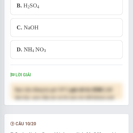
B.
H
SO
2
4
C.
NaOH
NH
4
NO
3
D.
NH
NO
4
3
LỜI GIẢI
Bạn cần đăng ký gói VIP
( giá chỉ từ 250K )
để
làm bài, xem đáp án và lời giải chi tiết không giới
hạn.
NÂNG CẤP VIP
CÂU 10/20