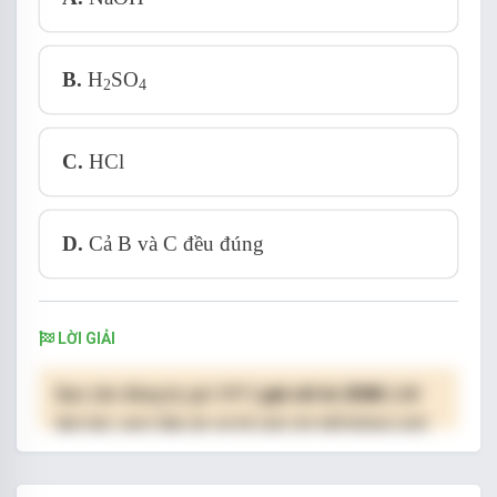
B.
H
SO
2
4
C.
HCl
D.
Cả B và C đều đúng
LỜI GIẢI
Bạn cần đăng ký gói VIP
( giá chỉ từ 250K )
để
làm bài, xem đáp án và lời giải chi tiết không giới
hạn.