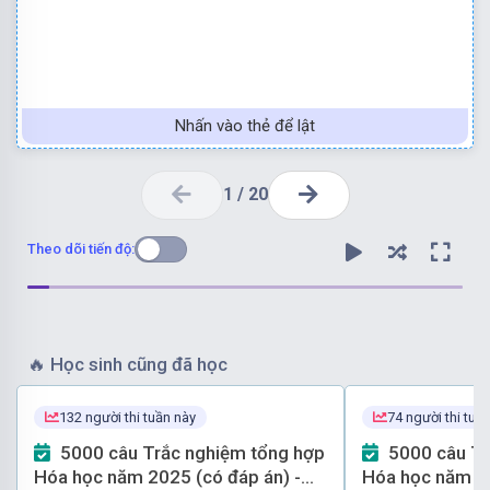
Nhấn vào thẻ để lật
1
/
20
Theo dõi tiến độ:
2
4
3
kiềm dư là Cr
(SO
)
.
-
Mẩu thử tạo kết tủa xanh rêu, sau đó tan trong
🔥
Học sinh cũng đã học
132 người thi tuần này
74 người thi tuầ
4
đỏ là FeSO
.
5000 câu Trắc nghiệm tổng hợp
5000 câu Trắc nghiệm tổng hợp
-
Mẩu thử tạo kết tủa trắng xanh, sau đó hóa nâu
Hóa học năm 2025 (có đáp án) -
Hóa học năm 20