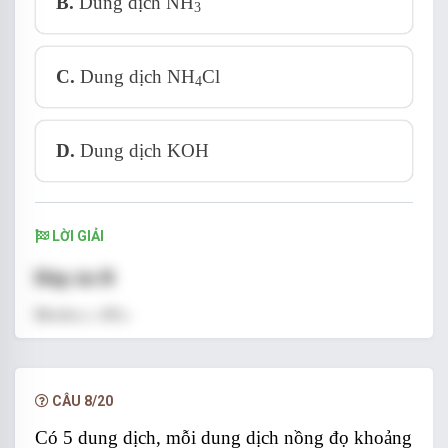
B.
Dung dịch NH
3
C.
Dung dịch NH
Cl
4
D.
Dung dịch KOH
LỜI GIẢI
Đáp án B
Hướng dẫn
CÂU 8/20
Có 5 dung dịch, mỗi dung dịch nồng đọ khoảng