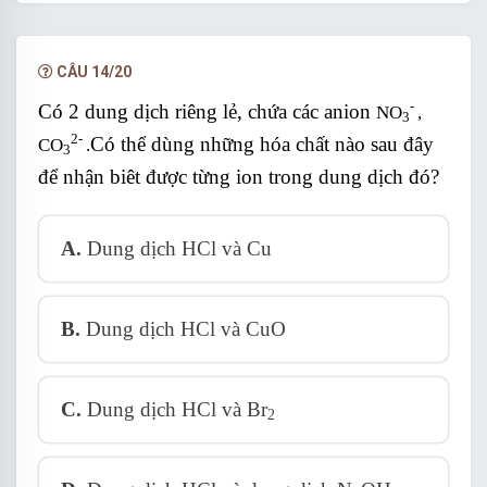
hạn.
NÂNG CẤP VIP
CÂU 14/20
-
Có 2 dung dịch riêng lẻ, chứa các anion
NO
,
3
2-
Có thể dùng những hóa chất nào sau đây
CO
.
3
để nhận biêt được từng ion trong dung dịch đó?
A.
Dung dịch HCl và Cu
B.
Dung dịch HCl và CuO
C.
Dung dịch HCl và Br
2