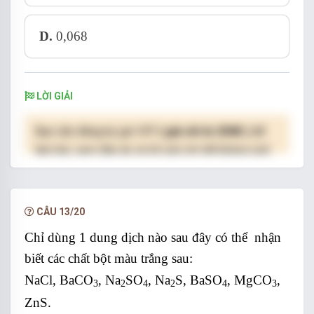
D.
0,068
LỜI GIẢI
Bạn cần đăng ký gói VIP
( giá chỉ từ 250K )
để
làm bài, xem đáp án và lời giải chi tiết không giới
hạn.
NÂNG CẤP VIP
CÂU 13/20
Chỉ dùng 1 dung dịch nào sau đây có thể nhận
biết các chất bột màu trắng sau:
NaCl, BaCO
, Na
SO
, Na
S, BaSO
, MgCO
,
3
2
4
2
4
3
ZnS.