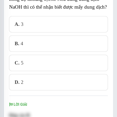
NaOH thì có thể nhận biết được mấy dung dịch?
-
Mẩu thử tạo kết tủa xanh rêu, sau đó tan
trong kiềm dư là Cr
(SO
)
.
A.
3
2
4
3
B.
4
C.
5
D.
2
LỜI GIẢI
Đáp án B