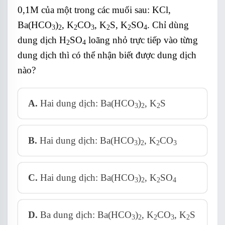
0,1M của một trong các muối sau: KCl,
Ba(HCO
)
, K
CO
, K
S, K
SO
. Chỉ dùng
3
2
2
3
2
2
4
dung dịch H
SO
loãng nhỏ trực tiếp vào từng
2
4
dung dịch thì có thể nhận biết được dung dịch
nào?
A.
Hai dung dịch: Ba(HCO
)
, K
S
3
2
2
B.
Hai dung dịch: Ba(HCO
)
, K
CO
3
2
2
3
C.
Hai dung dịch: Ba(HCO
)
, K
SO
3
2
2
4
D.
Ba dung dịch: Ba(HCO
)
, K
CO
, K
S
3
2
2
3
2