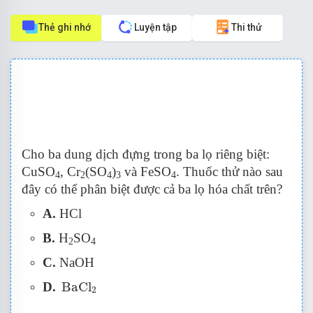
Thẻ ghi nhớ
Luyện tập
Thi thử
Cho ba dung dịch đựng trong ba lọ riêng biệt:
CuSO
, Cr
(SO
)
và FeSO
. Thuốc thử nào sau
4
2
4
3
4
đây có thể phân biệt được cả ba lọ hóa chất trên?
A.
HCl
B.
H
SO
2
4
C.
NaOH
BaCl
2
D.
BaCl
2