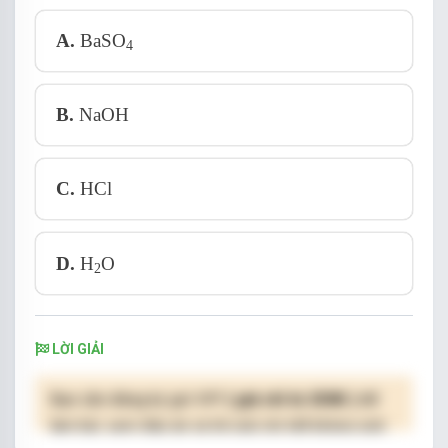
A.
BaSO
4
B.
NaOH
C.
HCl
D.
H
O
2
LỜI GIẢI
Bạn cần đăng ký gói VIP
( giá chỉ từ 250K )
để
làm bài, xem đáp án và lời giải chi tiết không giới