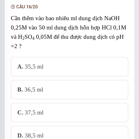
NÂNG CẤP VIP
CÂU 16/20
Cần thêm vào bao nhiêu ml dung dịch NaOH
0,25M vào 50 ml dun
g dịch hỗn hợp HCl 0,1M
và H
SO
0,05M để thu được dung dịch có pH
2
4
=2 ?
A.
35,5 ml
B.
36,5 ml
C.
37,5 ml
D.
38,5 ml