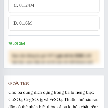
C.
0,124M
D.
0,16M
LỜI GIẢI
Bạn cần đăng ký gói VIP
( giá chỉ từ 250K )
để
làm bài, xem đáp án và lời giải chi tiết không giới
hạn.
NÂNG CẤP VIP
CÂU 11/20
Cho ba dung dịch đựng trong ba lọ riêng biệt:
CuSO
, Cr
(SO
)
và FeSO
. Thuốc thử nào sau
4
2
4
3
4
đây có thể phân biệt được cả ba lọ hóa chất trên?