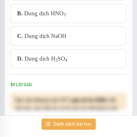
B.
Dung dịch HNO
3
C.
Dung dịch NaOH
D.
Dung dịch H
SO
2
4
LỜI GIẢI
Bạn cần đăng ký gói VIP
( giá chỉ từ 250K )
để
làm bài, xem đáp án và lời giải chi tiết không giới
hạn.
Danh sách bài học
NÂNG CẤP VIP
CÂU 20/20