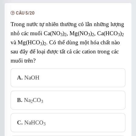
3
- Mẩu thử chỉ tạo khí là HC1.
CÂU 5/20
Trong nước tự nhiên thường có lẫn những lượng
nhỏ các muối Ca(NO
)
, Mg(NO
)
, Ca(HCO
)
- Mẩu thử vừa có khí vừa có kết tủa trắng là
3
2
3
2
3
2
và Mg(HCO
)
. Có thể dùng một hóa chất nào
H
SO
.
3
2
2
4
sau đây để loại được tất cả các cation trong các
muối trên?
- Mẩu thử còn lại là KOH.
A.
NaOH
B.
Na
CO
2
3
C.
NaHCO
3