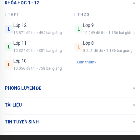
KHÓA HỌC 1 - 12
THPT
THCS
Lớp 12
Lớp 9
L
L
13.871 đề thi • 494 bài giảng
10.249 đề thi • 1.156 bài giảng
Lớp 11
Lớp 8
L
L
10.324 đề thi • 381 bài giảng
8.251 đề thi • 1.136 bài giảng
Lớp 10
Xem thêm
L
10.056 đề thi • 758 bài giảng
PHÒNG LUYỆN ĐỀ
TÀI LIỆU
TIN TUYỂN SINH