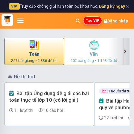
✕
Truy cập không giới hạn toàn bộ khóa học.
Đăng ký ngay
VIP
Đăng nhập
Tạo VIP
Toán
Văn
-- 257 bài giảng • 2.336 đề thi --
-- 202 bài giảng • 1.148 đề thi --
-- 3
🔥
Đề thi hot
11 người thi tuầ
Bài tập Ứng dụng để giải các bài
toán thực tế lớp 10 (có lời giải)
Bài tập Hai dạng phương trình
quy về phương t
11 lượt thi
10 câu hỏi
(có lời giải)
22 lượt thi