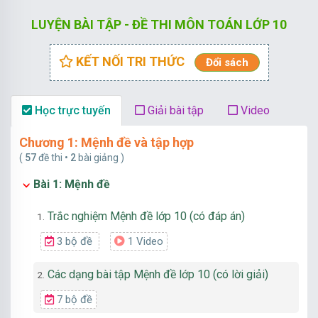
LUYỆN BÀI TẬP - ĐỀ THI MÔN TOÁN LỚP 10
KẾT NỐI TRI THỨC
Đổi sách
Học trực tuyến
Giải bài tập
Video
Chương 1: Mệnh đề và tập hợp
(
57
đề thi •
2
bài giảng )
Bài 1: Mệnh đề
Trắc nghiệm Mệnh đề lớp 10 (có đáp án)
1.
3 bộ đề
1 Video
Các dạng bài tập Mệnh đề lớp 10 (có lời giải)
2.
7 bộ đề