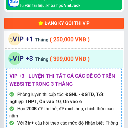
Tư vấn tài liệu, khóa học VietJack
ĐĂNG KÝ GÓI THI VIP
VIP +1
( 250,000 VNĐ )
Tháng
VIP +3
( 399,000 VNĐ )
Tháng
VIP +3 - LUYỆN THI TẤT CẢ CÁC ĐỀ CÓ TRÊN
WEBSITE TRONG 3 THÁNG
Phòng luyện thi cấp tốc:
ĐGNL - ĐGTD, Tốt
nghiệp THPT, Ôn vào 10, Ôn vào 6
Hơn
200K
đề thi thử, đề minh hoạ, chính thức các
năm
Với
3tr+
câu hỏi theo các mức độ Nhận biết, Thông