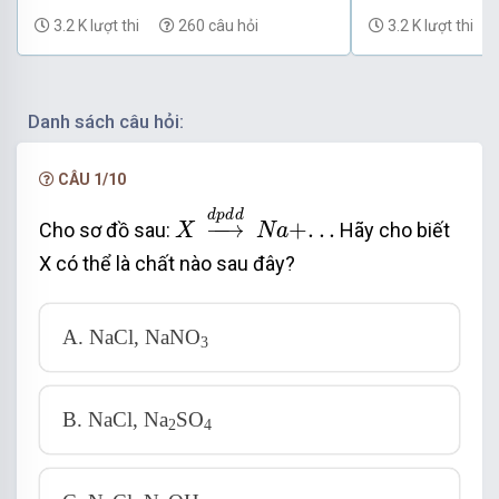
Phần 28
Phần 27
3.2 K lượt thi
260 câu hỏi
3.2 K lượt thi
3
2
+ A loại vì NaNO
bị nhiệt phân tạo NaNO
Đáp án C
Danh sách câu hỏi:
CÂU 1/10
X
→
d
p
d
d
N
a
+
.
.
.
d
p
d
d
−
−
→
+
.
.
.
Cho sơ đồ sau:
Hãy cho biết
X
N
a
X có thể là chất nào sau đây?
A. NaCl, NaNO
3
B. NaCl, Na
SO
2
4