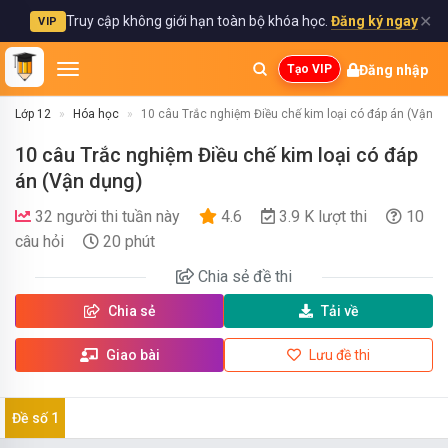
✕
Truy cập không giới hạn toàn bộ khóa học.
Đăng ký ngay
VIP
Đăng nhập
Tạo VIP
Lớp 12
Hóa học
10 câu Trắc nghiệm Điều chế kim loại có đáp án (Vận d
10 câu Trắc nghiệm Điều chế kim loại có đáp
án (Vận dụng)
32 người thi tuần này
4.6
3.9 K lượt thi
10
câu hỏi
20 phút
Chia sẻ
đề thi
Chia sẻ
Tải về
Giao bài
Lưu đề thi
Đề số 1