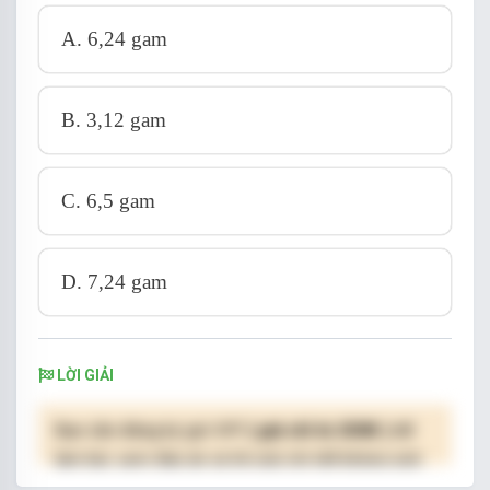
A. 6,24 gam
B. 3,12 gam
C. 6,5 gam
D. 7,24 gam
LỜI GIẢI
Bạn cần đăng ký gói VIP
( giá chỉ từ 250K )
để
làm bài, xem đáp án và lời giải chi tiết không giới
hạn.