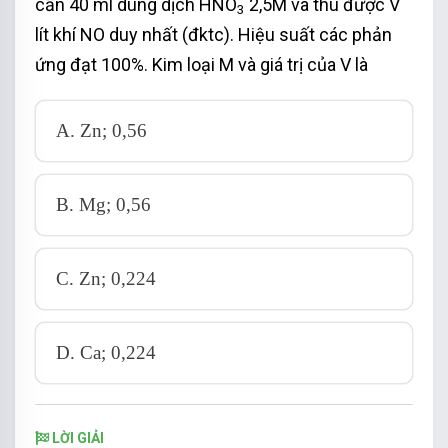
cần 40 ml dung dịch HNO
2,5M và thu được V
3
lít khí NO duy nhất (đktc). Hiệu suất các phản
Bảo toàn O: n
= n
= n
= 0,15
O (trong oxit)
CO pứ
CO2
ứng đạt 100%. Kim loại M và giá trị của V là
mol
m
= m
+ m
=> m
= 8 – 0,15.16 = 5,6
oxit
O
Fe
Fe
A. Zn; 0,56
gam => n
= 0,1 mol
Fe
=> n
: n
= 0,1 : 0,15 = 2 : 3
Fe
O
B. Mg; 0,56
=> công thức của oxit sắt là Fe
O
2
3
%V
= 0,15 / 0,2 . 100% = 75%
CO2
C. Zn; 0,224
D. Ca; 0,224
LỜI GIẢI