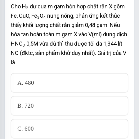
Cho H
dư qua m gam hỗn hợp chất rắn X gồm
2
Fe, CuO, Fe
O
nung nóng, phản ứng kết thúc
3
4
thấy khối lượng chất rắn giảm 0,48 gam. Nếu
hòa tan hoàn toàn m gam X vào V(ml) dung dịch
HNO
0,5M vừa đủ thì thu được tối đa 1,344 lít
3
NO (đktc, sản phẩm khử duy nhất). Giá trị của V
là
A. 480
B. 720
C. 600