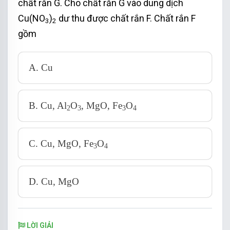
+ D loại vì NaHCO
bị nhiệt phân thành Na
CO
chất rắn G. Cho chất rắn G vào dung dịch
3
2
3
Cu(NO
)
dư thu được chất rắn F. Chất rắn F
3
2
gồm
A. Cu
B. Cu, Al
O
, MgO, Fe
O
2
3
3
4
C. Cu, MgO, Fe
O
3
4
D. Cu, MgO
LỜI GIẢI