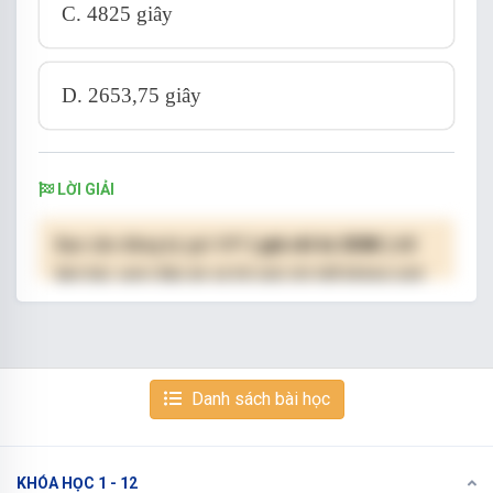
C. 4825 giây
D. 2653,75 giây
LỜI GIẢI
Bạn cần đăng ký gói VIP
( giá chỉ từ 250K )
để
làm bài, xem đáp án và lời giải chi tiết không giới
hạn.
NÂNG CẤP VIP
Danh sách bài học
KHÓA HỌC 1 - 12
Xem tiếp với tài khoản VIP