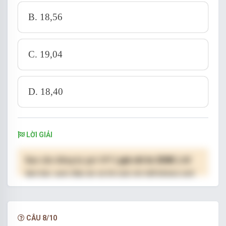
B. 18,56
C. 19,04
D. 18,40
LỜI GIẢI
Bạn cần đăng ký gói VIP
( giá chỉ từ 250K )
để
làm bài, xem đáp án và lời giải chi tiết không giới
hạn.
NÂNG CẤP VIP
CÂU 8/10