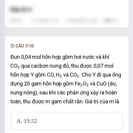
Đáp án A
Gọi n
= x mol => n
= 2x mol => m
= 80x +
CuO
MO
A
2x.(M + 16) = 3,025 (1)
n
= 0,1 mol
HNO3
CÂU 7/10
Bảo toàn e: 3n
= 2n
+ 2n
NO
Cu
M
Đun 0,04 mol hỗn hợp gồm hơi nước và khí
⇒
n
N
O
=
2
x
+
2
.
2
x
3
=
2
x
m
o
l
2
+
2
.
2
x
x
⇒
=
=
2
n
x
m
o
l
CO
qua cacbon nung đỏ, thu được 0,07 mol
N
O
3
2
hỗn hợp Y gồm CO, H
và CO
. Cho Y đi qua ống
Ta có: n
= 4n
=> 0,1 = 4.2x => x = 0,0125
2
2
HNO3
NO
đựng 20 gam hỗn hợp gồm Fe
O
và CuO (dư,
mol
2
3
nung nóng), sau khi các phản ứng xảy ra hoàn
Thay vào (1) ta có: 80.0,0125 + 2 . 0,0125.(M +
toàn, thu được m gam chất rắn. Giá trị của m là
16) = 3,025 => M = 65 (Zn)
V
= 2.0,0125.22,4 = 0,56 lít
NO
A. 19,52