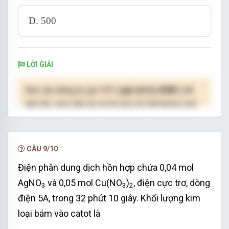
D. 500
LỜI GIẢI
Bạn cần đăng ký gói VIP
( giá chỉ từ 250K )
để
làm bài, xem đáp án và lời giải chi tiết không giới
hạn.
NÂNG CẤP VIP
CÂU 9/10
Điện phân dung dịch hồn hợp chứa 0,04 mol
AgNO
và 0,05 mol Cu(NO
)
, điện cực trơ, dòng
3
3
2
điện 5A, trong 32 phút 10 giây. Khối lượng kim
loại bám vào catot là