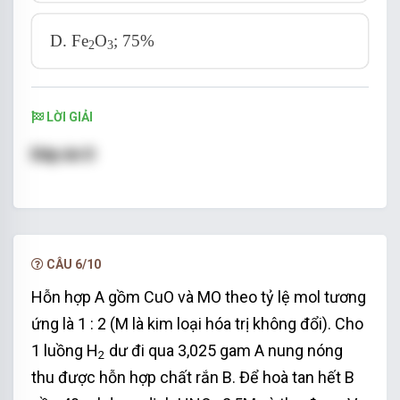
D. Fe
O
; 75%
2
3
LỜI GIẢI
Đáp án D
n
= 0,2 mol
CO
=> hỗn hợp khí sau phản ứng gồm CO
(x mol)
2
và CO dư (y mol)
CÂU 6/10
Bảo toàn C: n
= n
+ n
=> x + y =
CO
ban đầu
CO2
CO dư
Hỗn hợp A gồm CuO và MO theo tỷ lệ mol tương
0,2 (1)
ứng là 1 : 2 (M là kim loại hóa trị không đổi). Cho
M
-
h
h
=
44
x
+
28
y
x
+
y
=
40
2
−
1 luồng H
dư đi qua 3,025 gam A nung nóng
44
+
28
x
y
2
=
=
40
(
2
)
M
h
h
+
x
y
thu được hỗn hợp chất rắn B. Để hoà tan hết B
Từ (1) và (2) => x = 0,15; y = 0,05