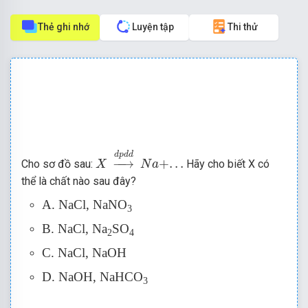
Thẻ ghi nhớ
Luyện tập
Thi thử
X
→
d
p
d
d
N
a
+
.
.
.
d
p
d
d
−
−
→
+
.
.
.
Cho sơ đồ sau:
Hãy cho biết X có
X
N
a
thể là chất nào sau đây?
A. NaCl, NaNO
3
B. NaCl, Na
SO
2
4
C. NaCl, NaOH
D. NaOH, NaHCO
3