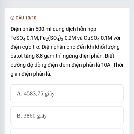
NÂNG CẤP VIP
CÂU 10/10
Điện phân 500 ml dung dịch hỗn họp
FeSO
0,1M, Fe
(SO
)
0,2M và CuSO
0,1M với
4
2
4
3
4
điện cực trơ. Điện phân cho đến khi khối lượng
catot tăng 8,8 gam thì ngừng điện phân. Biết
cường độ dòng điện đem điện phân là 10A. Thời
gian điện phân là:
A. 4583,75 giây
B. 3860 giây