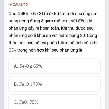
⎪
⎪

⎪

⎪

⎪

⎩
⎪
⎪

⎩
⎪
3
⏐
A
l
O
⏐
2
3
CÂU 5/10
C
↓
F
e
O
2
3
Cho 4,48 lít khí CO (ở đktc) từ từ đi qua ống sứ
nung nóng đựng 8 gam một oxit sắt đến khi
phản ứng xảy ra hoàn toàn. Khí thu được sau
phản ứng có tỉ khối so với hiđro bằng 20. Công
thức của oxit sắt và phần trăm thể tích của khí
CO
trong hỗn hợp khí sau phản ứng là
2
A. Fe
O
; 65%
2
3
B. Fe
O
; 75%
3
4
C. FeO; 75%