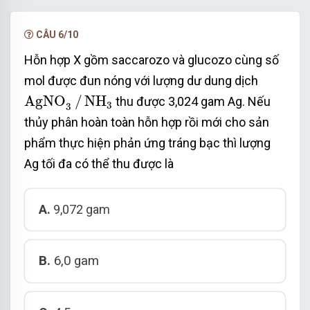
CÂU 6/10
Hỗn hợp X gồm saccarozo và glucozo cùng số
mol được đun nóng với lượng dư dung dịch
AgNO
3
/
NH
3
AgNO
/
NH
thu được 3,024 gam Ag. Nếu
3
3
thủy phân hoàn toàn hỗn hợp rồi mới cho sản
phẩm thực hiện phản ứng tráng bạc thì lượng
Ag tối đa có thể thu được là
A.
9,072 gam
B.
6,0 gam