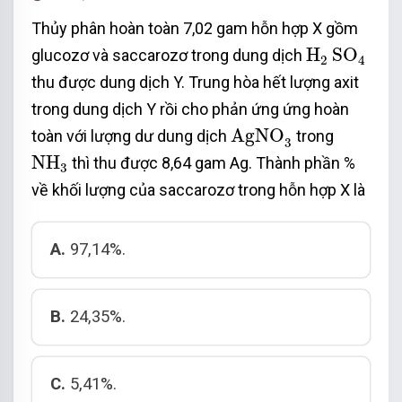
Thủy phân hoàn toàn 7,02 gam hỗn hợp X gồm
H
2
SO
4
H
SO
glucozơ và saccarozơ trong dung dịch
2
4
thu được dung dịch Y. Trung hòa hết lượng axit
trong dung dịch Y rồi cho phản ứng ứng hoàn
AgNO
3
AgNO
toàn với lượng dư dung dịch
trong
3
NH
3
NH
thì thu được 8,64 gam Ag. Thành phần %
3
về khối lượng của saccarozơ trong hỗn hợp X là
A.
97,14%.
B.
24,35%.
C.
5,41%.