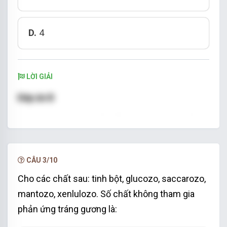
D.
4
LỜI GIẢI
Đáp án B
Trong số các phát biểu đã cho, có 3 phát biểu
đúng là (3), (4) và (5).
(1) và (2) sai vì xenlulozơ không tan được trong
CÂU 3/10
nước kể cả khi đun nóng, không tan trong các
Cho các chất sau: tinh bột, glucozo, saccarozo,
dung môi hữu cơ thông thường như ete,
mantozo, xenlulozo. Số chất không tham gia
benzen.
phản ứng tráng gương là:
(3) đúng. Xenlulozơ bị thủy phân trong dung