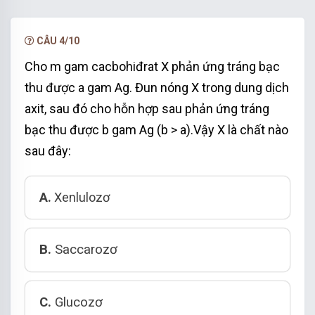
gương là: tinh bột, saccarozơ, xenlulozo.
=> có 3 chất.
CÂU 4/10
Cho m gam cacbohiđrat X phản ứng tráng bạc
thu được a gam Ag. Đun nóng X trong dung dịch
axit, sau đó cho hỗn hợp sau phản ứng tráng
bạc thu được b gam Ag (b > a).Vậy X là chất nào
sau đây:
A.
Xenlulozơ
B.
Saccarozơ
C.
Glucozơ