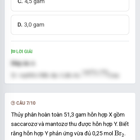
C.
4,5 gam
D.
3,0 gam
LỜI GIẢI
CÂU 7/10
Thủy phân hoàn toàn 51,3 gam hỗn hợp X gồm
saccarozơ và mantozơ thu được hỗn hợp Y. Biết
Br
2
Br
rằng hỗn hợp Y phản ứng vừa đủ 0,25 mol
.
2