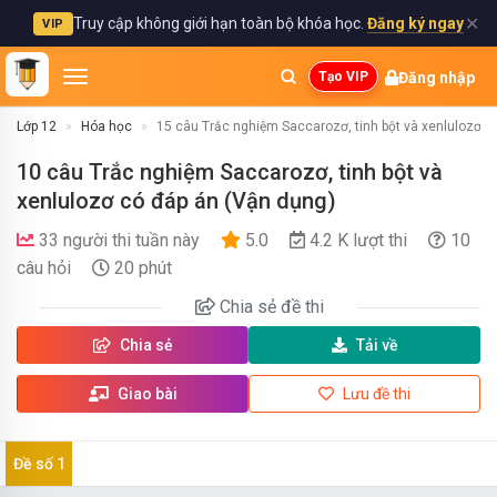
✕
Truy cập không giới hạn toàn bộ khóa học.
Đăng ký ngay
VIP
Đăng nhập
Tạo VIP
Lớp 12
Hóa học
15 câu Trắc nghiệm Saccarozơ, tinh bột và xenlulozơ c
10 câu Trắc nghiệm Saccarozơ, tinh bột và
xenlulozơ có đáp án (Vận dụng)
33 người thi tuần này
5.0
4.2 K lượt thi
10
câu hỏi
20 phút
Chia sẻ
đề thi
Chia sẻ
Tải về
Giao bài
Lưu đề thi
Đề số 1