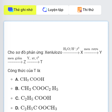
Thẻ ghi nhớ
Luyện tập
Thi thử
→
H
2
O
/
H
+
,
t
0
→
men
rượu
+
0
H
O
/
H
,
t
men
r
ư
ợ
u
2
−
−−−−
→
−
−−−−
→
Cho sơ đồ phản ứng: Xenlulozo
X
Y
→
Y
,
xt
,
t
0
→
men
giấm
0
men
gi
ấ
m
Y
,
xt
,
t
−
−−−−
→
−
−−−
→
Z
T
Công thức của T là:
CH
3
COOH
CH
COOH
A.
3
CH
3
COOC
2
H
5
CH
COOC
H
B.
3
2
5
C
2
H
5
COOH
C
H
COOH
C.
2
5
C
2
H
5
C
OOCH
3
C
H
C
OOCH
D.
2
5
3