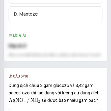
D.
Mantozơ
LỜI GIẢI
Đáp án D
Glucozơ thì không bị thủy phân nên trong 2 môi
trường có axit và không có axit lượng Ag thu
được như nhau.
CÂU 5/10
Saccarozơ cấu tạo từ glucozơ và fructozơ nên
Dung dịch chứa 3 gam glucozơ và 3,42 gam
nếu k bị thủy phân thì sẽ không có pư tráng bạc.
saccarozơ khi tác dụng với lượng dư dung dịch
AgNO
3
/
NH
3
Mantozơ cấu tạo từ glucozơ, có tính chất giống
AgNO
/
NH
sẽ được bao nhiêu gam bạc?
3
H
+
3
+
H
glucozơ, khi thủy phân môi trường
→ 2 glu.