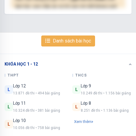
làm bài, xem đáp án và lời giải chi tiết không giới
hạn.
NÂNG CẤP VIP
Danh sách bài học
KHÓA HỌC 1 - 12
Xem tiếp với tài khoản VIP
Còn 4/10 câu hỏi, đáp án và lời giải chi tiết.
THPT
THCS
Lớp 12
Lớp 9
Bạn cần đăng ký gói VIP
( giá chỉ từ 250K )
để
L
L
13.871 đề thi • 494 bài giảng
10.249 đề thi • 1.156 bài giảng
làm bài, xem đáp án và lời giải chi tiết không giới
hạn.
Lớp 11
Lớp 8
L
L
10.324 đề thi • 381 bài giảng
8.251 đề thi • 1.136 bài giảng
NÂNG CẤP VIP
Lớp 10
Xem thêm
L
10.056 đề thi • 758 bài giảng