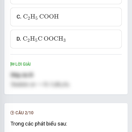
C
2
H
5
COOH
C
H
COOH
C.
2
5
C
2
H
5
C
OOCH
3
C
H
C
OOCH
D.
2
5
3
LỜI GIẢI
CÂU 2/10
Trong các phát biểu sau: