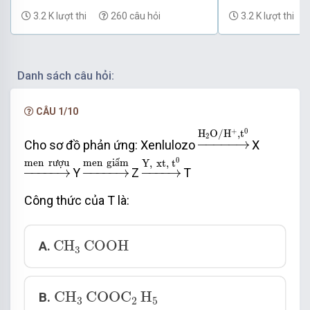
Phần 28
Phần 27
3.2 K lượt thi
260 câu hỏi
3.2 K lượt thi
Danh sách câu hỏi:
CÂU 1/10
→
H
2
O
/
H
+
,
t
0
+
0
H
O
/
H
,
t
2
−
−−−−
→
Cho sơ đồ phản ứng: Xenlulozo
X
→
men
rượu
→
men
giấm
→
Y
,
xt
,
t
0
0
men
r
u
men
gi
m
Y
,
xt
,
t
ư
ợ
ấ
−
−−−−
→
−
−−−−
→
−
−−−
→
Y
Z
T
Công thức của T là:
CH
3
COOH
CH
COOH
A.
3
CH
3
COOC
2
H
5
CH
COOC
H
B.
3
2
5