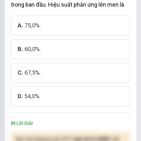
trong ban đầu. Hiệu suất phản ứng lên men là
A.
75,0%.
B.
60,0%.
C.
67,5%.
D.
54,0%.
LỜI GIẢI
Bạn cần đăng ký gói VIP
( giá chỉ từ 250K )
để