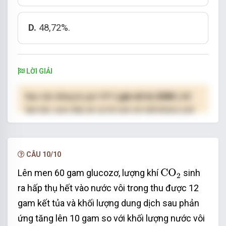
D.
48,72%.
LỜI GIẢI
Bạn cần đăng ký gói VIP
( giá chỉ từ 250K )
để
làm bài, xem đáp án và lời giải chi tiết không giới
hạn.
NÂNG CẤP VIP
CÂU 10/10
CO
2
CO
Lên men 60 gam glucozơ, lượng khí
sinh
2
ra hấp thụ hết vào nước vôi trong thu được 12
gam kết tủa và khối lượng dung dịch sau phản
ứng tăng lên 10 gam so với khối lượng nước vôi