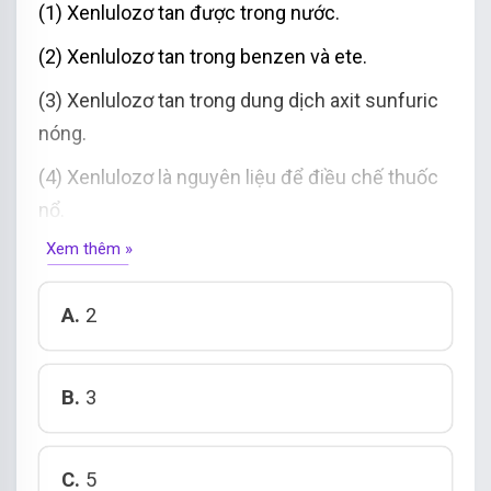
(1) Xenlulozơ tan được trong nước.
(2) Xenlulozơ tan trong benzen và ete.
(3) Xenlulozơ tan trong dung dịch axit sunfuric
nóng.
(4) Xenlulozơ là nguyên liệu để điều chế thuốc
nổ.
Xem thêm »
(5) Xenlulozơ là nguyên liệu để điều chế tơ
axetat, tơ visco.
A.
2
(6) Xenlulozơ trinitrat dùng để sản xuất tơ sợi.
Số phát biểu đúng là
B.
3
C.
5