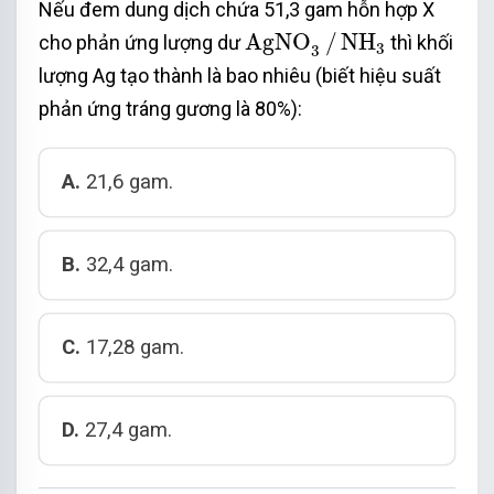
Nếu đem dung dịch chứa 51,3 gam hỗn hợp X
AgNO
3
/
NH
3
AgNO
/
NH
cho phản ứng lượng dư
thì khối
3
3
lượng Ag tạo thành là bao nhiêu (biết hiệu suất
phản ứng tráng gương là 80%):
A.
21,6 gam.
B.
32,4 gam.
C.
17,28 gam.
D.
27,4 gam.