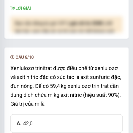
LỜI GIẢI
Bạn cần đăng ký gói VIP
( giá chỉ từ 250K )
để
làm bài, xem đáp án và lời giải chi tiết không giới
hạn.
NÂNG CẤP VIP
CÂU 8/10
Xenlulozơ trinitrat được điều chế từ xenlulozơ
và axit nitric đặc có xúc tác là axit sunfuric đặc,
đun nóng. Để có 59,4 kg xenlulozơ trinitrat cần
dung dịch chứa m kg axit nitric (hiệu suất 90%).
Giá trị của m là
A.
42,0.