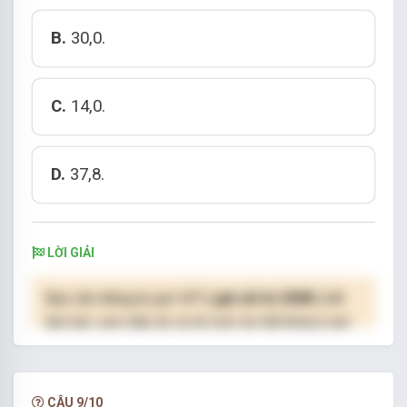
B.
30,0.
C.
14,0.
D.
37,8.
LỜI GIẢI
Bạn cần đăng ký gói VIP
( giá chỉ từ 250K )
để
làm bài, xem đáp án và lời giải chi tiết không giới
hạn.
NÂNG CẤP VIP
CÂU 9/10