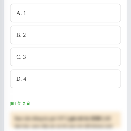
A. 1
B. 2
C. 3
D. 4
LỜI GIẢI
Bạn cần đăng ký gói VIP
( giá chỉ từ 250K )
để
làm bài, xem đáp án và lời giải chi tiết không giới