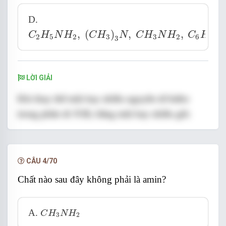
D.
C
2
H
5
N
H
2
,
(
C
H
3
)
3
N
,
C
H
3
N
H
2
,
C
6
H
5
N
H
,
(
)
,
,
C
H
N
H
C
H
N
C
H
N
H
C
H
N
2
5
2
3
3
2
6
5
3
LỜI GIẢI
Khi thay thế một hay nhiều nguyên tử hiđro
N
H
3
trong phân tử
bằng một hay nhiều gốc
N
H
3
hiđrocacbon ta được amin
→ amin là những hợp chất chứa N
CÂU 4/70
Đáp án cần chọn là: D
Chất nào sau đây không phải là amin?
C
H
3
N
H
2
A.
C
H
N
H
3
2