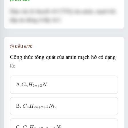
Dựa vào lý thuyết về CTTQ của amin, mạch hở,
đáp án đúng ở đây là C
trong đó a là số liên kết pi có trong CTPT của
amin cần xét
CÂU 6/70
Đáp án cần chọn là: C
Công thức tổng quát của amin mạch hở có dạng
là:
C
n
H
2
n
+
3
N
.
A.
.
C
H
N
2
+
3
n
n
C
n
H
2
n
+
2
+
k
N
k
.
B.
.
C
H
N
2
+
2
+
n
n
k
k
C
n
H
2
n
+
2
−
2
a
+
k
N
k
.
C.
.
C
H
N