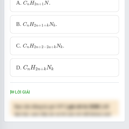
C
n
H
2
n
+
1
N
.
A.
.
C
H
N
2
+
1
n
n
C
n
H
2
n
+
1
+
k
N
k
.
B.
.
C
H
N
2
+
1
+
n
n
k
k
C
n
H
2
n
+
2
−
2
a
+
k
N
k
.
C.
.
C
H
N
2
+
2
−
2
+
n
n
a
k
k
C
n
H
2
n
+
k
N
k
D.
C
H
N
2
+
n
n
k
k
LỜI GIẢI
Bạn cần đăng ký gói VIP
( giá chỉ từ 250K )
để
làm bài, xem đáp án và lời giải chi tiết không giới
hạn.