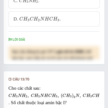
C.
.
C
H
N
H
3
2
C
H
3
C
H
2
N
H
C
H
3
.
.
D.
C
H
C
H
N
H
C
H
3
2
3
LỜI GIẢI
Bạn cần đăng ký gói VIP
( giá chỉ từ 250K )
để
làm bài, xem đáp án và lời giải chi tiết không giới
hạn.
NÂNG CẤP VIP
CÂU 13/70
Cho các chất sau:
C
H
3
N
H
2
,
C
H
3
N
H
C
H
3
,
(
C
H
3
)
3
N
,
C
H
3
C
H
2
N
H
2
,
,
(
)
,
C
H
N
H
C
H
N
H
C
H
C
H
N
C
H
C
H
N
3
2
3
3
3
3
2
3
. Số chất thuộc loại amin bậc I?