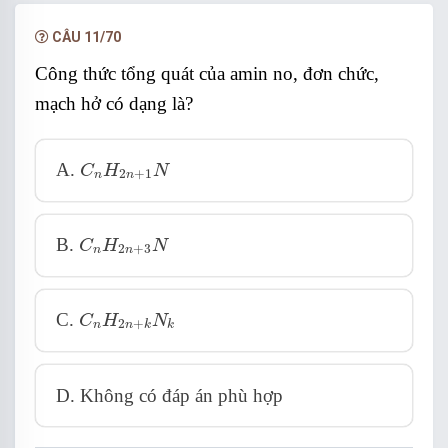
NÂNG CẤP VIP
CÂU 11/70
Công thức tổng quát của amin no, đơn chức,
mạch hở có dạng là?
C
n
H
2
n
+
1
N
A.
C
H
N
2
+
1
n
n
C
n
H
2
n
+
3
N
B.
C
H
N
2
+
3
n
n
C
n
H
2
n
+
k
N
k
C.
C
H
N
2
+
n
n
k
k
D. Không có đáp án phù hợp