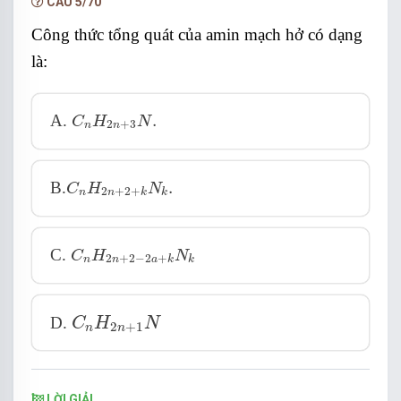
CÂU 5/70
Đáp án cần chọn là: B
Công thức tổng quát của amin mạch hở có dạng
là:
C
n
H
2
n
+
3
N
.
A.
.
C
H
N
2
+
3
n
n
C
n
H
2
n
+
2
+
k
N
k
.
B.
.
C
H
N
2
+
2
+
n
n
k
k
C
n
H
2
n
+
2
−
2
a
+
k
N
k
C.
C
H
N
2
+
2
−
2
+
n
n
a
k
k
C
n
H
2
n
+
1
N
D.
C
H
N
2
+
1
n
n
LỜI GIẢI