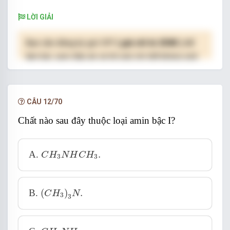
LỜI GIẢI
Bạn cần đăng ký gói VIP
( giá chỉ từ 250K )
để
làm bài, xem đáp án và lời giải chi tiết không giới
hạn.
NÂNG CẤP VIP
CÂU 12/70
Chất nào sau đây thuộc loại amin bậc I?
C
H
3
N
H
C
H
3
.
A.
.
C
H
N
H
C
H
3
3
(
C
H
3
)
3
N
.
B.
(
)
.
C
H
N
3
3
C
H
3
N
H
2
.