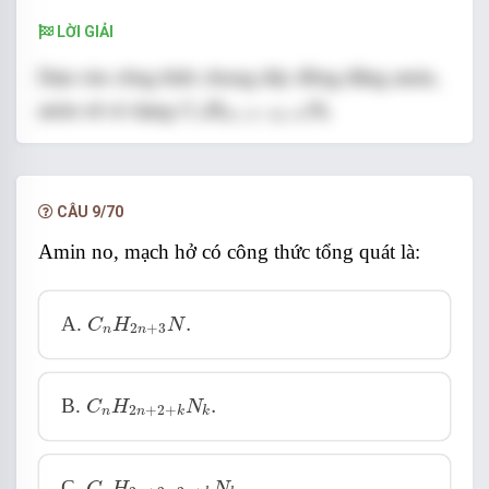
LỜI GIẢI
Dựa vào công thức chung dãy đồng đẳng amin,
C
n
H
2
n
+
2
−
2
a
+
k
N
k
amin sẽ có dạng
C
H
N
2
+
2
−
2
+
n
n
a
k
k
Trong trường hợp này, a = 0, k = 2
Đáp án cần chọn là: B
CÂU 9/70
Amin no, mạch hở có công thức tổng quát là:
C
n
H
2
n
+
3
N
.
A.
.
C
H
N
2
+
3
n
n
C
n
H
2
n
+
2
+
k
N
k
.
B.
.
C
H
N
2
+
2
+
n
n
k
k
C
n
H
2
n
+
2
−
2
a
+
k
N
k
.
C.
.
C
H
N