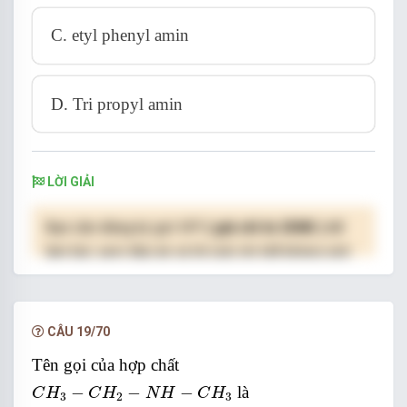
C. etyl phenyl amin
D. Tri propyl amin
LỜI GIẢI
Bạn cần đăng ký gói VIP
( giá chỉ từ 250K )
để
làm bài, xem đáp án và lời giải chi tiết không giới
hạn.
NÂNG CẤP VIP
CÂU 19/70
Tên gọi của hợp chất
C
H
3
−
C
H
2
−
N
H
−
C
H
3
−
−
−
là
C
H
C
H
N
H
C
H
3
2
3