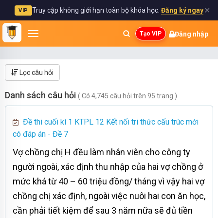
✕
Truy cập không giới hạn toàn bộ khóa học.
Đăng ký ngay
VIP
Đăng nhập
Tạo VIP
Lọc câu hỏi
Danh sách câu hỏi
( Có 4,745 câu hỏi trên 95 trang )
Đề thi cuối kì 1 KTPL 12 Kết nối tri thức cấu trúc mới
có đáp án - Đề 7
Vợ chồng chị H đều làm nhân viên cho công ty
người ngoài, xác định thu nhập của hai vợ chồng ở
mức khá từ 40 – 60 triệu đồng/ tháng vì vậy hai vợ
chồng chị xác định, ngoài việc nuôi hai con ăn học,
cần phải tiết kiệm để sau 3 năm nữa sẽ đủ tiền