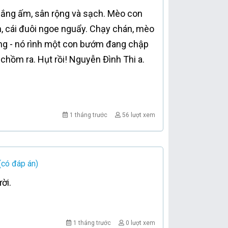
 Nắng ấm, sân rộng và sạch. Mèo con
n, cái đuôi ngoe nguẩy. Chạy chán, mèo
ộng - nó rình một con bướm đang chập
chồm ra. Hụt rồi! Nguyễn Đình Thi a.
1 tháng trước
56 lượt xem
(có đáp án)
ời.
1 tháng trước
0 lượt xem