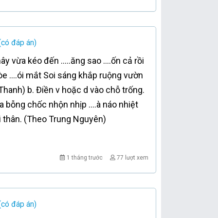
(có đáp án)
mây vừa kéo đến …..ăng sao ….ốn cả rồi
òe ….ói mắt Soi sáng khắp ruộng vườn
Thanh) b. Điền v hoặc d vào chỗ trống.
 ga bỗng chốc nhộn nhịp ….à náo nhiệt
ời thân. (Theo Trung Nguyên)
1 tháng trước
77 lượt xem
(có đáp án)