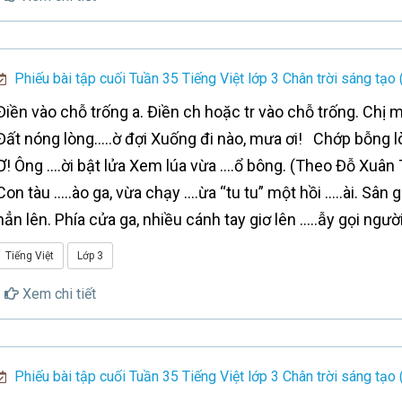
Phiếu bài tập cuối Tuần 35 Tiếng Việt lớp 3 Chân trời sáng tạo 
Điền vào chỗ trống a. Điền ch hoặc tr vào chỗ trống. Chị 
Đất nóng lòng…..ờ đợi Xuống đi nào, mưa ơi! Chớp bỗng l
Ơ! Ông ….ời bật lửa Xem lúa vừa ….ổ bông. (Theo Đỗ Xuân 
Con tàu …..ào ga, vừa chạy ….ừa “tu tu” một hồi …..ài. Sân
hẳn lên. Phía cửa ga, nhiều cánh tay giơ lên …..ẫy gọi ngư
Tiếng Việt
Lớp 3
Xem chi tiết
Phiếu bài tập cuối Tuần 35 Tiếng Việt lớp 3 Chân trời sáng tạo 