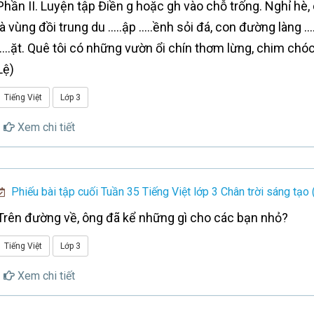
Phần II. Luyện tập Điền g hoặc gh vào chỗ trống. Nghỉ hè, 
là vùng đồi trung du .....ập .....ềnh sỏi đá, con đường làng 
.....ặt. Quê tôi có những vườn ổi chín thơm lừng, chim chóc r
Lệ)
Tiếng Việt
Lớp 3
Xem chi tiết
Phiếu bài tập cuối Tuần 35 Tiếng Việt lớp 3 Chân trời sáng tạo 
Trên đường về, ông đã kể những gì cho các bạn nhỏ?
Tiếng Việt
Lớp 3
Xem chi tiết