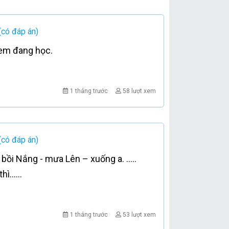
(có đáp án)
 em đang học.
1 tháng trước
58 lượt xem
(có đáp án)
 bồi Nắng - mưa Lên – xuống a. …..
 thì……
1 tháng trước
53 lượt xem