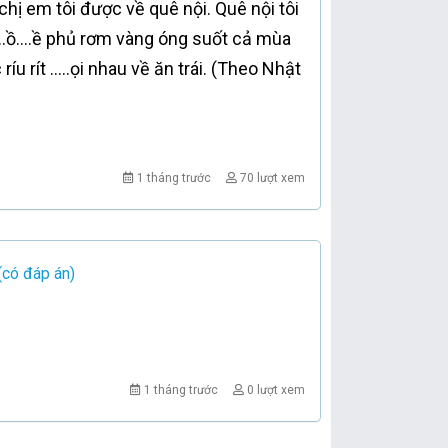
chị em tôi được về quê nội. Quê nội tôi
.....ồ....ề phủ rơm vàng óng suốt cả mùa
íu rít .....ọi nhau về ăn trái. (Theo Nhật
1 tháng trước
70 lượt xem
(có đáp án)
1 tháng trước
0 lượt xem