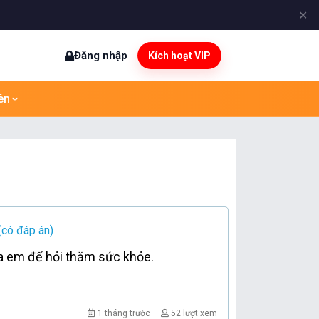
✕
Đăng nhập
Kích hoạt VIP
ên
(có đáp án)
của em để hỏi thăm sức khỏe.
1 tháng trước
52 lượt xem