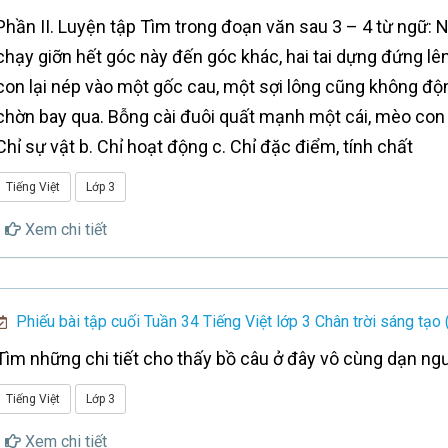
Phần II. Luyện tập Tìm trong đoạn văn sau 3 – 4 từ ngữ:
chạy giỡn hết góc này đến góc khác, hai tai dựng đứng lê
con lại nép vào một gốc cau, một sợi lông cũng không đ
chờn bay qua. Bỗng cài đuôi quất mạnh một cái, mèo con 
Chỉ sự vật b. Chỉ hoạt động c. Chỉ đặc điểm, tính chất
Tiếng Việt
Lớp 3
Xem chi tiết
Phiếu bài tập cuối Tuần 34 Tiếng Việt lớp 3 Chân trời sáng tạo 
Tìm những chi tiết cho thấy bồ câu ở đây vô cùng dạn ngư
Tiếng Việt
Lớp 3
Xem chi tiết