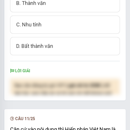
B. Thành văn
C. Nhu tính
D. Bất thành văn
LỜI GIẢI
Bạn cần đăng ký gói VIP
( giá chỉ từ 250K )
để
làm bài, xem đáp án và lời giải chi tiết không giới
hạn.
NÂNG CẤP VIP
CÂU 11/25
Căn cứ vào nội dung thì Hiến pháp Việt Nam là