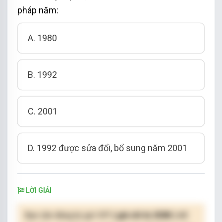
pháp năm:
A. 1980
B. 1992
C. 2001
D. 1992 được sửa đổi, bổ sung năm 2001
LỜI GIẢI
Bạn cần đăng ký gói VIP
( giá chỉ từ 250K )
để