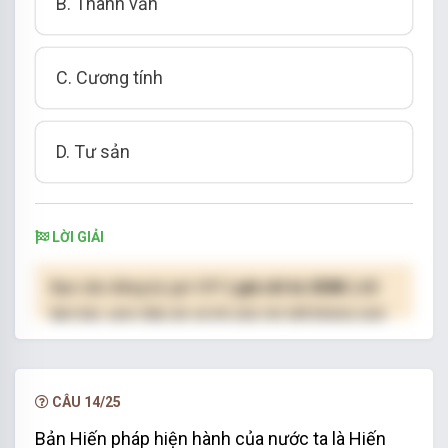
B. Thành văn
C. Cương tính
D. Tư sản
LỜI GIẢI
Bạn cần đăng ký gói VIP
( giá chỉ từ 250K )
để
làm bài, xem đáp án và lời giải chi tiết không giới
hạn.
NÂNG CẤP VIP
CÂU 14/25
Bản Hiến pháp hiện hành của nước ta là Hiến