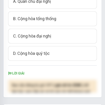
A. Quân chủ đại nghị
B. Cộng hòa tổng thống
C. Cộng hòa đại nghị
D. Cộng hòa quý tộc
LỜI GIẢI
Bạn cần đăng ký gói VIP
( giá chỉ từ 250K )
để
làm bài, xem đáp án và lời giải chi tiết không giới
hạn.