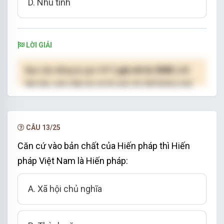
D. Nhu tính
LỜI GIẢI
Bạn cần đăng ký gói VIP
( giá chỉ từ 250K )
để
làm bài, xem đáp án và lời giải chi tiết không giới
hạn.
NÂNG CẤP VIP
CÂU 13/25
Căn cứ vào bản chất của Hiến pháp thì Hiến
pháp Việt Nam là Hiến pháp:
A. Xã hội chủ nghĩa