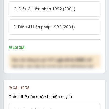
C. Điều 3 Hiến pháp 1992 (2001)
D. Điều 4 Hiến pháp 1992 (2001)
LỜI GIẢI
Bạn cần đăng ký gói VIP
( giá chỉ từ 250K )
để
làm bài, xem đáp án và lời giải chi tiết không giới
hạn.
NÂNG CẤP VIP
CÂU 19/25
Chính thể của nước ta hiện nay là: