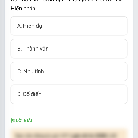
Hiến pháp:
A. Hiện đại
B. Thành văn
C. Nhu tính
D. Cổ điển
LỜI GIẢI
Bạn cần đăng ký gói VIP
( giá chỉ từ 250K )
để