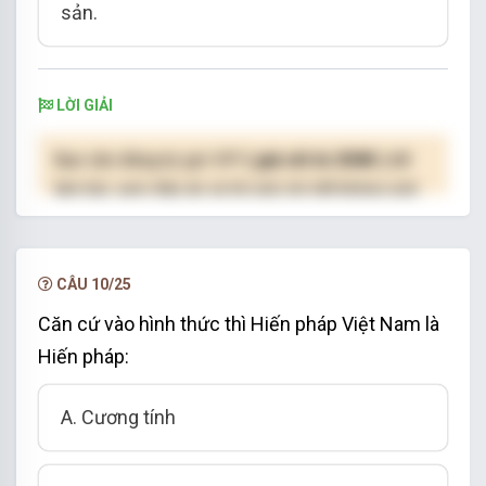
sản.
LỜI GIẢI
Bạn cần đăng ký gói VIP
( giá chỉ từ 250K )
để
làm bài, xem đáp án và lời giải chi tiết không giới
hạn.
NÂNG CẤP VIP
CÂU 10/25
Căn cứ vào hình thức thì Hiến pháp Việt Nam là
Hiến pháp:
A. Cương tính