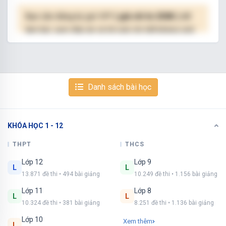
Bạn cần đăng ký gói VIP
( giá chỉ từ 250K )
để
làm bài, xem đáp án và lời giải chi tiết không giới
hạn.
NÂNG CẤP VIP
Danh sách bài học
KHÓA HỌC 1 - 12
Xem tiếp với tài khoản VIP
Còn 17/25 câu hỏi, đáp án và lời giải chi tiết.
THPT
THCS
Lớp 12
Lớp 9
Bạn cần đăng ký gói VIP
( giá chỉ từ 250K )
để
L
L
13.871 đề thi • 494 bài giảng
10.249 đề thi • 1.156 bài giảng
làm bài, xem đáp án và lời giải chi tiết không giới
hạn.
Lớp 11
Lớp 8
L
L
10.324 đề thi • 381 bài giảng
8.251 đề thi • 1.136 bài giảng
NÂNG CẤP VIP
Lớp 10
Xem thêm
L