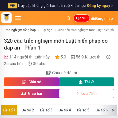
✕
Truy cập không giới hạn toàn bộ khóa học.
Đăng ký ngay
VIP
Đăng nhập
Tạo VIP
Trắc nghiệm tổng hợp
Đại học
320 câu trắc nghiệm môn Luật hiến pháp
320 câu trắc nghiệm môn Luật hiến pháp có
đáp án - Phần 1
114 người thi tuần này
5.0
56.9 K lượt thi
25 câu hỏi
30 phút
Chia sẻ
đề thi
Chia sẻ
Tải về
Giao bài
Lưu đề thi
Đề số 1
Đề số 2
Đề số 3
Đề số 4
Đề số 5
Đề số 6
Đề