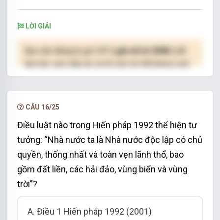
LỜI GIẢI
Bạn cần đăng ký gói VIP
( giá chỉ từ 250K )
để
làm bài, xem đáp án và lời giải chi tiết không giới
hạn.
NÂNG CẤP VIP
CÂU 16/25
Điều luật nào trong Hiến pháp 1992 thể hiện tư
tưởng: “Nhà nước ta là Nhà nước độc lập có chủ
quyền, thống nhất và toàn vẹn lãnh thổ, bao
gồm đất liền, các hải đảo, vùng biển và vùng
trời”?
A. Điều 1 Hiến pháp 1992 (2001)