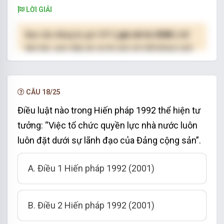
LỜI GIẢI
Bạn cần đăng ký gói VIP
( giá chỉ từ 250K )
để
làm bài, xem đáp án và lời giải chi tiết không giới
hạn.
NÂNG CẤP VIP
CÂU 18/25
Điều luật nào trong Hiến pháp 1992 thể hiện tư
tưởng: “Việc tổ chức quyền lực nhà nước luôn
luôn đặt dưới sự lãnh đạo của Đảng cộng sản”.
A. Điều 1 Hiến pháp 1992 (2001)
B. Điều 2 Hiến pháp 1992 (2001)