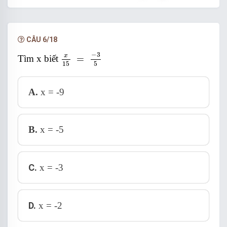
Chọn đáp án C.
CÂU 6/18
x
15
=
-
3
5
−
3
x
Tìm x biết
=
15
5
A.
x = -9
B.
x = -5
C.
x = -3
D.
x = -2