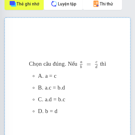
Thẻ ghi nhớ
Luyện tập
Thi thử
a
b
=
c
d
c
a
Chọn câu đúng. Nếu
=
thì
d
b
A. a = c
B. a.c = b.d
C. a.d = b.c
D. b = d