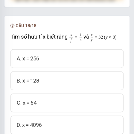
hạn.
NÂNG CẤP VIP
CÂU 18/18
x
y
2
=
1
4
x
y
=
32
y
≠
0
x
1
x
Tìm số hữu tỉ x biết rằng
và
(
)
=
=
32
y
≠
0
4
y
2
y
A. x = 256
B. x = 128
C. x = 64
D. x = 4096