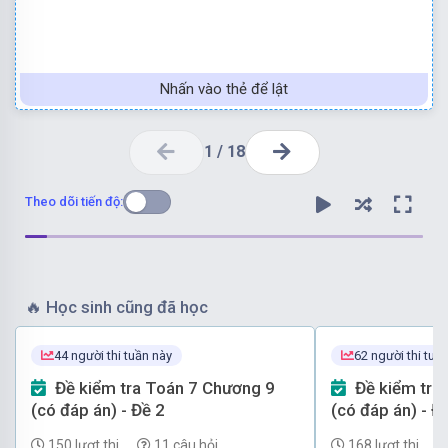
Nhấn vào thẻ để lật
1
/
18
Theo dõi tiến độ:
🔥
Học sinh cũng đã học
Chọn đáp án C.
44 người thi tuần này
62 người thi tuầ
Đề kiểm tra Toán 7 Chương 9
Đề kiểm tra Toán 7 Chương 9
Ta có: Nếu
thì a.d = b.c
(có đáp án) - Đề 2
(có đáp án) - Đ
150 lượt thi
11 câu hỏi
168 lượt thi