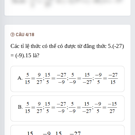
CÂU 4/18
Đáp án D
Các tỉ lệ thức có thể có được từ đẳng thức 5.(-27)
= (-9).15 là?