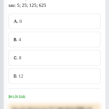
sau: 5; 25; 125; 625
A.
0
B.
4
C.
8
D.
12
LỜI GIẢI