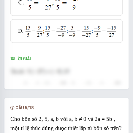
LỜI GIẢI
Đáp án A
CÂU 5/18
Cho bốn số 2, 5, a, b với a, b ≠ 0 và 2a = 5b ,
một tỉ lệ thức đúng được thiết lập từ bốn số trên?