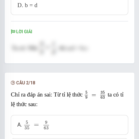
D. b = d
LỜI GIẢI
Ta có: Nếu
thì a.d = b.c
Chọn đáp án C.
CÂU 2/18
5
9
=
35
63
5
35
Chỉ ra đáp án sai: Từ tỉ lệ thức
=
ta có tỉ
9
63
lệ thức sau:
5
35
=
9
63
5
9
=
A.
35
63