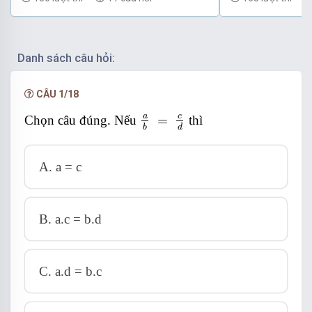
Danh sách câu hỏi:
CÂU 1/18
a
b
=
c
d
c
a
Chọn câu đúng. Nếu
=
thì
d
b
A. a = c
B. a.c = b.d
C. a.d = b.c