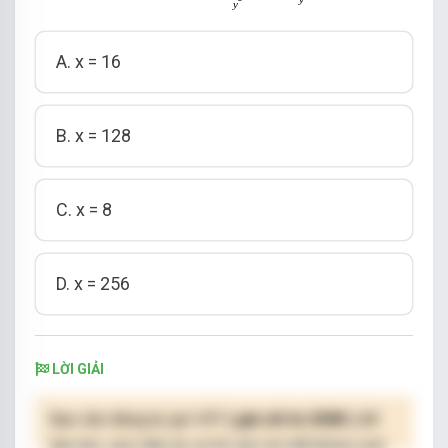
y
A. x = 16
B. x = 128
C. x = 8
D. x = 256
LỜI GIẢI
Bạn cần đăng ký gói VIP
( giá chỉ từ 250K )
để
làm bài, xem đáp án và lời giải chi tiết không giới