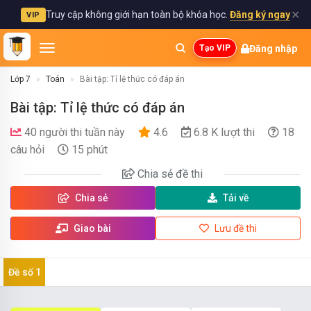
✕
Truy cập không giới hạn toàn bộ khóa học.
Đăng ký ngay
VIP
Đăng nhập
Tạo VIP
Lớp 7
Toán
Bài tập: Tỉ lệ thức có đáp án
Bài tập: Tỉ lệ thức có đáp án
40 người thi tuần này
4.6
6.8 K lượt thi
18
câu hỏi
15 phút
Chia sẻ
đề thi
Chia sẻ
Tải về
Giao bài
Lưu đề thi
Đề số 1