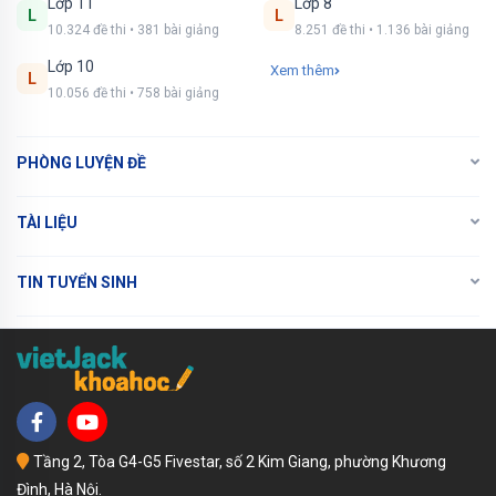
Lớp 11
Lớp 8
L
L
10.324 đề thi • 381 bài giảng
8.251 đề thi • 1.136 bài giảng
NÂNG CẤP VIP
Lớp 10
Xem thêm
L
10.056 đề thi • 758 bài giảng
PHÒNG LUYỆN ĐỀ
TÀI LIỆU
TIN TUYỂN SINH
Tầng 2, Tòa G4-G5 Fivestar, số 2 Kim Giang, phường Khương
Đình, Hà Nội.