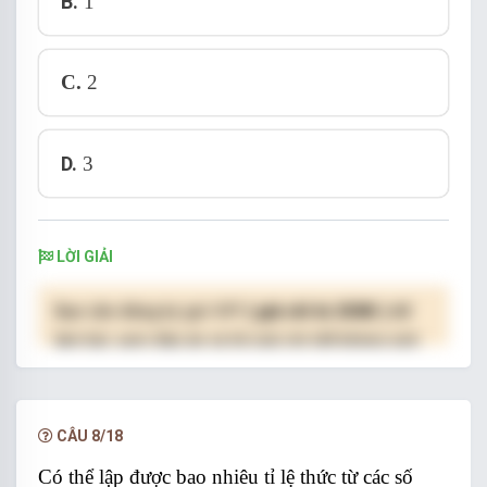
B.
1
C.
2
D.
3
LỜI GIẢI
Bạn cần đăng ký gói VIP
( giá chỉ từ 250K )
để
làm bài, xem đáp án và lời giải chi tiết không giới
hạn.
NÂNG CẤP VIP
CÂU 8/18
Có thể lập được bao nhiêu tỉ lệ thức từ các số