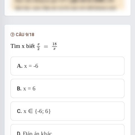
Bạn cần đăng ký gói VIP
( giá chỉ từ 250K )
để
làm bài, xem đáp án và lời giải chi tiết không giới
hạn.
NÂNG CẤP VIP
CÂU 9/18
x
2
=
18
x
18
x
Tìm x biết
=
2
x
A.
x = -6
B.
x = 6
C.
x ∈ {-6; 6}
D.
Đáp án khác