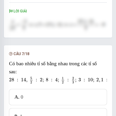
LỜI GIẢI
Đáp án A
CÂU 7/18
Có bao nhiêu tỉ số bằng nhau trong các tỉ số
sau:
28
:
14
,
5
2
:
2
;
8
:
4
;
1
2
:
2
3
;
3
:
10
;
2
,
1
:
7
;
3
:
0
,
3
5
1
2
28
:
14
,
:
2
;
8
:
4
;
:
;
3
:
10
;
2
,
1
:
7
;
2
2
3
A.
0