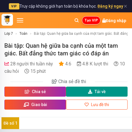
✕
Truy cập không giới hạn toàn bộ khóa học.
Đăng ký ngay
VIP
Đăng nhập
Tạo VIP
Lớp 7
Toán
Bài tập: Quan hệ giữa ba cạnh của một tam giác. Bất đẳng t
Bài tập: Quan hệ giữa ba cạnh của một tam
giác. Bất đẳng thức tam giác có đáp án
28 người thi tuần này
4.6
4.8 K lượt thi
10
câu hỏi
15 phút
Chia sẻ
đề thi
Chia sẻ
Tải về
Giao bài
Lưu đề thi
Đề số 1