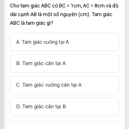
A
B
+
B
C
+
A
C
=
1
+
9
+
9
=
19
c
m
Cho tam giác ABC có BC = 1cm, AC = 8cm và độ
+
+
=
1
+
9
+
9
=
19
A
B
B
C
A
C
c
m
dài cạnh AB là một số nguyên (cm). Tam giác
Chọn đáp án C.
ABC là tam giác gì?
A. Tam giác vuông tại A
B. Tam giác cân tại A
C. Tam giác vuông cân tại A
D. Tam giác cân tại B