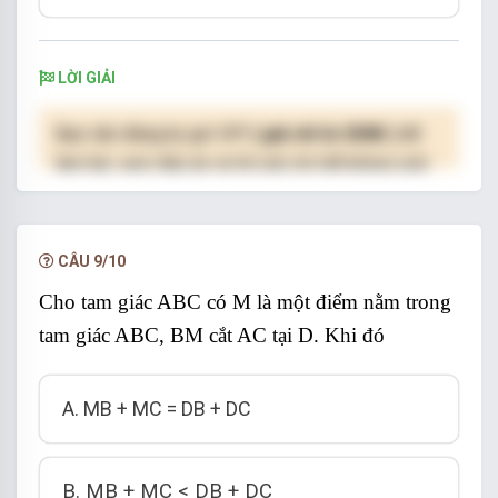
LỜI GIẢI
Bạn cần đăng ký gói VIP
( giá chỉ từ 250K )
để
làm bài, xem đáp án và lời giải chi tiết không giới
hạn.
NÂNG CẤP VIP
CÂU 9/10
Cho tam giác ABC có M là một điểm nằm trong
tam giác ABC, BM cắt AC tại D. Khi đó
A. MB + MC = DB + DC
B. MB + MC < DB + DC