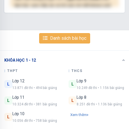
làm bài, xem đáp án và lời giải chi tiết không giới
hạn.
NÂNG CẤP VIP
Danh sách bài học
KHÓA HỌC 1 - 12
Xem tiếp với tài khoản VIP
Còn 4/10 câu hỏi, đáp án và lời giải chi tiết.
THPT
THCS
Lớp 12
Lớp 9
Bạn cần đăng ký gói VIP
( giá chỉ từ 250K )
để
L
L
13.871 đề thi • 494 bài giảng
10.249 đề thi • 1.156 bài giảng
làm bài, xem đáp án và lời giải chi tiết không giới
hạn.
Lớp 11
Lớp 8
L
L
10.324 đề thi • 381 bài giảng
8.251 đề thi • 1.136 bài giảng
NÂNG CẤP VIP
Lớp 10
Xem thêm
L
10.056 đề thi • 758 bài giảng