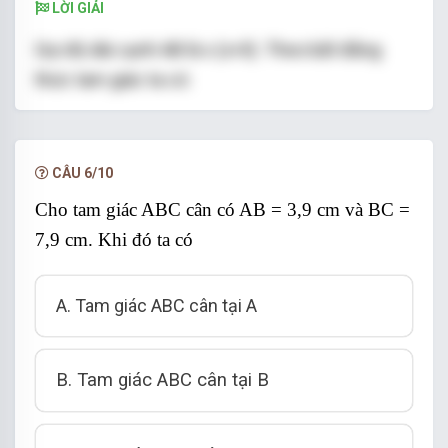
LỜI GIẢI
Gọi độ dài cạnh AB là x (x>0). Theo bất đẳng
thức tam giác ta có:
8
−
1
<
x
<
8
+
1
⇔
7
<
x
<
9
8
−
1
<
<
8
+
1
⇔
7
<
<
9
Vì x là số
x
x
nguyên nên x = 8. Vậy độ dài cạnh AB = 8cm
CÂU 6/10
Tam giác ABC có AB = AC = 8cm nên tam giác
Cho tam giác ABC cân có AB = 3,9 cm và BC =
ABC cân tại A.
7,9 cm. Khi đó ta có
Chọn đáp án B.
A. Tam giác ABC cân tại A
B. Tam giác ABC cân tại B