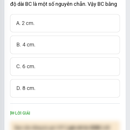
độ dài BC là một số nguyên chẵn. Vậy BC bằng
A. 2 cm.
B. 4 cm.
C. 6 cm.
D. 8 cm.
LỜI GIẢI
Bạn cần đăng ký gói VIP
( giá chỉ từ 250K )
để