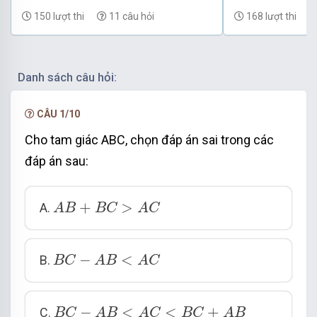
Vì trong một tam giác tổng độ dài hai cạnh bất
150 lượt thi
11 câu hỏi
168 lượt thi
Danh sách câu hỏi:
CÂU 1/10
Cho tam giác ABC, chọn đáp án sai trong các
đáp án sau:
A
B
+
B
C
>
A
C
+
>
A.
A
B
B
C
A
C
B
C
−
A
B
<
A
C
−
<
B.
B
C
A
B
A
C
B
C
−
A
B
<
A
C
<
B
C
+
A
B
−
<
<
+
C.
B
C
A
B
A
C
B
C
A
B