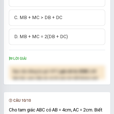
C. MB + MC > DB + DC
D. MB + MC = 2(DB + DC)
LỜI GIẢI
Bạn cần đăng ký gói VIP
( giá chỉ từ 250K )
để
làm bài, xem đáp án và lời giải chi tiết không giới
hạn.
NÂNG CẤP VIP
CÂU 10/10
Cho tam giác ABC có AB = 4cm, AC = 2cm. Biết