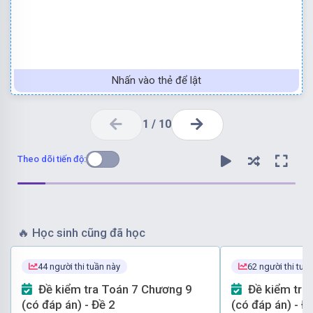
Nhấn vào thẻ để lật
1
/
10
Theo dõi tiến độ:
🔥
Học sinh cũng đã học
Chọn đáp án D.
các đáp án A, B, C đúng và D sai.
44 người thi tuần này
62 người thi tuầ
hai cạnh bất kì nhỏ hơn độ dài cạnh còn lại nên
Đề kiểm tra Toán 7 Chương 9
Đề kiểm tra Toán 7 Chương 9
kì lớn hơn độ dài cạnh còn lại và hiệu độ dài
(có đáp án) - Đề 2
(có đáp án) - Đ