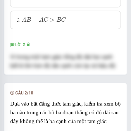
A
B
−
A
C
>
B
C
−
>
D.
A
B
A
C
B
C
LỜI GIẢI
Vì trong một tam giác tổng độ dài hai cạnh
bất kì lớn hơn độ dài cạnh còn lại và hiệu độ
dài hai cạnh bất kì nhỏ hơn độ dài cạnh còn
lại nên các đáp án A, B, C đúng và D sai.
CÂU 2/10
Chọn đáp án D.
Dựa vào bất đẳng thức tam giác, kiểm tra xem bộ
ba nào trong các bộ ba đoạn thẳng có độ dài sau
đây không thể là ba cạnh của một tam giác: