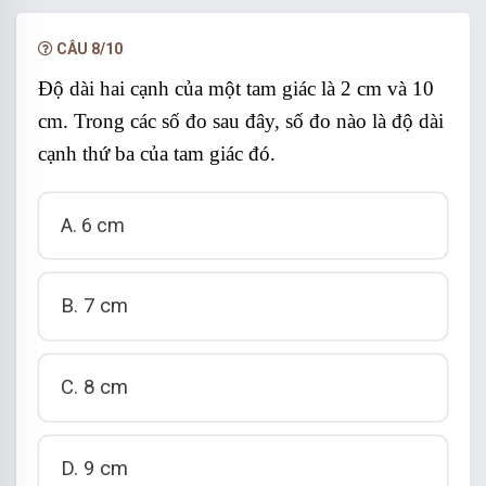
NÂNG CẤP VIP
Vậy tam giác ABC cân tại C
CÂU 8/10
Chọn đáp án C
Độ dài hai cạnh của một tam giác là 2 cm và 10
cm. Trong các số đo sau đây, số đo nào là độ dài
cạnh thứ ba của tam giác đó.
A. 6 cm
B. 7 cm
C. 8 cm
D. 9 cm