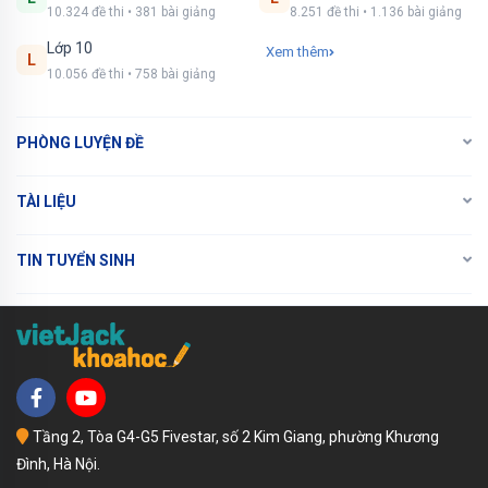
10.324 đề thi • 381 bài giảng
8.251 đề thi • 1.136 bài giảng
NÂNG CẤP VIP
Lớp 10
Xem thêm
L
10.056 đề thi • 758 bài giảng
PHÒNG LUYỆN ĐỀ
TÀI LIỆU
TIN TUYỂN SINH
Tầng 2, Tòa G4-G5 Fivestar, số 2 Kim Giang, phường Khương
Đình, Hà Nội.