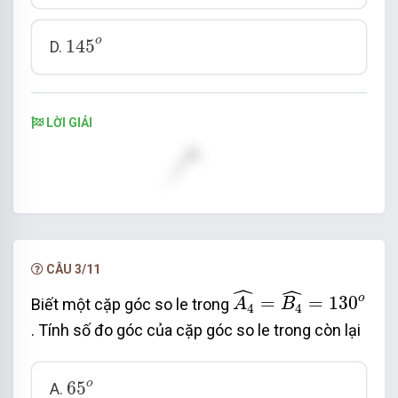
145
o
o
145
D.
LỜI GIẢI
CÂU 3/11
A
4
^
=
B
4
^
=
130
o
ˆ
ˆ
o
=
=
130
Biết một cặp góc so le trong
A
B
4
4
. Tính số đo góc của cặp góc so le trong còn lại
65
o
o
65
A.