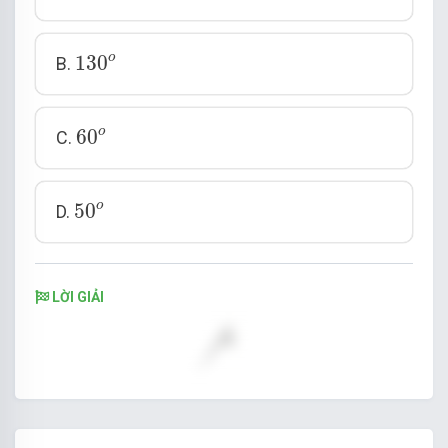
130
o
o
130
B.
60
o
o
60
C.
50
o
o
50
D.
LỜI GIẢI