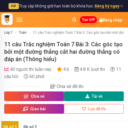
✕
Truy cập không giới hạn toàn bộ khóa học.
Đăng ký ngay
VIP
Đăng nhập
Tạo VIP
Lớp 7
Toán
11 câu Trắc nghiệm Toán 7 Bài 3: Các góc tạo bởi một đường
11 câu Trắc nghiệm Toán 7 Bài 3: Các góc tạo
bởi một đường thẳng cắt hai đường thẳng có
đáp án (Thông hiểu)
40 người thi tuần này
4.6
4.8 K lượt thi
11
câu hỏi
60 phút
Chia sẻ
đề thi
Chia sẻ
Tải về
Giao bài
Lưu đề thi
Đề số 1
Đề số 2