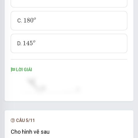
180
o
o
180
C.
145
o
o
145
D.
LỜI GIẢI
CÂU 5/11
Cho hình vẽ sau