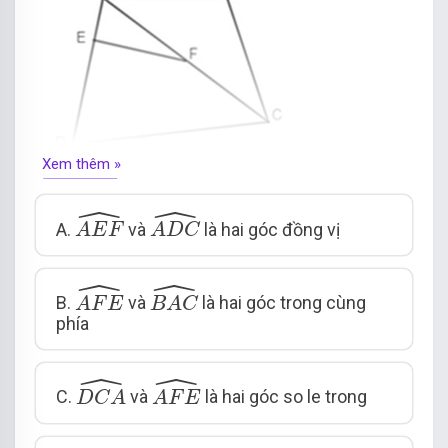
Xem thêm »
ˆ
ˆ
A
E
F
^
A
D
C
^
A.
và
là hai góc đồng vị
A
E
F
A
D
C
ˆ
ˆ
A
F
E
^
B
A
C
^
B.
và
là hai góc trong cùng
A
F
E
B
A
C
phía
ˆ
ˆ
D
C
A
^
A
F
E
^
C.
và
là hai góc so le trong
D
C
A
A
F
E