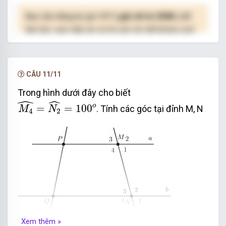
Bạn cần đăng ký gói VIP
( giá chỉ từ 250K )
để
làm bài, xem đáp án và lời giải chi tiết không giới
hạn.
NÂNG CẤP VIP
CÂU 11/11
Trong hình dưới đây cho biết
ˆ
M
4
^
=
N
2
^
=
100
o
ˆ
o
=
=
100
. Tính các góc tại đỉnh M, N
M
N
4
2
Xem thêm »