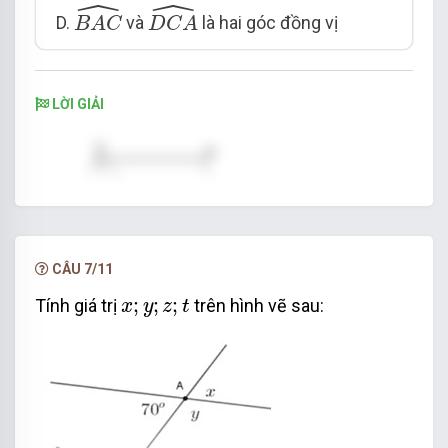
ˆ
ˆ
B
A
C
^
D
C
A
^
D.
và
là hai góc đồng vị
B
A
C
D
C
A
LỜI GIẢI
CÂU 7/11
x
;
y
;
z
;
t
;
;
;
Tính giá trị
trên hình vẽ sau:
x
y
z
t