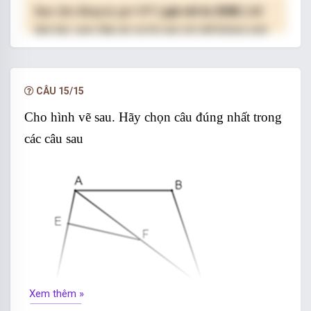
Bạn cần đăng ký gói VIP
( giá chỉ từ 250K )
để
làm bài, xem đáp án và lời giải chi tiết không giới
hạn.
NÂNG CẤP VIP
CÂU 15/15
Cho hình vẽ sau. Hãy chọn câu đúng nhất trong
các câu sau
Xem thêm »