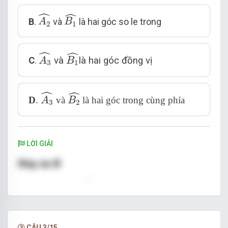
A
2
^
B
1
^
ˆ
ˆ
B
.
và
là hai góc so le trong
A
B
2
1
A
3
^
B
1
^
ˆ
ˆ
C
.
và
là hai góc đồng vị
A
B
3
1
A
3
^
B
2
^
ˆ
ˆ
D
.
và
là hai góc trong cùng phía
A
B
3
2
LỜI GIẢI
CÂU 3/15