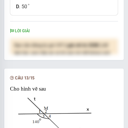
°
°
D
. 50
LỜI GIẢI
Bạn cần đăng ký gói VIP
( giá chỉ từ 250K )
để
làm bài, xem đáp án và lời giải chi tiết không giới
hạn.
NÂNG CẤP VIP
CÂU 13/15
Cho hình vẽ sau