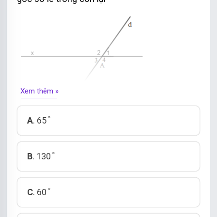
Xem thêm »
°
°
A
. 65
°
°
B
. 130
°
°
C
. 60