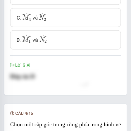
ˆ
M
4
^
N
2
^
ˆ
C
.
và
M
N
4
2
ˆ
M
1
^
N
2
^
ˆ
D
.
và
M
N
1
2
LỜI GIẢI
CÂU 4/15
Chọn một cặp góc trong cùng phía trong hình vẽ