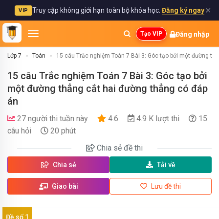
✕
Truy cập không giới hạn toàn bộ khóa học.
Đăng ký ngay
VIP
Đăng nhập
Tạo VIP
Lớp 7
Toán
15 câu Trắc nghiệm Toán 7 Bài 3: Góc tạo bởi một đường th
15 câu Trắc nghiệm Toán 7 Bài 3: Góc tạo bởi
một đường thẳng cắt hai đường thẳng có đáp
án
27 người thi tuần này
4.6
4.9 K lượt thi
15
câu hỏi
20 phút
Chia sẻ
đề thi
Chia sẻ
Tải về
Giao bài
Lưu đề thi
Đề số 1