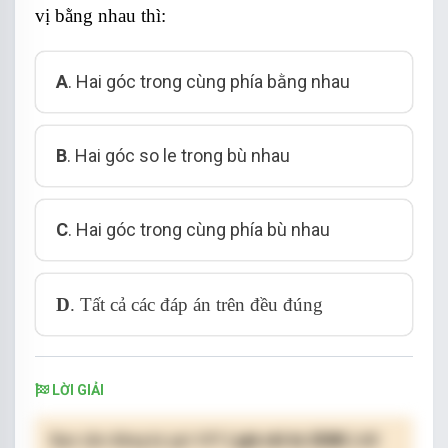
vị bằng nhau thì:
A
.
Hai góc trong cùng phía bằng nhau
B
.
Hai góc so le trong bù nhau
C
.
Hai góc trong cùng phía bù nhau
D
.
Tất cả các đáp án trên đều đúng
LỜI GIẢI
Bạn cần đăng ký gói VIP
( giá chỉ từ 250K )
để