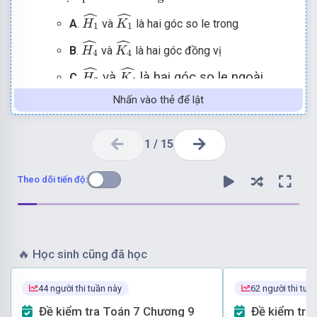
H
1
^
K
1
^
ˆ
ˆ
A
.
và
là hai góc so le trong
H
K
1
1
H
4
^
K
4
^
ˆ
ˆ
B
.
và
là hai góc đồng vị
H
K
4
4
H
3
^
K
4
^
ˆ
ˆ
và
là hai góc so le ngoài
C
.
H
K
3
4
H
4
^
K
2
^
ˆ
ˆ
Nhấn vào thẻ để lật
D
.
và
là hai góc so le trong
H
K
4
2
1
/
15
Theo dõi tiến độ:
🔥
Học sinh cũng đã học
44 người thi tuần này
62 người thi tuầ
Đề kiểm tra Toán 7 Chương 9
Đề kiểm tra Toán 7 Chương 9