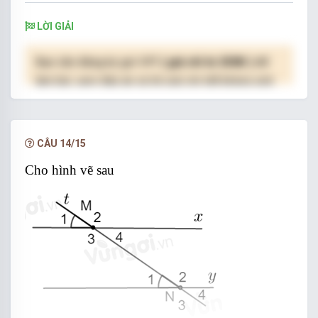
LỜI GIẢI
Bạn cần đăng ký gói VIP
( giá chỉ từ 250K )
để
làm bài, xem đáp án và lời giải chi tiết không giới
hạn.
NÂNG CẤP VIP
CÂU 14/15
Cho hình vẽ sau