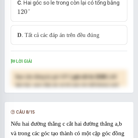
C
.
Hai góc so le trong còn lại có tổng bằng
120
°
120
°
D
.
Tất cả các đáp án trên đều đúng
LỜI GIẢI
Bạn cần đăng ký gói VIP
( giá chỉ từ 250K )
để
làm bài, xem đáp án và lời giải chi tiết không giới
hạn.
NÂNG CẤP VIP
CÂU 8/15
Nếu hai đường thẳng c cắt hai đường thẳng a,b
và trong các góc tạo thành có một cặp góc đồng