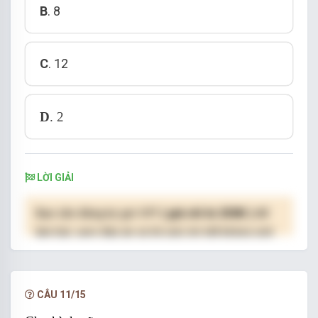
B
. 8
C
. 12
D
. 2
LỜI GIẢI
Bạn cần đăng ký gói VIP
( giá chỉ từ 250K )
để
làm bài, xem đáp án và lời giải chi tiết không giới
hạn.
NÂNG CẤP VIP
CÂU 11/15