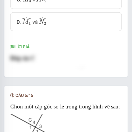
4
2
ˆ
M
1
^
N
2
^
ˆ
D
.
và
M
N
1
2
LỜI GIẢI
CÂU 5/15
Chọn một cặp góc so le trong trong hình vẽ sau: