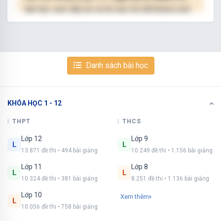
làm bài, xem đáp án và lời giải chi tiết không giới
hạn.
NÂNG CẤP VIP
Danh sách bài học
KHÓA HỌC 1 - 12
Xem tiếp với tài khoản VIP
Còn 9/15 câu hỏi, đáp án và lời giải chi tiết.
THPT
THCS
Lớp 12
Lớp 9
Bạn cần đăng ký gói VIP
( giá chỉ từ 250K )
để
L
L
13.871 đề thi • 494 bài giảng
10.249 đề thi • 1.156 bài giảng
làm bài, xem đáp án và lời giải chi tiết không giới
hạn.
Lớp 11
Lớp 8
L
L
10.324 đề thi • 381 bài giảng
8.251 đề thi • 1.136 bài giảng
NÂNG CẤP VIP
Lớp 10
Xem thêm
L
10.056 đề thi • 758 bài giảng