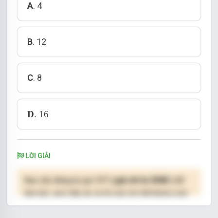
A
. 4
B
. 12
C
. 8
D
. 16
LỜI GIẢI
Bạn cần đăng ký gói VIP
( giá chỉ từ 250K )
để
làm bài, xem đáp án và lời giải chi tiết không giới
hạn.