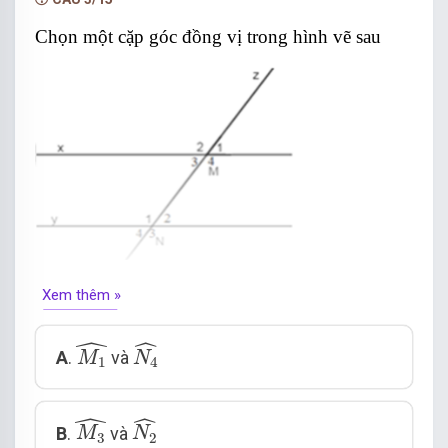
Chọn một cặp góc đồng vị trong hình vẽ sau
Xem thêm »
ˆ
M
1
^
N
4
^
ˆ
A
.
và
M
N
1
4
ˆ
M
3
^
N
2
^
ˆ
B
.
và
M
N
3
2