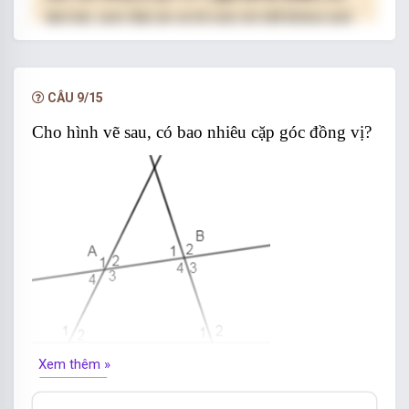
làm bài, xem đáp án và lời giải chi tiết không giới
hạn.
NÂNG CẤP VIP
CÂU 9/15
Cho hình vẽ sau, có bao nhiêu cặp góc đồng vị?
Xem thêm »