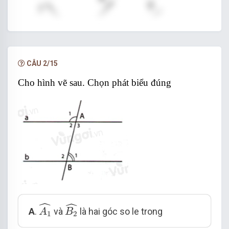
CÂU 2/15
Cho hình vẽ sau. Chọn phát biểu đúng
A
1
^
B
2
^
ˆ
ˆ
A
.
và
là hai góc so le trong
A
B
1
2