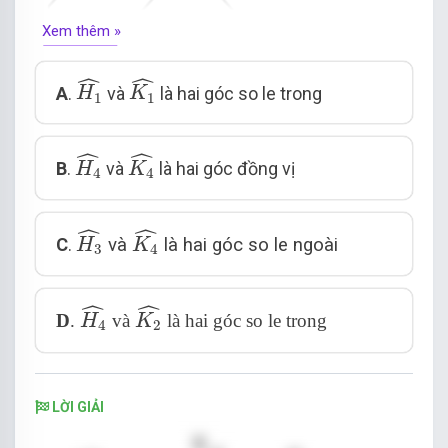
Xem thêm »
Chọn phát biểu đúng
H
1
^
K
1
^
ˆ
ˆ
A
.
và
là hai góc so le trong
H
K
1
1
H
4
^
K
4
^
ˆ
ˆ
B
.
và
là hai góc đồng vị
H
K
4
4
H
3
^
K
4
^
ˆ
ˆ
C
.
và
là hai góc so le ngoài
H
K
3
4
H
4
^
K
2
^
ˆ
ˆ
D
.
và
là hai góc so le trong
H
K
4
2
LỜI GIẢI