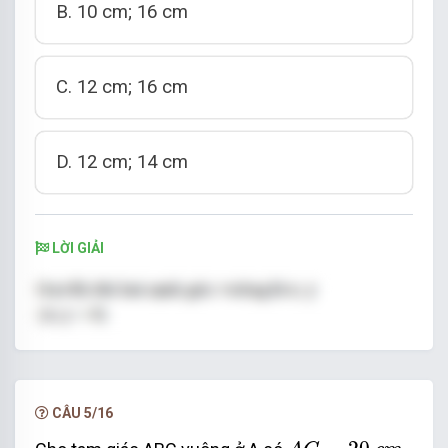
B. 10 cm; 16 cm
C. 12 cm; 16 cm
D. 12 cm; 14 cm
LỜI GIẢI
CÂU 5/16
A
C
=
20
c
m