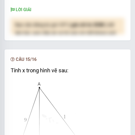
LỜI GIẢI
Bạn cần đăng ký gói VIP
( giá chỉ từ 250K )
để
làm bài, xem đáp án và lời giải chi tiết không giới
hạn.
NÂNG CẤP VIP
CÂU 15/16
Tính x trong hình vẽ sau: