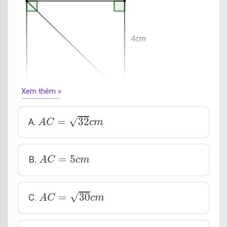
Xem thêm »
A
C
=
32
c
m
√
=
32
A.
A
C
c
m
A
C
=
5
c
m
=
5
B.
A
C
c
m
A
C
=
30
c
m
√
=
30
C.
A
C
c
m