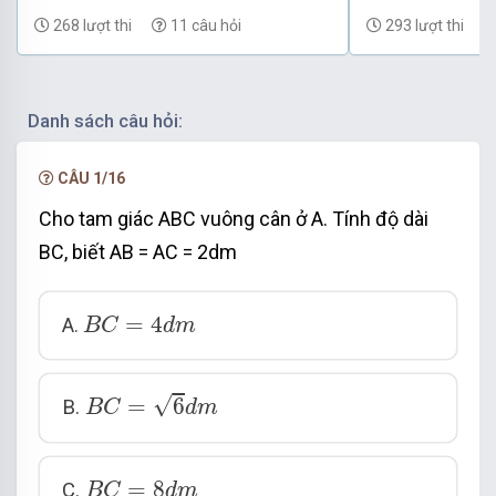
268 lượt thi
11 câu hỏi
293 lượt thi
Danh sách câu hỏi:
CÂU 1/16
Cho tam giác ABC vuông cân ở A. Tính độ dài
BC, biết AB = AC = 2dm
B
C
=
4
d
m
=
4
A.
B
C
d
m
B
C
=
6
d
m
√
=
6
B.
B
C
d
m
B
C
=
8
d
m
=
8
C.
B
C
d
m