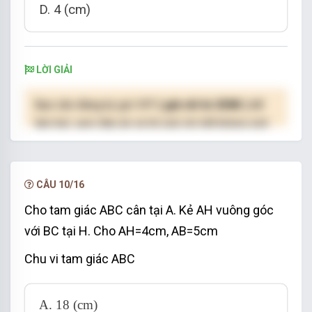
D. 4 (cm)
LỜI GIẢI
Bạn cần đăng ký gói VIP
( giá chỉ từ 250K )
để
làm bài, xem đáp án và lời giải chi tiết không giới
hạn.
NÂNG CẤP VIP
CÂU 10/16
Cho tam giác ABC cân tại A. Kẻ AH vuông góc
với BC tại H. Cho AH=4cm, AB=5cm
Chu vi tam giác ABC
A. 18 (cm)