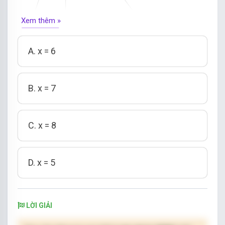
Xem thêm »
A. x = 6
B. x = 7
C. x = 8
D. x = 5
LỜI GIẢI