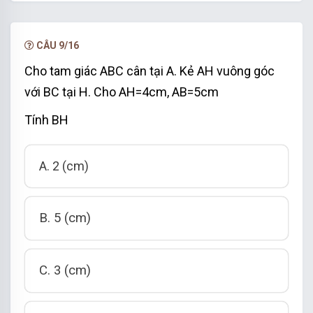
hạn.
NÂNG CẤP VIP
CÂU 9/16
Cho tam giác ABC cân tại A. Kẻ AH vuông góc
với BC tại H. Cho AH=4cm, AB=5cm
Tính BH
A. 2 (cm)
B. 5 (cm)
C. 3 (cm)