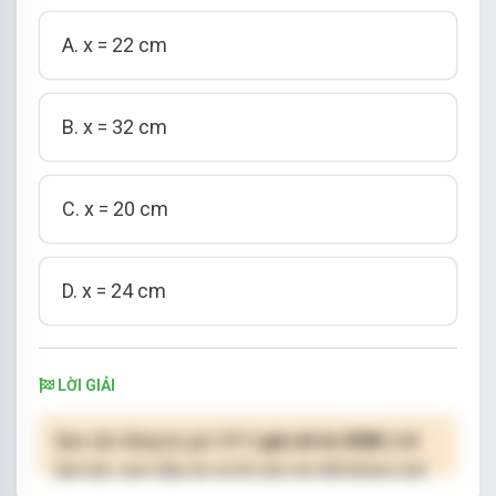
A. x = 22 cm
B. x = 32 cm
C. x = 20 cm
D. x = 24 cm
LỜI GIẢI
Bạn cần đăng ký gói VIP
( giá chỉ từ 250K )
để
làm bài, xem đáp án và lời giải chi tiết không giới