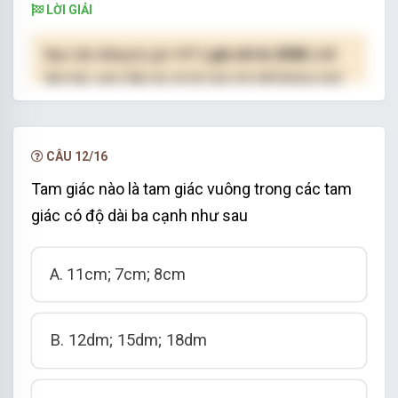
LỜI GIẢI
Bạn cần đăng ký gói VIP
( giá chỉ từ 250K )
để
làm bài, xem đáp án và lời giải chi tiết không giới
hạn.
NÂNG CẤP VIP
CÂU 12/16
Tam giác nào là tam giác vuông trong các tam
giác có độ dài ba cạnh như sau
A. 11cm; 7cm; 8cm
B. 12dm; 15dm; 18dm