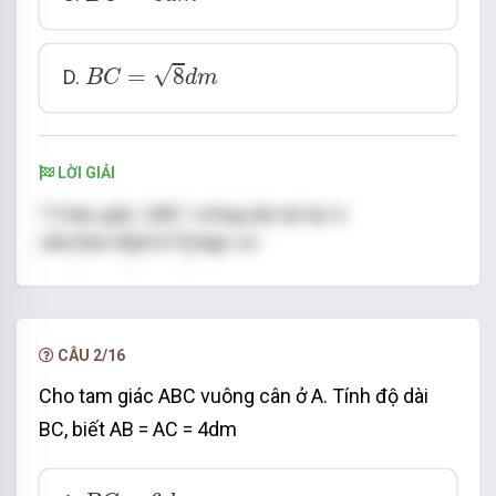
B
C
=
8
d
m
√
=
8
D.
B
C
d
m
LỜI GIẢI
CÂU 2/16
Cho tam giác ABC vuông cân ở A. Tính độ dài
BC, biết AB = AC = 4dm
B
C
=
6
d
m