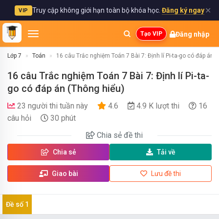
✕
Truy cập không giới hạn toàn bộ khóa học.
Đăng ký ngay
VIP
Đăng nhập
Tạo VIP
Lớp 7
Toán
16 câu Trắc nghiệm Toán 7 Bài 7: Định lí Pi-ta-go có đáp án 
16 câu Trắc nghiệm Toán 7 Bài 7: Định lí Pi-ta-
go có đáp án (Thông hiểu)
23 người thi tuần này
4.6
4.9 K lượt thi
16
câu hỏi
30 phút
Chia sẻ
đề thi
Chia sẻ
Tải về
Giao bài
Lưu đề thi
Đề số 1