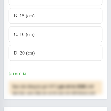
B. 15 (cm)
C. 16 (cm)
D. 20 (cm)
LỜI GIẢI
Bạn cần đăng ký gói VIP
( giá chỉ từ 250K )
để
làm bài, xem đáp án và lời giải chi tiết không giới
hạn.
NÂNG CẤP VIP