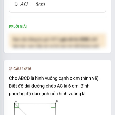
A
C
=
8
c
m
=
8
D.
A
C
c
m
LỜI GIẢI
Bạn cần đăng ký gói VIP
( giá chỉ từ 250K )
để
làm bài, xem đáp án và lời giải chi tiết không giới
hạn.
NÂNG CẤP VIP
CÂU 14/16
Cho ABCD là hình vuông cạnh x cm (hình vẽ).
Biết độ dài đường chéo AC là 6 cm. Bình
phương độ dài cạnh của hình vuông là