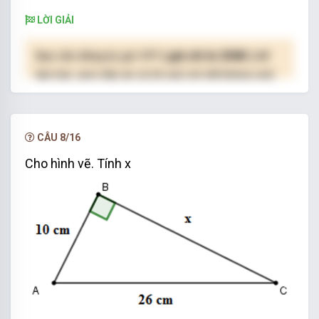
LỜI GIẢI
Bạn cần đăng ký gói VIP
( giá chỉ từ 250K )
để
làm bài, xem đáp án và lời giải chi tiết không giới
hạn.
NÂNG CẤP VIP
CÂU 8/16
Cho hình vẽ. Tính x