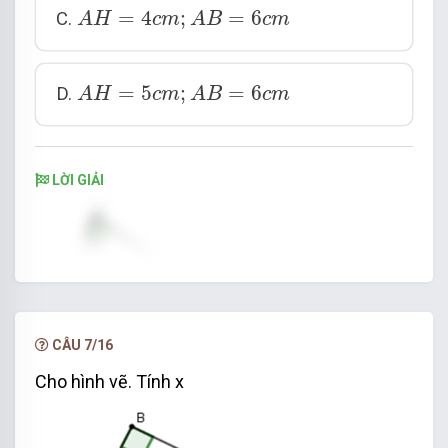
A
H
=
4
c
m
;
A
B
=
6
c
m
=
4
;
=
6
C.
A
H
c
m
A
B
c
m
A
H
=
5
c
m
;
A
B
=
6
c
m
=
5
;
=
6
D.
A
H
c
m
A
B
c
m
LỜI GIẢI
CÂU 7/16
Cho hình vẽ. Tính x