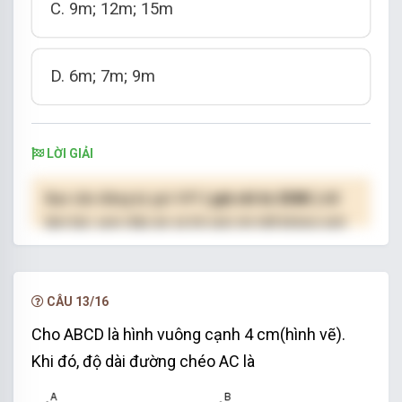
C. 9m; 12m; 15m
D. 6m; 7m; 9m
LỜI GIẢI
Bạn cần đăng ký gói VIP
( giá chỉ từ 250K )
để
làm bài, xem đáp án và lời giải chi tiết không giới
hạn.
NÂNG CẤP VIP
CÂU 13/16
Cho ABCD là hình vuông cạnh 4 cm(hình vẽ).
Khi đó, độ dài đường chéo AC là