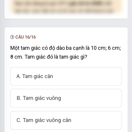
Bạn cần đăng ký gói VIP
( giá chỉ từ 250K )
để
làm bài, xem đáp án và lời giải chi tiết không giới
hạn.
NÂNG CẤP VIP
CÂU 16/16
Một tam giác có độ dào ba cạnh là 10 cm; 6 cm;
8 cm. Tam giác đó là tam giác gì?
A. Tam giác cân
B. Tam giác vuông
C. Tam giác vuông cân