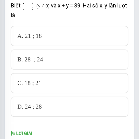
x
y
=
7
6
y
≠
0
x
7
Biết
và x + y = 39. Hai số x, y lần lượt
(
)
=
y
≠
0
y
6
là
A.
21 ; 18
B.
28 ; 24
C.
18 ; 21
D.
24 ; 28
LỜI GIẢI