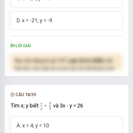
D. x = -21; y = -9
LỜI GIẢI
Bạn cần đăng ký gói VIP
( giá chỉ từ 250K )
để
làm bài, xem đáp án và lời giải chi tiết không giới
hạn.
NÂNG CẤP VIP
CÂU 18/39
x
y
=
5
2
x
5
Tìm x; y biết
và 3x - y = 26
=
y
2
A. x = 4; y = 10