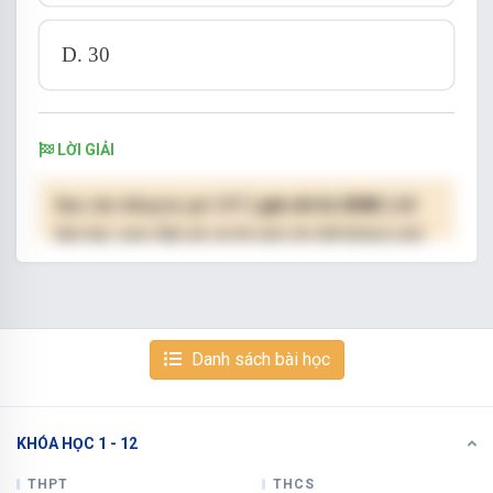
D. 30
LỜI GIẢI
Bạn cần đăng ký gói VIP
( giá chỉ từ 250K )
để
làm bài, xem đáp án và lời giải chi tiết không giới
hạn.
NÂNG CẤP VIP
Danh sách bài học
KHÓA HỌC 1 - 12
Xem tiếp với tài khoản VIP
Còn 31/39 câu hỏi, đáp án và lời giải chi tiết.
THPT
THCS