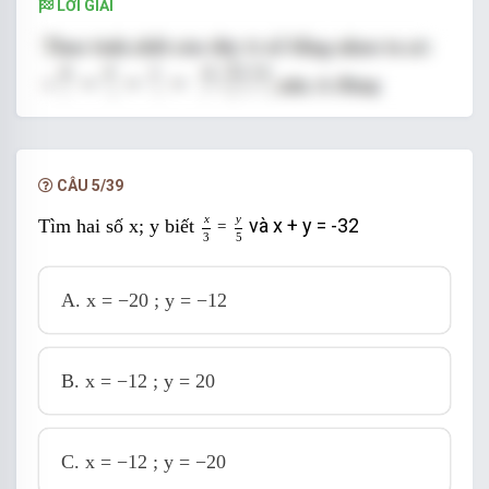
LỜI GIẢI
CÂU 5/39
x
3
=
y
5
x
y
và x + y = -32
Tìm hai số x; y biết
=
3
5
A.
x = −20 ; y = −12
B.
x = −12 ; y = 20
C.
x = −12 ; y = −20