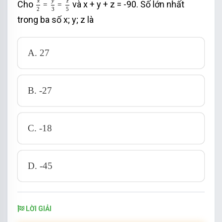
x
y
z
Cho
và x + y + z = -90. Số lớn nhất
=
=
2
3
5
trong ba số x; y; z là
A. 27
B. -27
C. -18
D. -45
LỜI GIẢI