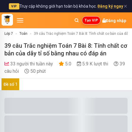
✕
Truy cập không giới hạn toàn bộ khóa học.
Đăng ký ngay
VIP
Đăng nhập
Tạo VIP
Lớp 7
Toán
39 câu Trắc nghiệm Toán 7 Bài 8: Tính chất cơ bản của dãy 
39 câu Trắc nghiệm Toán 7 Bài 8: Tính chất cơ
bản của dãy tỉ số bằng nhau có đáp án
33 người thi tuần này
5.0
5.9 K lượt thi
39
câu hỏi
50 phút
Đề số 1