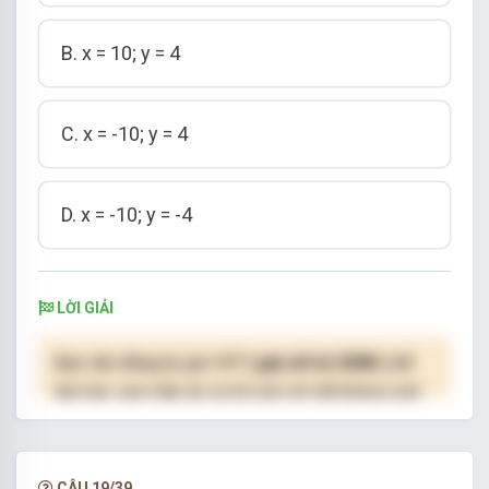
B. x = 10; y = 4
C. x = -10; y = 4
D. x = -10; y = -4
LỜI GIẢI
Bạn cần đăng ký gói VIP
( giá chỉ từ 250K )
để
làm bài, xem đáp án và lời giải chi tiết không giới
hạn.
NÂNG CẤP VIP
CÂU 19/39