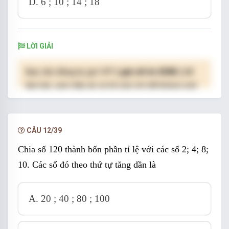
D.
6 ; 10 ; 14 ; 18
LỜI GIẢI
Bạn cần đăng ký gói VIP
( giá chỉ từ 250K )
để
làm bài, xem đáp án và lời giải chi tiết không giới
hạn.
NÂNG CẤP VIP
CÂU 12/39
Chia số 120 thành bốn phần tỉ lệ với các số 2; 4; 8;
10. Các số đó theo thứ tự tăng dần là
A.
20 ; 40 ; 80 ; 100