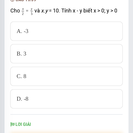
x
2
=
y
5
x
y
Cho
và
x.y
= 10. Tính x - y biết x > 0; y > 0
=
2
5
A. -3
B. 3
C. 8
D. -8
LỜI GIẢI