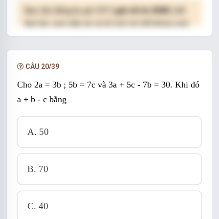
Bạn cần đăng ký gói VIP
( giá chỉ từ 250K )
để
làm bài, xem đáp án và lời giải chi tiết không giới
hạn.
NÂNG CẤP VIP
CÂU 20/39
Cho 2a = 3b ; 5b = 7c và 3a + 5c - 7b = 30. Khi đó
a + b - c bằng
A. 50
B. 70
C. 40