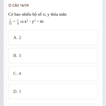
NÂNG CẤP VIP
CÂU 16/39
Có bao nhiêu bộ số x; y thỏa mãn
x
11
=
y
9
và
x
2
-
y
2
=
40
x
y
2
2
x
y
=
và
−
=
40
11
9
A. 2
B. 3
C. 4
D. 1