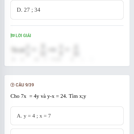
D.
27 ; 34
LỜI GIẢI
CÂU 9/39
Cho 7x
= 4y và y-x = 24. Tìm x;y
A.
y = 4 ; x = 7