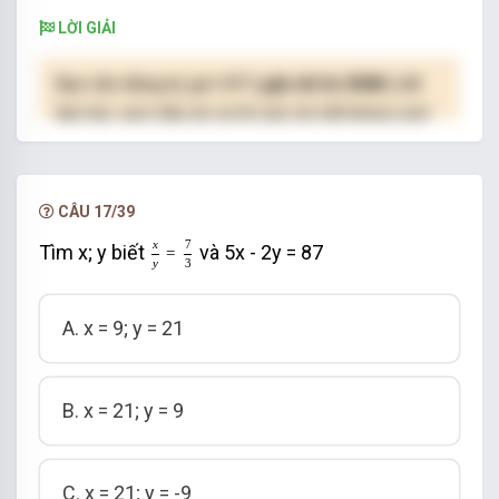
LỜI GIẢI
Bạn cần đăng ký gói VIP
( giá chỉ từ 250K )
để
làm bài, xem đáp án và lời giải chi tiết không giới
hạn.
NÂNG CẤP VIP
CÂU 17/39
x
y
=
7
3
x
7
Tìm x; y biết
và 5x - 2y = 87
=
y
3
A. x = 9; y = 21
B. x = 21; y = 9
C. x = 21; y = -9