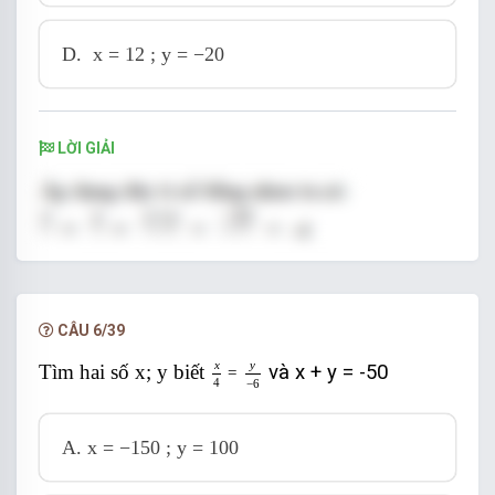
D.
x = 12 ; y = −20
LỜI GIẢI
CÂU 6/39
x
4
=
y
-
6
x
y
Tìm hai số x; y biết
và x + y = -50
=
4
−
6
A.
x = −150 ; y = 100