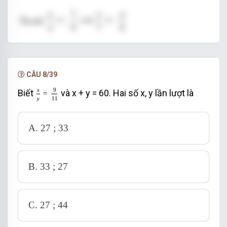
CÂU 8/39
x
y
=
9
11
x
9
Biết
và x + y = 60. Hai số x, y lần lượt là
=
y
11
A.
27 ; 33
B.
33 ; 27
C.
27 ; 44