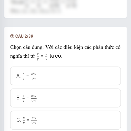
CÂU 2/39
Chọn câu đúng. Với các điều kiện các phân thức có
x
y
=
u
v
x
u
ta có:
nghĩa thì từ
=
y
v
x
y
=
x
+
u
y
+
v
x
+
u
x
A.
=
y
y
+
v
x
y
=
x
+
u
y
-
v
x
+
u
x
B.
=
y
y
−
v
x
y
=
x
+
v
y
+
u
x
+
v
x
C.
=
y
y
+
u