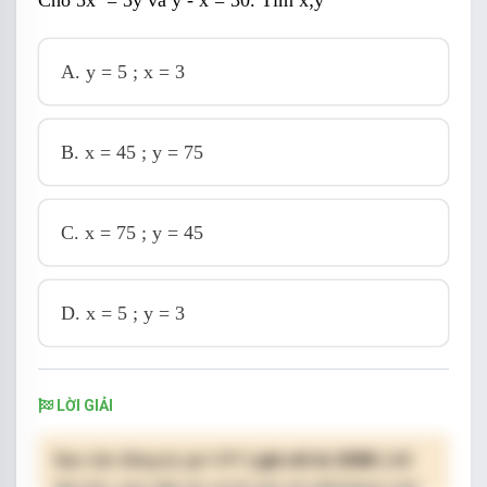
A.
y = 5 ; x = 3
B.
x = 45 ; y = 75
C.
x = 75 ; y = 45
D.
x = 5 ; y = 3
LỜI GIẢI
Bạn cần đăng ký gói VIP
( giá chỉ từ 250K )
để