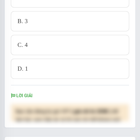
B. 3
C. 4
D. 1
LỜI GIẢI
Bạn cần đăng ký gói VIP
( giá chỉ từ 250K )
để
làm bài, xem đáp án và lời giải chi tiết không giới
hạn.