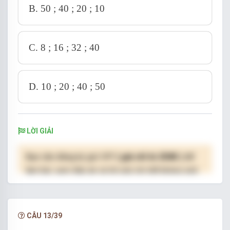
B.
50 ; 40 ; 20 ; 10
C.
8 ; 16 ; 32 ; 40
D.
10 ; 20 ; 40 ; 50
LỜI GIẢI
Bạn cần đăng ký gói VIP
( giá chỉ từ 250K )
để
làm bài, xem đáp án và lời giải chi tiết không giới
hạn.
NÂNG CẤP VIP
CÂU 13/39
x
2
=
y
3
=
z
5