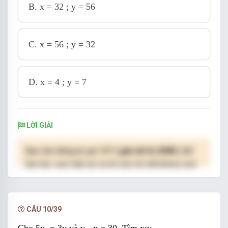
B.
x = 32 ; y = 56
C.
x = 56 ; y = 32
D.
x = 4 ; y = 7
LỜI GIẢI
Bạn cần đăng ký gói VIP
( giá chỉ từ 250K )
để
làm bài, xem đáp án và lời giải chi tiết không giới
hạn.
NÂNG CẤP VIP
CÂU 10/39
Cho 5x
= 3y và y - x = 30. Tìm x;y