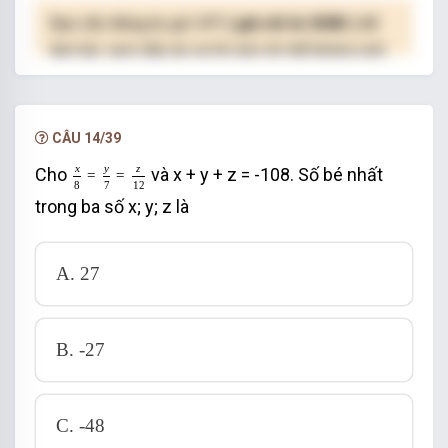
Bạn cần đăng ký gói VIP
( giá chỉ từ 250K )
để
làm bài, xem đáp án và lời giải chi tiết không giới
hạn.
NÂNG CẤP VIP
CÂU 14/39
x
8
=
y
7
=
z
12
x
y
z
Cho
và x + y + z = -108. Số bé nhất
=
=
8
7
12
trong ba số x; y; z là
A. 27
B. -27
C. -48