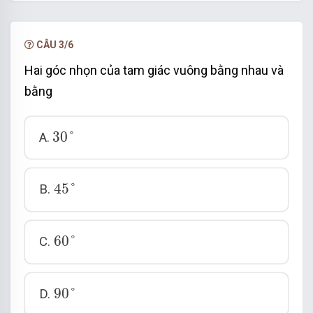
60
°
bằng
(A đúng; D sai).
Tam giác cân là tam giác có hai cạnh bằng nhau
CÂU 3/6
(B sai).
Hai góc nhọn của tam giác vuông bằng nhau và
Tam giác vuông cân là tam giác cân có góc ở
bằng
đỉnh bằng nên tam giác vuông cân không phải
tam giác đều (C sai).
30
°
30
°
A.
Đáp án cần chọn là: A
45
°
45
°
B.
60
°
60
°
C.
90
°
90
°
D.