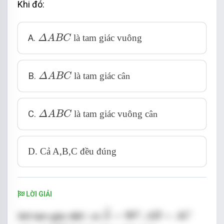
Khi đó:
Δ
A
B
C
A.
là tam giác vuông
Δ
A
B
C
Δ
A
B
C
B.
là tam giác c
ân
Δ
A
B
C
Δ
A
B
C
C.
là tam giác vuông c
ân
Δ
A
B
C
D. Cả A,B,C đều đúng
LỜI GIẢI
A
^
=
90
o
;
A
B
=
A
C
ˆ
o
=
90
;
=
Xét tam giác ABC có
A
A
B
A
C