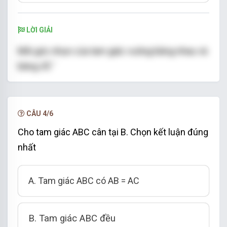
LỜI GIẢI
Mỗi góc nhọn của tam giác vuông bằng nhau và
45
°
45
°
bằng
Đáp án cần chọn là B
CÂU 4/6
Cho tam giác ABC cân tại B. Chọn kết luận đúng
nhất
A. Tam giác ABC có AB = AC
B. Tam giác ABC đều