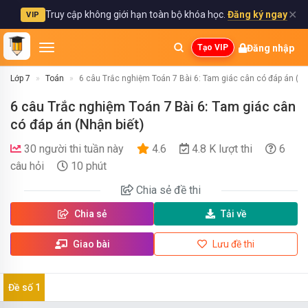
✕
Truy cập không giới hạn toàn bộ khóa học.
Đăng ký ngay
VIP
Đăng nhập
Tạo VIP
Lớp 7
Toán
6 câu Trắc nghiệm Toán 7 Bài 6: Tam giác cân có đáp án (Nh
6 câu Trắc nghiệm Toán 7 Bài 6: Tam giác cân
có đáp án (Nhận biết)
30 người thi tuần này
4.6
4.8 K lượt thi
6
câu hỏi
10 phút
Chia sẻ
đề thi
Chia sẻ
Tải về
Giao bài
Lưu đề thi
Đề số 1