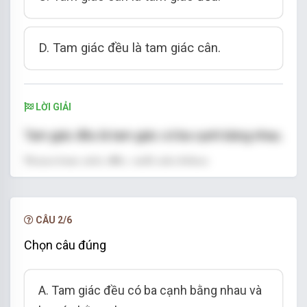
D. Tam giác đều là tam giác cân.
LỜI GIẢI
Tam giác đều là tam giác có ba cạnh bằng nhau.
Trong tam giác đều, mỗi góc bằng
Nên
A, B
đúng.
Tam giác đều cũng là tam giác cân nhưng tam
CÂU 2/6
giác cân chưa chắc là tam giác đều vì nó chỉ có
Chọn câu đúng
hai cạnh bên bằng nhau.
Vậy
C
sai.
A. Tam giác đều có ba cạnh bằng nhau và