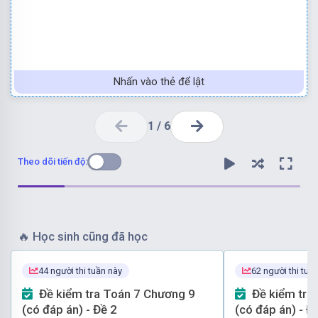
Nhấn vào thẻ để lật
1
/
6
Theo dõi tiến độ:
Đáp án cần chọn là: C
Vậy
C
sai.
🔥
Học sinh cũng đã học
bằng nhau.
44 người thi tuần này
62 người thi tuầ
chưa chắc là tam giác đều vì nó chỉ có hai cạnh bên
Tam giác đều cũng là tam giác cân nhưng tam giác cân
Đề kiểm tra Toán 7 Chương 9
Đề kiểm tra Toán 7 Chương 9
(có đáp án) - Đề 2
(có đáp án) - Đ
Nên
A, B
đúng.