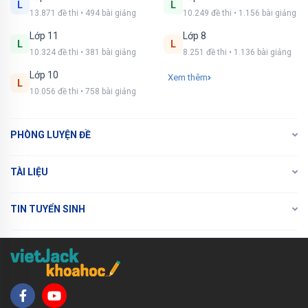
L
L
13.871 đề thi • 494 bài giảng
10.249 đề thi • 1.156 bài giảng
Lớp 11
Lớp 8
L
L
10.324 đề thi • 381 bài giảng
8.251 đề thi • 1.136 bài giảng
Lớp 10
Xem thêm
L
10.056 đề thi • 758 bài giảng
PHÒNG LUYỆN ĐỀ
TÀI LIỆU
TIN TUYỂN SINH