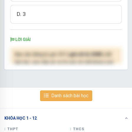
D. 3
LỜI GIẢI
Bạn cần đăng ký gói VIP
( giá chỉ từ 250K )
để
làm bài, xem đáp án và lời giải chi tiết không giới
hạn.
NÂNG CẤP VIP
Danh sách bài học
KHÓA HỌC 1 - 12
Xem tiếp với tài khoản VIP
Còn 4/10 câu hỏi, đáp án và lời giải chi tiết.
THPT
THCS