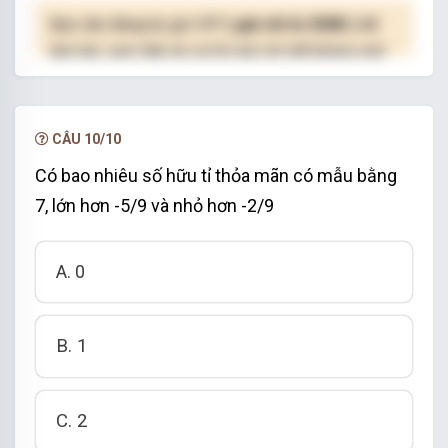
Bạn cần đăng ký gói VIP
( giá chỉ từ 250K )
để
làm bài, xem đáp án và lời giải chi tiết không giới
hạn.
NÂNG CẤP VIP
CÂU 10/10
Có bao nhiêu số hữu tỉ thỏa mãn có mẫu bằng
7, lớn hơn -5/9 và nhỏ hơn -2/9
A. 0
B. 1
C. 2