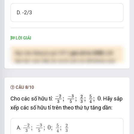
D. -2/3
LỜI GIẢI
Bạn cần đăng ký gói VIP
( giá chỉ từ 250K )
để
làm bài, xem đáp án và lời giải chi tiết không giới
hạn.
NÂNG CẤP VIP
CÂU 8/10
-
2
3
;
-
3
5
;
2
3
;
5
4
;
0
−
2
−
3
5
2
;
;
;
;
0
Cho các số hữu tỉ:
. Hãy sắp
3
3
5
4
xếp các số hữu tỉ trên theo thứ tự tăng dần:
-
2
3
;
-
3
5
;
0
;
5
4
;
2
3
−
2
−
3
5
2
;
;
0
;
;
A.
3
3
5
4