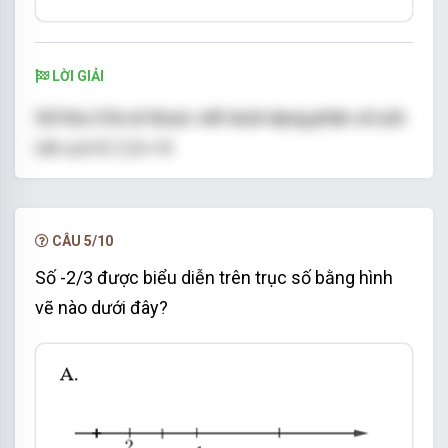
LỜI GIẢI
Số hữu tỉ là số được viết dưới dạng phân số a/b
với: a, b ∈ Z, b ≠ 0
Chọn đáp án B
CÂU 5/10
Số -2/3 được biểu diễn trên trục số bằng hình
vẽ nào dưới đây?