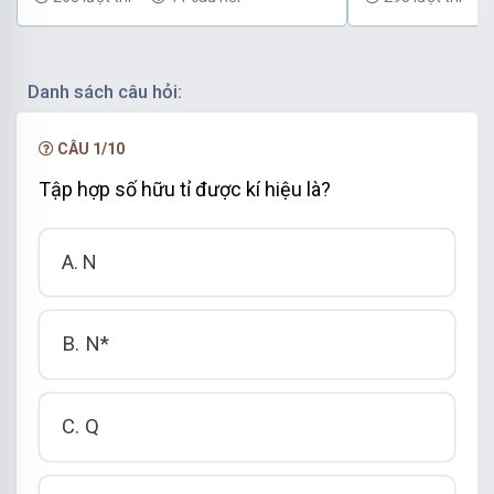
Danh sách câu hỏi:
CÂU 1/10
Tập hợp số hữu tỉ được kí hiệu là?
A. N
B. N*
C. Q