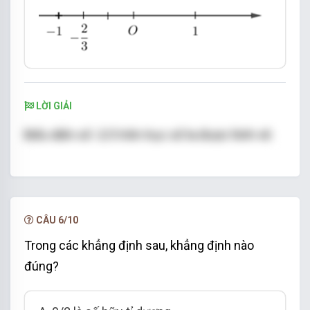
LỜI GIẢI
Biểu diễn số -2/3 trên trục số ta được hình vẽ:
CÂU 6/10
Chọn đáp án D.
Trong các khẳng định sau, khẳng định nào
đúng?