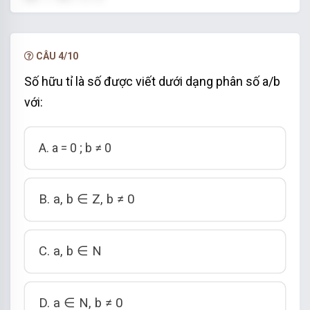
Chọn đáp án A.
CÂU 4/10
Số hữu tỉ là số được viết dưới dạng phân số a/b
với:
A. a = 0 ; b ≠ 0
B. a, b ∈ Z, b ≠ 0
C. a, b ∈ N
D. a ∈ N, b ≠ 0