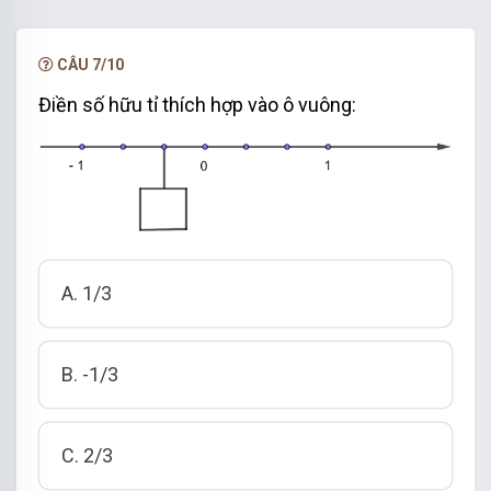
CÂU 7/10
Điền số hữu tỉ thích hợp vào ô vuông:
3
0
3
không là số hữu tỉ vì mẫu bằng 0.
0
A. 1/3
B. -1/3
Đáp án B
C. 2/3