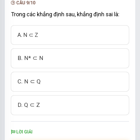
CÂU 9/10
Trong các khẳng định sau, khẳng định sai là:
A. N ⊂ Z
B. N* ⊂ N
C. N ⊂ Q
D. Q ⊂ Z
LỜI GIẢI