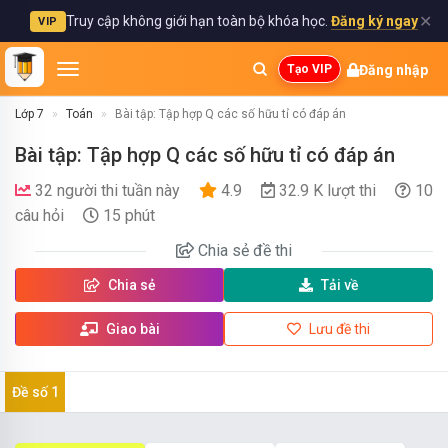
✕
Truy cập không giới hạn toàn bộ khóa học.
Đăng ký ngay
VIP
Đăng nhập
Tạo VIP
Lớp 7
Toán
Bài tập: Tập hợp Q các số hữu tỉ có đáp án
Bài tập: Tập hợp Q các số hữu tỉ có đáp án
32 người thi tuần này
4.9
32.9 K lượt thi
10
câu hỏi
15 phút
Chia sẻ
đề thi
Chia sẻ
Tải về
Giao bài
Lưu đề thi
Đề số 1