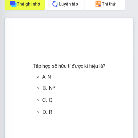
Thẻ ghi nhớ
Luyện tập
Thi thử
Tập hợp số hữu tỉ được kí hiệu là?
A. N
B. N*
C. Q
D. R