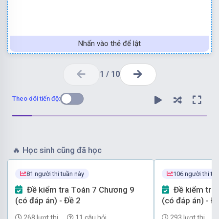
Nhấn vào thẻ để lật
1
/
10
Theo dõi tiến độ:
🔥
Học sinh cũng đã học
Chọn đáp án C.
81 người thi tuần này
106 người thi tu
thì ghi là x ∈ Q )
Đề kiểm tra Toán 7 Chương 9
Đề kiểm tra Toán 7 Chương 9
Tập hợp các số hữu tỉ được kí hiệu là Q (x là số hữu tỉ
(có đáp án) - Đề 2
(có đáp án) - Đ
268 lượt thi
11 câu hỏi
293 lượt thi