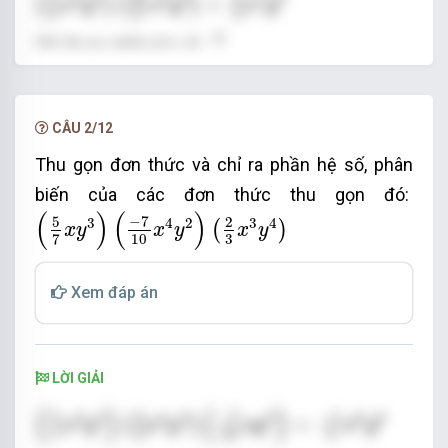
=
(
)
(
)
x
y
x
y
x
y
3
5
9
2
3
2
Chỉ được phần hệ số :
3
x
7
y
6
7
6
Phần biến:
x
y
CÂU 2/12
Thu gọn đơn thức và chỉ ra phần hệ số, phân
biến của các đơn thức thu gọn đó:
5
7
x
y
3
−
7
10
x
4
y
2
2
3
x
3
y
4
(
)
(
)
−
7
5
2
3
4
2
3
4
(
)
x
y
x
y
x
y
3
10
7
Xem đáp án
LỜI GIẢI
5
7
x
3
y
4
2
3
x
4
y
2
−
7
10
x
y
3
=
−
1
3
x
8
y
9
(
)
(
)
−
7
−
1
5
2
3
4
4
2
3
8
9
=
(
)
x
y
x
y
x
y
x
y
3
3
10
7