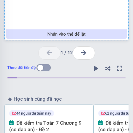
Nhấn vào thẻ để lật
1
/
12
Theo dõi tiến độ:
🔥
Học sinh cũng đã học
Phần biến:
x
y
7
6
x
7
y
6
3
44 người thi tuần này
62 người thi tuầ
Chỉ được phần hệ số :
2
2
3
Đề kiểm tra Toán 7 Chương 9
Đề kiểm tra Toán 7 Chương 9
(
)
(
)
5
9
3
=
x
y
x
y
x
y
(có đáp án) - Đề 2
(có đáp án) - Đ
3
4
4
2
7
6
2
3
10
3
5
x
3
y
4
10
9
x
4
y
2
=
2
3
x
7
y
6