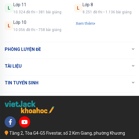
hạn.
Lớp 11
Lớp 8
L
L
10.324 đề thi • 381 bài giảng
8.251 đề thi • 1.136 bài giảng
NÂNG CẤP VIP
Lớp 10
Xem thêm
L
10.056 đề thi • 758 bài giảng
PHÒNG LUYỆN ĐỀ
TÀI LIỆU
TIN TUYỂN SINH
Tầng 2, Tòa G4-G5 Fivestar, số 2 Kim Giang, phường Khương