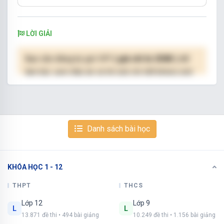
LỜI GIẢI
Bạn cần đăng ký gói VIP
( giá chỉ từ 250K )
để
làm bài, xem đáp án và lời giải chi tiết không giới
hạn.
NÂNG CẤP VIP
Danh sách bài học
KHÓA HỌC 1 - 12
Xem tiếp với tài khoản VIP
Còn 6/12 câu hỏi, đáp án và lời giải chi tiết.
THPT
THCS
Lớp 12
Lớp 9
Bạn cần đăng ký gói VIP
( giá chỉ từ 250K )
để
L
L
13.871 đề thi • 494 bài giảng
10.249 đề thi • 1.156 bài giảng
làm bài, xem đáp án và lời giải chi tiết không giới