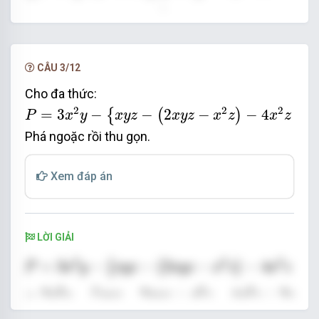
−
1
3
−
1
Chỉ được phân hệ số :
3
x
8
y
9
8
9
Phần biến :
x
y
CÂU 3/12
Cho đa thức:
P
=
3
x
2
y
−
x
y
z
−
2
x
y
z
−
x
2
z
−
4
x
2
z
+
3
x
2
y
−
4
x
y
z
−
5
2
2
2
=
3
−
−
2
−
−
4
+
{
(
)
[
P
x
y
x
y
z
x
y
z
x
z
x
z
Phá ngoặc rồi thu gọn.
Xem đáp án
LỜI GIẢI
P
=
3
x
2
y
−
x
y
z
−
2
x
y
z
−
x
2
z
−
4
x
2
z
+
3
x
2
y
−
4
x
y
z
−
5
2
2
2
=
3
−
−
2
−
−
4
+
{
(
)
[
P
x
y
x
y
z
x
y
z
x
z
x
z
=
3
x
2
y
−
x
y
z
−
2
x
y
z
+
x
2
z
−
4
x
2
z
+
3
x
2
y
−
4
x
y
z
+
5
x
2
2
2
2
=
3
−
−
2
+
−
4
+
3
{
x
y
x
y
z
x
y
z
x
z
x
z
x
y
=
3
x
2
y
−
x
y
z
+
2
x
y
z
−
x
2
z
+
4
x
2
z
−
3
x
2
y
+
4
x
y
z
−
5
x