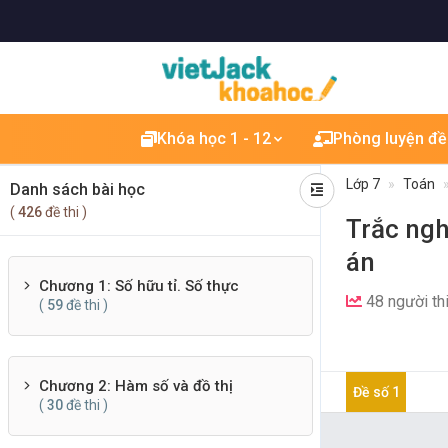
Khóa học 1 - 12
Phòng luyện đề
Lớp 7
Toán
Danh sách bài học
(
426
đề thi )
Trắc ngh
án
Chương 1: Số hữu tỉ. Số thực
48 người th
(
59
đề thi )
Chương 2: Hàm số và đồ thị
Đề số 1
(
30
đề thi )