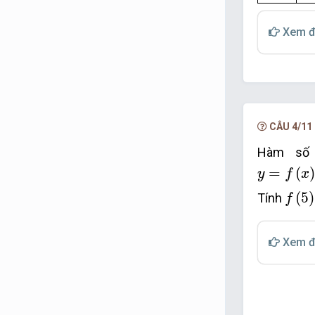
Xem đ
CÂU 4/11
Hàm sô
y
=
f
x
=
x
−
=
(
)
y
f
x
f
5
;
f
(
5
)
Tính
f
Xem đ