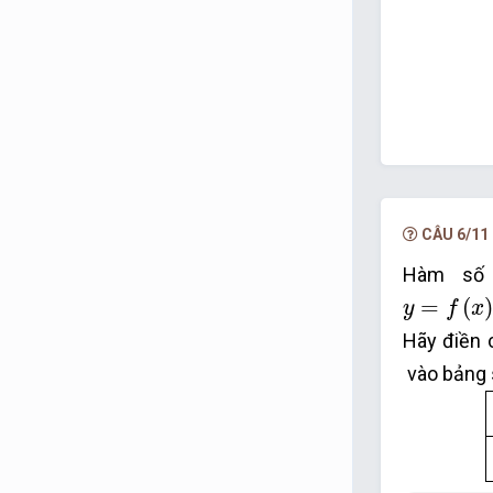
CÂU 6/11
Hàm s
y
=
f
x
=
2
x
=
(
)
y
f
x
Hãy điền 
vào bảng 