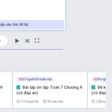
ấp vào thẻ để lật
57 người thi tuần này
36 người t
Bài tập ôn tập Toán 7 Chương 9
Đề kiểm tra Toán 7 Chương 7
(có đáp án)
(có đáp án)
114 lượt thi
50 câu hỏi
128 lượt th