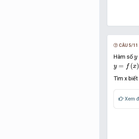
CÂU 5/11
y
Hàm số
y
y
=
f
x
=
x
−
=
(
)
y
f
x
Tìm x
biết
Xem đ