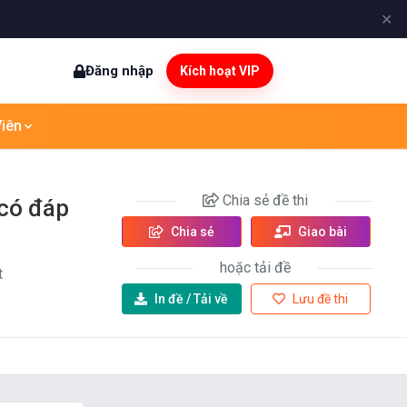
✕
Đăng nhập
Kích hoạt VIP
iên
Chia sẻ
đề thi
 có đáp
Chia sẻ
Giao bài
hoặc tải đề
t
In đề /
Tải về
Lưu đề thi