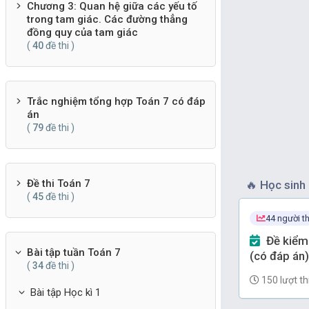
Chương 3: Quan hệ giữa các yếu tố
trong tam giác. Các đường thẳng
đồng quy của tam giác
(
40
đề thi )
Trắc nghiệm tổng hợp Toán 7 có đáp
án
(
79
đề thi )
Đề thi Toán 7
🔥
Học sinh 
(
45
đề thi )
44 người th
Đề kiểm tra Toán 7 Chương 9
Bài tập tuần Toán 7
(có đáp án)
(
34
đề thi )
150 lượt th
Bài tập Học kì 1