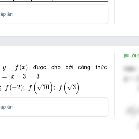
áp án
LỜI G
y
=
f
x
=
(
)
́
được cho bởi công thức
y
f
x
Hàm 
3
−
3
y
=
f
x
=
|
−
3
|
−
3
x
=
y
−
2
;
f
10
;
f
3
(
)
(
)
√
√
;
(
−
2
)
;
10
;
3
f
f
f
f
10
(
áp án
f