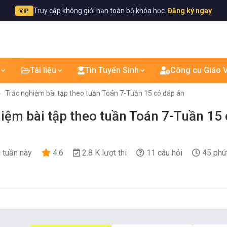
Truy cập không giới hạn toàn bộ khóa học.
Đăng ký ngay
VIP
Tài liệu
Tin Tuyển Sinh
Công cụ Giáo V
Trắc nghiệm bài tập theo tuần Toán 7-Tuần 15 có đáp án
iệm bài tập theo tuần Toán 7-Tuần 15
i tuần này
4.6
2.8 K lượt thi
11 câu hỏi
45 phú