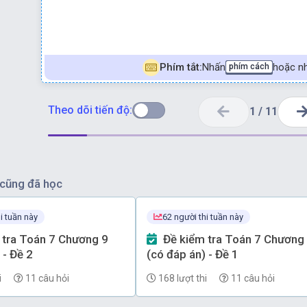
Phím tắt:
Nhấn
hoặc nh
phím cách
Theo dõi tiến độ:
1
/
11
cũng đã học
i tuần này
62 người thi tuần này
Đề kiểm tra Toán 7 Chương 9
 - Đề 2
(có đáp án) - Đề 1
i
11 câu hỏi
168 lượt thi
11 câu hỏi