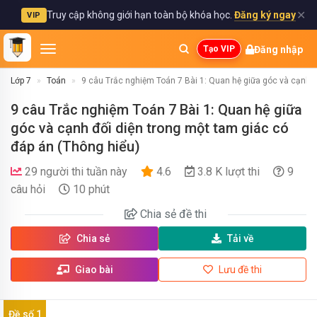
✕
Truy cập không giới hạn toàn bộ khóa học.
Đăng ký ngay
VIP
Đăng nhập
Tạo VIP
Lớp 7
Toán
9 câu Trắc nghiệm Toán 7 Bài 1: Quan hệ giữa góc và cạnh đ
9 câu Trắc nghiệm Toán 7 Bài 1: Quan hệ giữa
góc và cạnh đối diện trong một tam giác có
đáp án (Thông hiểu)
29 người thi tuần này
4.6
3.8 K lượt thi
9
câu hỏi
10 phút
Chia sẻ
đề thi
Chia sẻ
Tải về
Giao bài
Lưu đề thi
Đề số 1