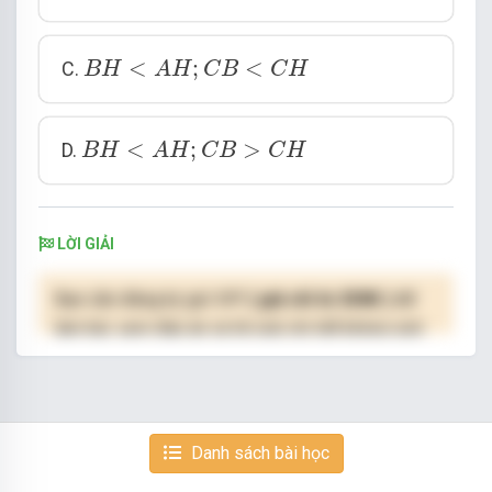
B
H
<
A
H
;
C
B
<
C
H
<
;
<
C.
B
H
A
H
C
B
C
H
B
H
<
A
H
;
C
B
>
C
H
<
;
>
D.
B
H
A
H
C
B
C
H
LỜI GIẢI
Bạn cần đăng ký gói VIP
( giá chỉ từ 250K )
để
làm bài, xem đáp án và lời giải chi tiết không giới
hạn.
NÂNG CẤP VIP
Danh sách bài học