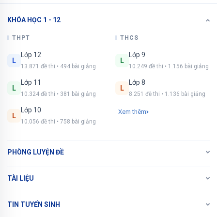
KHÓA HỌC 1 - 12
Xem tiếp với tài khoản VIP
Còn 3/9 câu hỏi, đáp án và lời giải chi tiết.
THPT
THCS
Lớp 12
Lớp 9
Bạn cần đăng ký gói VIP
( giá chỉ từ 250K )
để
L
L
13.871 đề thi • 494 bài giảng
10.249 đề thi • 1.156 bài giảng
làm bài, xem đáp án và lời giải chi tiết không giới
hạn.
Lớp 11
Lớp 8
L
L
10.324 đề thi • 381 bài giảng
8.251 đề thi • 1.136 bài giảng
NÂNG CẤP VIP
Lớp 10
Xem thêm
L
10.056 đề thi • 758 bài giảng
PHÒNG LUYỆN ĐỀ
TÀI LIỆU
TIN TUYỂN SINH