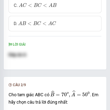
A
C
<
B
C
<
A
B
<
<
C.
A
C
B
C
A
B
A
B
<
B
C
<
A
C
<
<
D.
A
B
B
C
A
C
LỜI GIẢI
Đáp án A
CÂU 2/9
B
^
=
70
o
,
A
^
=
50
0
ˆ
ˆ
0
o
=
70
,
=
50
Cho tam giác ABC có
. Em
B
A
hãy chọn câu trả lời đúng nhất:
Δ
A
B
C