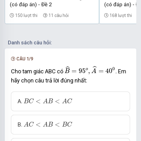
(có đáp án) - Đề 2
(có đáp án) - Đ
150 lượt thi
11 câu hỏi
168 lượt thi
Danh sách câu hỏi:
Đáp án A
CÂU 1/9
B
^
=
95
o
,
A
^
=
40
0
ˆ
ˆ
0
o
=
95
,
=
40
Cho tam giác ABC có
. Em
B
A
hãy chọn câu trả lời đúng nhất:
B
C
<
A
B
<
A
C
<
<
A.
B
C
A
B
A
C
A
C
<
A
B
<
B
C
<
<
B.
A
C
A
B
B
C