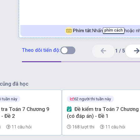
Đáp án A
Phím tắt:
Nhấn
hoặc nh
phím cách
Theo dõi tiến độ:
1
/
5
cũng đã học
i tuần này
62 người thi tuần này
Đề kiểm tra Toán 7 Chương 9
 - Đề 2
(có đáp án) - Đề 1
i
11 câu hỏi
168 lượt thi
11 câu hỏi