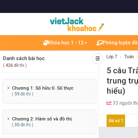
Khóa học 1 - 12
Phòng luyện đề
Lớp 7
Toán
Danh sách bài học
(
426
đề thi )
5 câu Tr
trung tr
Chương 1: Số hữu tỉ. Số thực
hiểu)
(
59
đề thi )
33 người th
Chương 2: Hàm số và đồ thị
Đề số 1
(
30
đề thi )