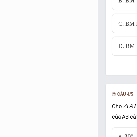
B. BM 
C. BM l
D. BM l
CÂU 4/5
Δ
A
B
Cho
Δ
A
của AB cắt
30
∘
∘
30
A.