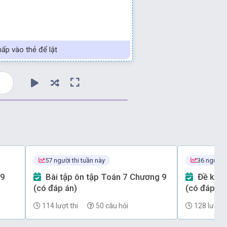
ấp vào thẻ để lật
57 người thi tuần này
36 người t
Bài tập ôn tập Toán 7 Chương 9
Đề kiểm tra Toán 7 Chương 7
(có đáp án)
(có đáp án)
114 lượt thi
50 câu hỏi
128 lượt th