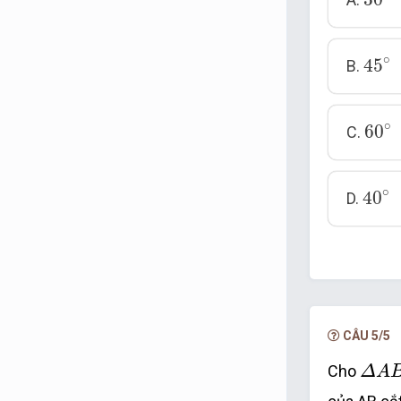
45
∘
∘
45
B.
60
∘
∘
60
C.
40
∘
∘
40
D.
CÂU 5/5
Δ
A
B
Cho
Δ
A