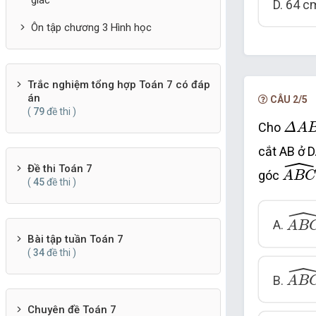
giác
D. 64 c
Ôn tập chương 3 Hình học
Trắc nghiệm tổng hợp Toán 7 có đáp
án
CÂU 2/5
(
79
đề thi )
Δ
A
B
Cho
Δ
A
cắt AB ở D
ˆ
A
B
C
Đề thi Toán 7
góc
A
B
C
(
45
đề thi )
A
B
C
A.
A
B
Bài tập tuần Toán 7
(
34
đề thi )
A
B
C
B.
A
B
Chuyên đề Toán 7