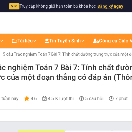
Truy cập không giới hạn toàn bộ khóa học.
Đăng ký ngay
VIP
Tài liệu
Tin Tuyển Sinh
Công cụ Giáo V
5 câu Trắc nghiệm Toán 7 Bài 7: Tính chất đường trung trực của một 
ắc nghiệm Toán 7 Bài 7: Tính chất đườ
ực của một đoạn thẳng có đáp án (Thô
i tuần này
4.6
4.5 K lượt thi
5 câu hỏi
7 phút