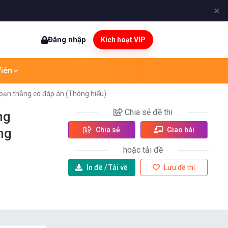
✕
Đăng nhập
Kích hoạt VIP
iên
đoạn thẳng có đáp án (Thông hiểu)
Chia sẻ
đề thi
ng
ng
Chia sẻ
Giao bài
hoặc tải đề
In đề /
Tải về
Lưu đề thi