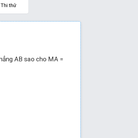
Thi thử
 hoặc
để qua câu tiếp
thẳng AB sao cho MA =
128
(định lý Py – ta – go)
n thẳng AB