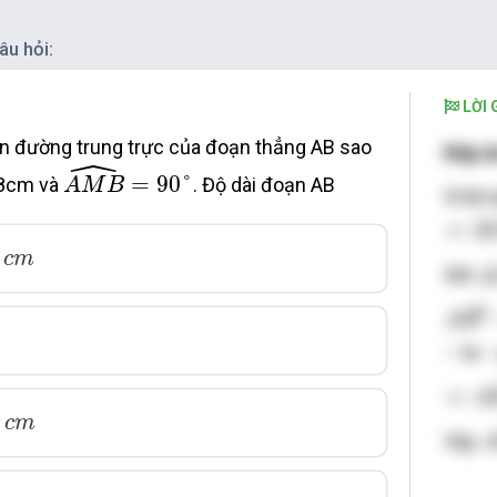
âu hỏi:
LỜI G
n đường trung trực của đoạn thẳng AB sao
Đáp á
ˆ
A
M
B
^
=
90
°
=
90
°
 8cm và
. Độ dài đoạn AB
A
M
B
Vì M 
⇒
M
⇒
M
m
c
m
Δ
Xét
A
B
2
2
A
B
– ta –
⇒
A
B
⇒
A
m
c
m
Vậy