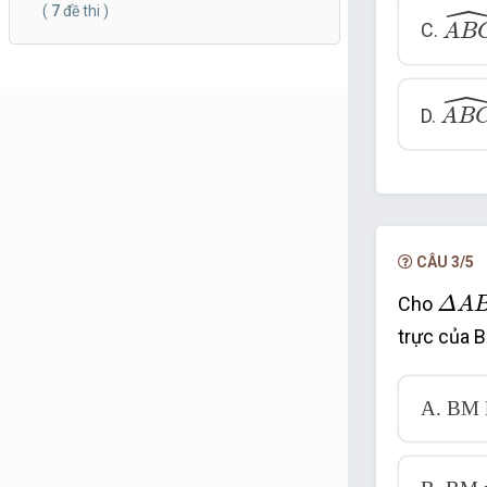
A
B
(
7
đề thi )
C.
A
B
A
B
C
D.
A
B
CÂU 3/5
Δ
A
B
Cho
Δ
A
trực của 
A. BM l