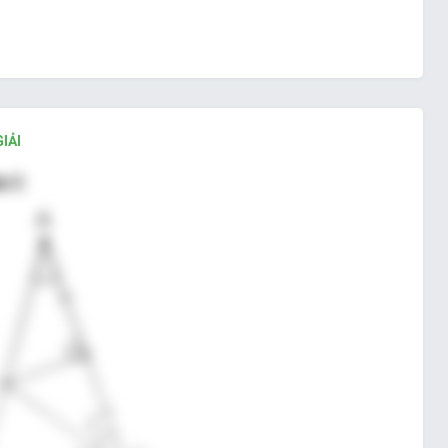
IẢI
n C