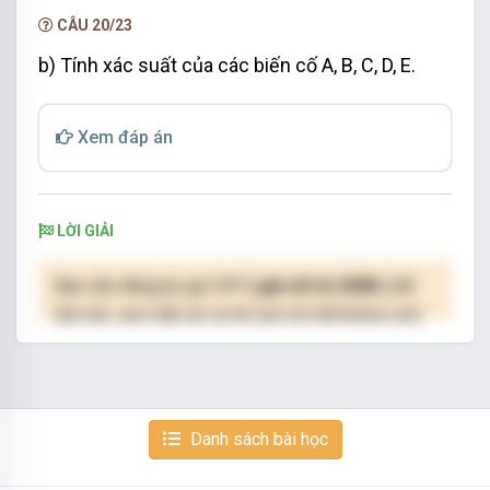
NÂNG CẤP VIP
CÂU 20/23
b) Tính xác suất của các biến cố A, B, C, D, E.
Xem đáp án
LỜI GIẢI
Bạn cần đăng ký gói VIP
( giá chỉ từ 250K )
để
làm bài, xem đáp án và lời giải chi tiết không giới
hạn.
NÂNG CẤP VIP
Danh sách bài học