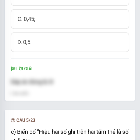
C. 0,45;
D. 0,5.
LỜI GIẢI
Đáp án đúng là: B
Lời giải:
Tổng của hai số trên hai tấm thẻ nhỏ nhất là: 3 +
4 = 7.
CÂU 5/23
Do đó tổng của hai số ghi trên hai tấm thẻ luôn
c) Biến cố “Hiệu hai số ghi trên hai tấm thẻ là số
lớn hơn hoặc bằng 7 nên biến cố đã cho là biến