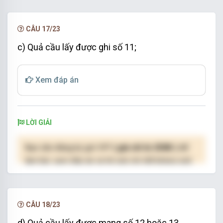
NÂNG CẤP VIP
CÂU 17/23
c) Quả cầu lấy được ghi số 11;
Xem đáp án
LỜI GIẢI
Bạn cần đăng ký gói VIP
( giá chỉ từ 250K )
để
làm bài, xem đáp án và lời giải chi tiết không giới
hạn.
NÂNG CẤP VIP
CÂU 18/23
d) Quả cầu lấy được mang số 12 hoặc 13.