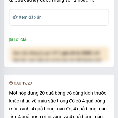
Xem đáp án
LỜI GIẢI
Bạn cần đăng ký gói VIP
( giá chỉ từ 250K )
để
làm bài, xem đáp án và lời giải chi tiết không giới
hạn.
NÂNG CẤP VIP
CÂU 19/23
Một hộp đựng 20 quả bóng có cùng kích thước,
khác nhau về màu sắc trong đó có 4 quả bóng
màu xanh, 4 quả bóng màu đỏ, 4 quả bóng màu
tím, 4 quả bóng màu vàng và 4 quả bóng màu