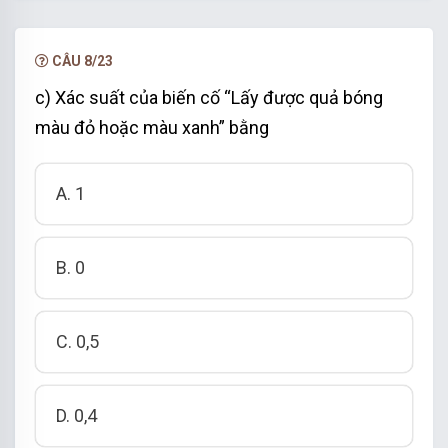
Biến cố “Lấy được quả bóng màu đỏ” và biến cố
“Lấy được quả bóng màu xanh” là đồng khả
CÂU 8/23
năng vì số bóng đỏ bằng với số bóng xanh.
c) Xác suất của biến cố “Lấy được quả bóng
Vậy xác suất của biến cố cố “Lấy được quả
màu đỏ hoặc màu xanh” bằng
bóng màu đỏ” là 0,5.
A. 1
B. 0
C. 0,5
D. 0,4