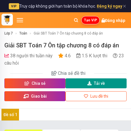
✕
Truy cập không giới hạn toàn bộ khóa học.
Đăng ký ngay
VIP
Đăng nhập
Tạo VIP
Lớp 7
Toán
Giải SBT Toán 7 Ôn tập chương 8 có đáp án
Giải SBT Toán 7 Ôn tập chương 8 có đáp án
38 người thi tuần này
4.6
1.5 K lượt thi
23
câu hỏi
Chia sẻ
đề thi
Chia sẻ
Tải về
Giao bài
Lưu đề thi
Đề số 1