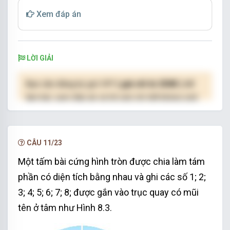
Xem đáp án
LỜI GIẢI
Bạn cần đăng ký gói VIP
( giá chỉ từ 250K )
để
làm bài, xem đáp án và lời giải chi tiết không giới
hạn.
NÂNG CẤP VIP
CÂU 11/23
Một tấm bài cứng hình tròn được chia làm tám
phần có diện tích bằng nhau và ghi các số 1; 2;
3; 4; 5; 6; 7; 8; được gắn vào trục quay có mũi
tên ở tâm như Hình 8.3.