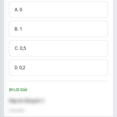
A. 0
B. 1
C. 0,5
D. 0,2
LỜI GIẢI
Đáp án đúng là: C
Lời giải: