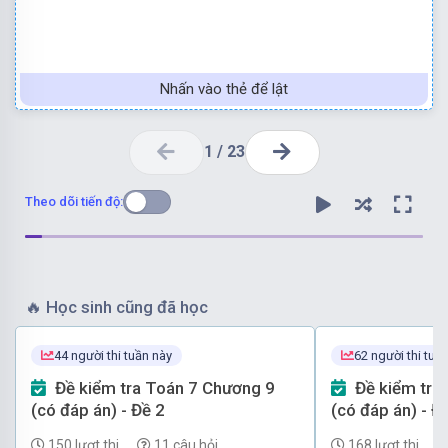
Nhấn vào thẻ để lật
1
/
23
Theo dõi tiến độ:
🔥
Học sinh cũng đã học
không thể.
°
sau tại Thành phố Hồ Chí Minh là 10
C” là biến cố
°
44 người thi tuần này
62 người thi tuầ
Do đó biến cố “Nhiệt độ cao nhất trong tháng Sáu năm
Đề kiểm tra Toán 7 Chương 9
Đề kiểm tra Toán 7 Chương 9
°
Nhiệt độ vào tháng Sáu hàng năm luôn trên 23
C.
(có đáp án) - Đề 2
(có đáp án) - Đ
°
Đáp án đúng là: C
150 lượt thi
11 câu hỏi
168 lượt thi