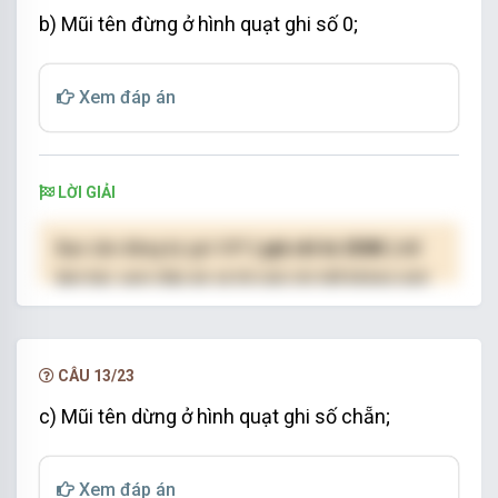
b) Mũi tên đừng ở hình quạt ghi số 0;
Xem đáp án
LỜI GIẢI
Bạn cần đăng ký gói VIP
( giá chỉ từ 250K )
để
làm bài, xem đáp án và lời giải chi tiết không giới
hạn.
NÂNG CẤP VIP
CÂU 13/23
c) Mũi tên dừng ở hình quạt ghi số chẵn;
Xem đáp án