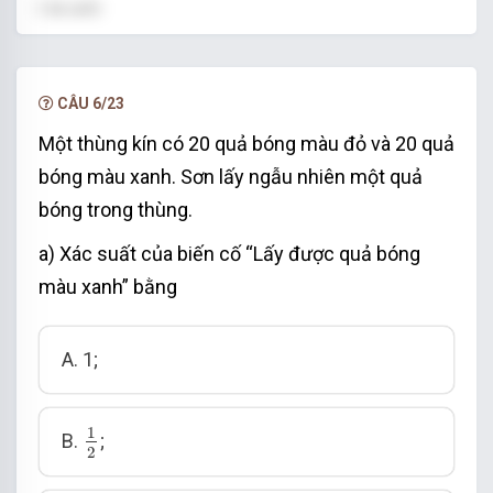
Lời giải:
Biến cố “Hiệu hai số ghi trên hai tấm thẻ là số
chẵn” là biến cố ngẫu nhiên vì điều này không
CÂU 6/23
chắc có thể xảy ra. (Ví dụ hiệu của hai số 4 và 3
Một thùng kín có 20 quả bóng màu đỏ và 20 quả
là 1).
bóng màu xanh. Sơn lấy ngẫu nhiên một quả
bóng trong thùng.
a) Xác suất của biến cố “Lấy được quả bóng
màu xanh” bằng
A. 1;
1
2
1
B.
;
2