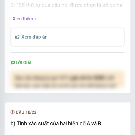
B: “Số thứ tự của câu hỏi được chọn là số có hai
chữ số”.
Xem thêm »
Hai biến cố A và B có đồng khả năng không? Tại
sao?
Xem đáp án
LỜI GIẢI
Bạn cần đăng ký gói VIP
( giá chỉ từ 250K )
để
làm bài, xem đáp án và lời giải chi tiết không giới
hạn.
NÂNG CẤP VIP
CÂU 10/23
b) Tính xác suất của hai biến cố A và B.