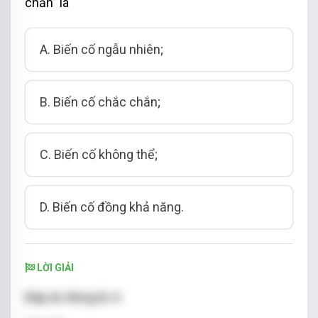
chẵn” là
cố không thể.
Vậy xác suất của biến cố “Tổng hai số ghi trên
A. Biến cố ngẫu nhiên;
hai tấm thẻ nhỏ hơn 5” bằng 0.
B. Biến cố chắc chắn;
C. Biến cố không thể;
D. Biến cố đồng khả năng.
LỜI GIẢI
Đáp án đúng là: A