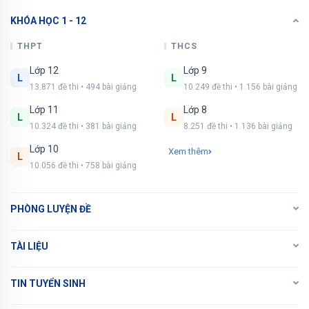
KHÓA HỌC 1 - 12
Xem tiếp với tài khoản VIP
Còn 15/23 câu hỏi, đáp án và lời giải chi tiết.
THPT
THCS
Lớp 12
Lớp 9
Bạn cần đăng ký gói VIP
( giá chỉ từ 250K )
để
L
L
13.871 đề thi • 494 bài giảng
10.249 đề thi • 1.156 bài giảng
làm bài, xem đáp án và lời giải chi tiết không giới
hạn.
Lớp 11
Lớp 8
L
L
10.324 đề thi • 381 bài giảng
8.251 đề thi • 1.136 bài giảng
NÂNG CẤP VIP
Lớp 10
Xem thêm
L
10.056 đề thi • 758 bài giảng
PHÒNG LUYỆN ĐỀ
TÀI LIỆU
TIN TUYỂN SINH