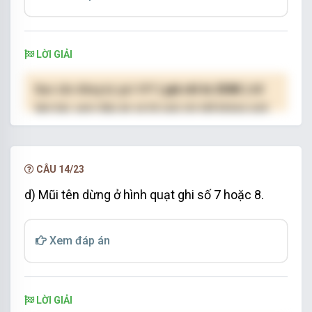
LỜI GIẢI
Bạn cần đăng ký gói VIP
( giá chỉ từ 250K )
để
làm bài, xem đáp án và lời giải chi tiết không giới
hạn.
NÂNG CẤP VIP
CÂU 14/23
d) Mũi tên dừng ở hình quạt ghi số 7 hoặc 8.
Xem đáp án
LỜI GIẢI