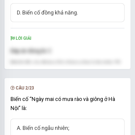
D. Biến cố đồng khả năng.
LỜI GIẢI
Đáp án đúng là: C
Nhiệt độ vào tháng Sáu hàng năm luôn trên 23
°
°
C.
Do đó biến cố “Nhiệt độ cao nhất trong tháng
CÂU 2/23
°
°
Sáu năm sau tại Thành phố Hồ Chí Minh là 10
Biến cố “Ngày mai có mưa rào và giông ở Hà
C” là biến cố không thể.
Nội” là:
A. Biến cố ngẫu nhiên;