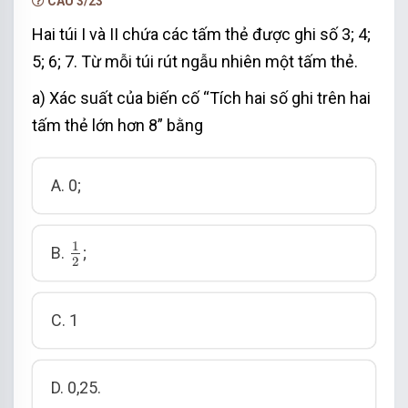
CÂU 3/23
Hai túi I và II chứa các tấm thẻ được ghi số 3; 4;
5; 6; 7. Từ mỗi túi rút ngẫu nhiên một tấm thẻ.
a) Xác suất của biến cố “Tích hai số ghi trên hai
tấm thẻ lớn hơn 8” bằng
A. 0;
1
2
1
B.
;
2
C. 1
D. 0,25.