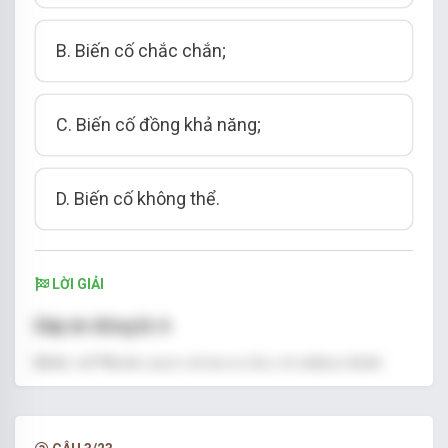
B. Biến cố chắc chắn;
C. Biến cố đồng khả năng;
D. Biến cố không thể.
LỜI GIẢI
Đáp án đúng là: A
Biến cố “Ngày mai có mưa rào và giông ở Hà
Nội” là biến cố ngẫu nhiên vì điều này không
chắc có thể xảy ra.