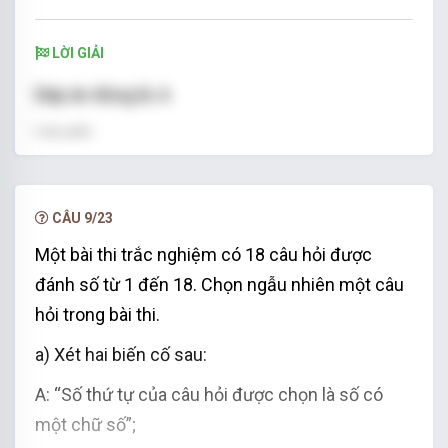
LỜI GIẢI
Đáp án đúng là: A
Lời giải:
Trong tất cả những quả bóng ở trong thùng chỉ
có hai màu đỏ và xanh.
CÂU 9/23
Do đó biến cố “Lấy được quả bóng màu đỏ
Một bài thi trắc nghiệm có 18 câu hỏi được
hoặc màu xanh” là biến cố chắc chắn.
đánh số từ 1 đến 18. Chọn ngẫu nhiên một câu
Vậy xác suất của biến cố đã cho bằng 1.
hỏi trong bài thi.
a) Xét hai biến cố sau:
A: “Số thứ tự của câu hỏi được chọn là số có
một chữ số”;