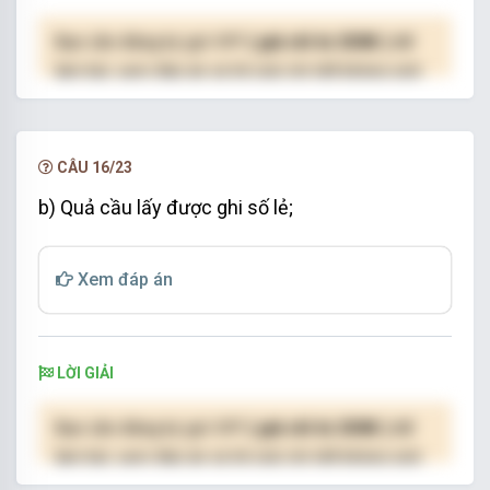
Bạn cần đăng ký gói VIP
( giá chỉ từ 250K )
để
làm bài, xem đáp án và lời giải chi tiết không giới
hạn.
NÂNG CẤP VIP
CÂU 16/23
b) Quả cầu lấy được ghi số lẻ;
Xem đáp án
LỜI GIẢI
Bạn cần đăng ký gói VIP
( giá chỉ từ 250K )
để
làm bài, xem đáp án và lời giải chi tiết không giới
hạn.