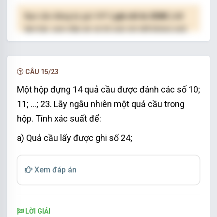
Bạn cần đăng ký gói VIP
( giá chỉ từ 250K )
để
làm bài, xem đáp án và lời giải chi tiết không giới
hạn.
NÂNG CẤP VIP
CÂU 15/23
Một hộp đựng 14 quả cầu được đánh các số 10;
11; …; 23. Lẫy ngẫu nhiên một quả cầu trong
hộp. Tính xác suất để:
a) Quả cầu lấy được ghi số 24;
Xem đáp án
LỜI GIẢI