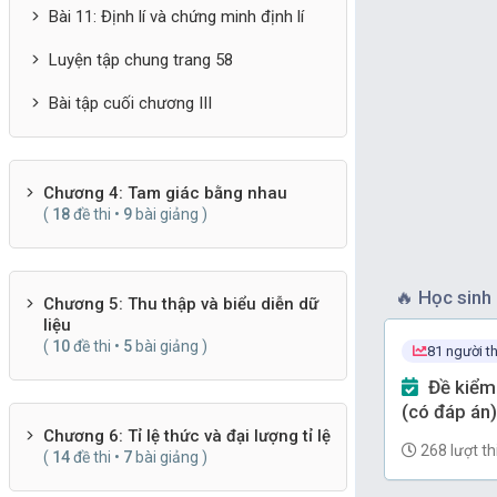
Bài 11: Định lí và chứng minh định lí
Luyện tập chung trang 58
Bài tập cuối chương III
Chương 4: Tam giác bằng nhau
(
18
đề thi •
9
bài giảng )
🔥
Học sinh 
Chương 5: Thu thập và biểu diễn dữ
liệu
(
10
đề thi •
5
bài giảng )
81 người th
Đề kiểm tra Toán 7 Chương 9
(có đáp án)
Chương 6: Tỉ lệ thức và đại lượng tỉ lệ
268 lượt th
(
14
đề thi •
7
bài giảng )