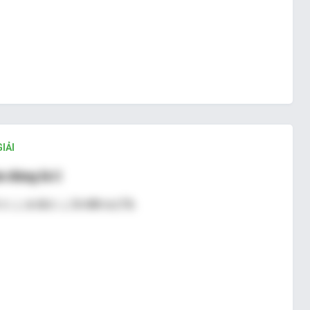
IẢI
n đúng là C
: c
⊥
a và c
⊥
b nên a // b.