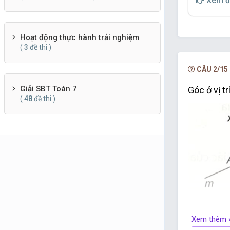
Xem đ
ˆ
y
'
N
M
^
'
B.
;
y
N
M
ˆ
x
M
t
^
Hoạt động thực hành trải nghiệm
C.
;
x
M
t
(
3
đề thi )
ˆ
N
M
x
'
^
'
D.
.
N
M
x
CÂU 2/15
Giải SBT Toán 7
Góc ở vị tr
(
48
đề thi )
Xem thêm 