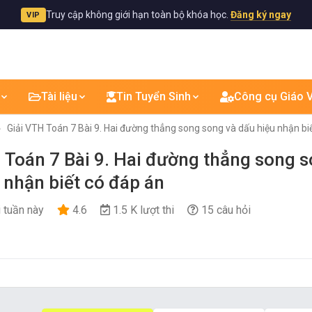
Truy cập không giới hạn toàn bộ khóa học.
Đăng ký ngay
VIP
Tài liệu
Tin Tuyển Sinh
Công cụ Giáo V
Giải VTH Toán 7 Bài 9. Hai đường thẳng song song và dấu hiệu nhận bi
 Toán 7 Bài 9. Hai đường thẳng song s
 nhận biết có đáp án
i tuần này
4.6
1.5 K lượt thi
15 câu hỏi