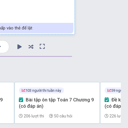
ấp vào thẻ để lật
103 người thi tuần này
59 người t
Bài tập ôn tập Toán 7 Chương 9
Đề kiểm tra Toán 7 Chương 7
(có đáp án)
(có đáp án)
206 lượt thi
50 câu hỏi
226 lượt th