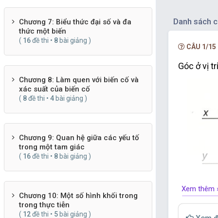
Danh sách c
Chương 7: Biểu thức đại số và đa
thức một biến
(
16
đề thi •
8
bài giảng )
CÂU 1/15
Góc ở vị tr
Chương 8: Làm quen với biến cố và
xác suất của biến cố
(
8
đề thi •
4
bài giảng )
Chương 9: Quan hệ giữa các yếu tố
trong một tam giác
(
16
đề thi •
8
bài giảng )
Xem thêm 
Chương 10: Một số hình khối trong
ˆ
y
N
t
'
^
trong thực tiễn
'
A.
;
y
N
t
(
12
đề thi •
5
bài giảng )