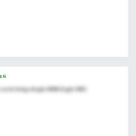
IẢI
 so le trong với góc MNB là góc NBC.