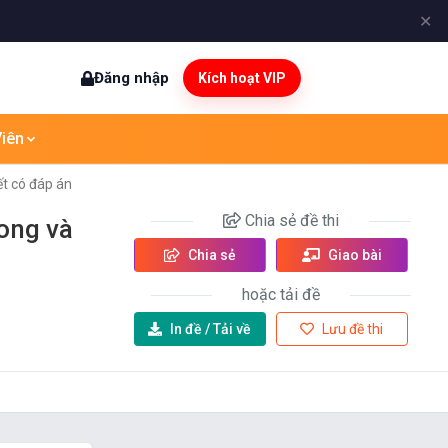
✕
Đăng nhập
Kích hoạt VIP
iên
ết có đáp án
Chia sẻ
đề thi
ong và
Chia sẻ
Giao bài
hoặc tải đề
In đề /
Tải về
Lưu đề thi