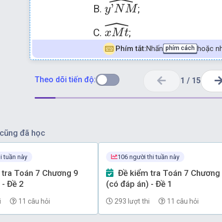
ˆ
'
B.
;
y
N
M
ˆ
x
M
t
^
C.
;
x
M
t
ˆ
N
M
x
'
^
Phím tắt:
Nhấn
hoặc nh
phím cách
'
D.
.
N
M
x
Theo dõi tiến độ:
1
/
15
cũng đã học
i tuần này
106 người thi tuần này
Đề kiểm tra Toán 7 Chương 9
 - Đề 2
(có đáp án) - Đề 1
i
11 câu hỏi
293 lượt thi
11 câu hỏi