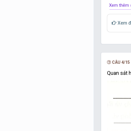
Xem thêm 
Xem đ
A. xx’
⊥
yy’
B. xx’// yy’;
C. xx’
⊥
tt’
CÂU 4/15
D. xx’ // tt’.
Quan sát 