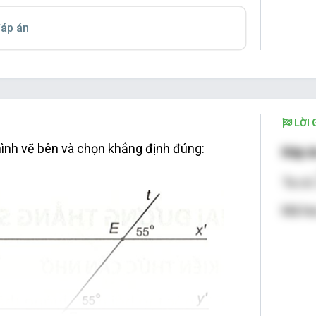
áp án
LỜI G
hình vẽ bên và chọn khẳng định đúng:
Đáp á
Ta có
Mà hai