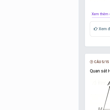
Xem thêm 
A. c // a;
B. c // b;
Xem đ
C. a // b;
D. a
⊥
b.
CÂU 5/15
Quan sát H