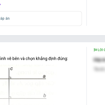
»
áp án
;
;
LỜI G
hình vẽ bên và chọn khẳng định đúng:
Đáp á
Ta có