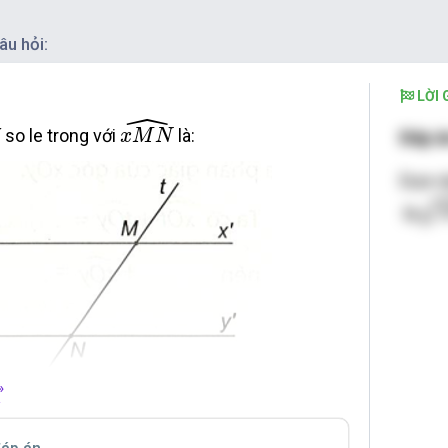
âu hỏi:
LỜI G
ˆ
x
M
N
^
í so le trong với
là:
Đáp á
x
M
N
Dựa và
y
'
'
là
y
»