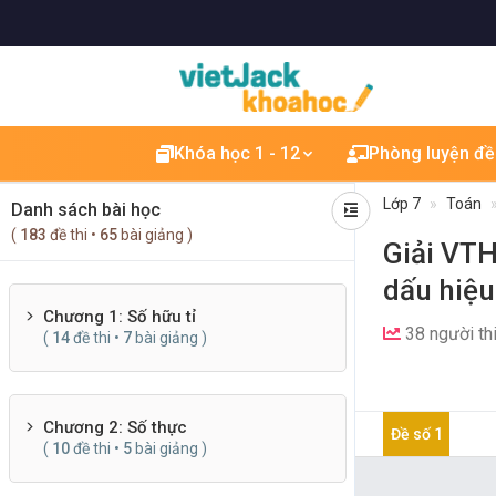
Khóa học 1 - 12
Phòng luyện đề
Lớp 7
Toán
Danh sách bài học
(
183
đề thi •
65
bài giảng )
Giải VTH
dấu hiệu
Chương 1: Số hữu tỉ
38 người th
(
14
đề thi •
7
bài giảng )
Chương 2: Số thực
Đề số 1
(
10
đề thi •
5
bài giảng )