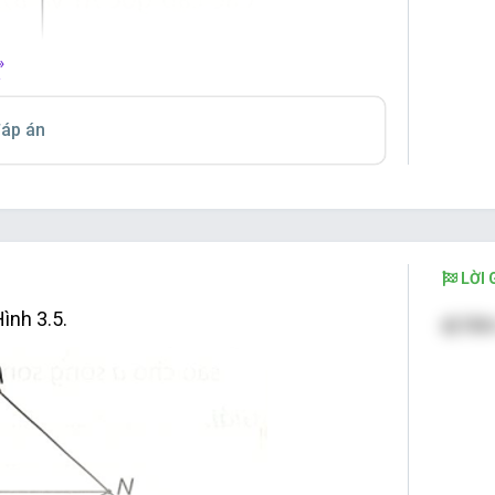
»
áp án
LỜI G
ình 3.5.
a) Góc