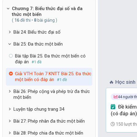
Chương 7: Biểu thức đại số và đa
thức một biến
(
16
đề thi •
8
bài giảng )
Bài 24: Biểu thức đại số
Bài 25: Đa thức một biến
Bài tập Bài 25. Đa thức một biến có
đáp án
#1 đề
Giải VTH Toán 7 KNTT Bài 25. Đa thức
một biến có đáp án
#1 đề
🔥
Học sinh 
Bài 26: Phép cộng và phép trừ đa thức
44 người th
một biến
Đề kiểm tra Toán 7 Chương 9
Luyện tập chung trang 34
(có đáp án)
Bài 27: Phép nhân đa thức một biến
150 lượt th
Bài 28: Phép chia đa thức một biến