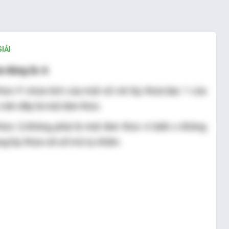
IẢI
n đúng là: A
thức P chứa tích của một số với lũy thừa bậc 1 của
 nên đây là một đơn thức.
thức Q không phải là một đơn thức vì biến x không
g lũy thừa với số mũ tự nhiên.