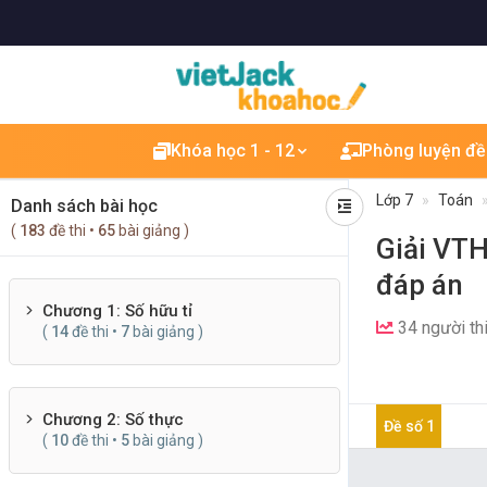
Khóa học 1 - 12
Phòng luyện đề
Lớp 7
Toán
Danh sách bài học
(
183
đề thi •
65
bài giảng )
Giải VTH
đáp án
Chương 1: Số hữu tỉ
34 người th
(
14
đề thi •
7
bài giảng )
Chương 2: Số thực
Đề số 1
(
10
đề thi •
5
bài giảng )