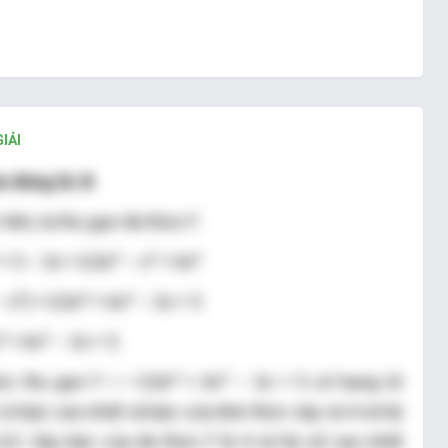
IẢI
n đúng là: B
tiên, ta thu gọn đa thức F:
4
5
3
+ 5 – 2x + 0,5x
– x
+ 6x
5
4
3
 x
) + 0,5x
+ 6x
– 2x + 5
4
3
+ 6x
– 2x + 5.
4
3
ức thu gọn F = = 0,5x
+ 6x
– 2x + 5 có hạng tử
ó bậc cao nhất và bậc của đơn thức này và 4 và hệ
 0,5. Vậy bậc của đa thức F là 4 và hệ số cao nhất