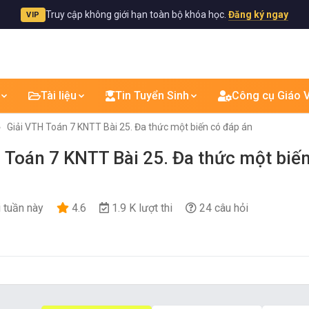
Truy cập không giới hạn toàn bộ khóa học.
Đăng ký ngay
VIP
Tài liệu
Tin Tuyển Sinh
Công cụ Giáo V
Giải VTH Toán 7 KNTT Bài 25. Đa thức một biến có đáp án
 Toán 7 KNTT Bài 25. Đa thức một biế
i tuần này
4.6
1.9 K lượt thi
24 câu hỏi