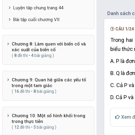
Luyện tâp chung trang 44
Danh sách c
Bài tập cuối chương VII
CÂU 1/24
Trong hai
Chương 8: Làm quen với biến cố và
biểu thức 
xác suất của biến cố
(
8
đề thi •
4
bài giảng )
A. P là đơ
B. Q là đơ
Chương 9: Quan hệ giữa các yếu tố
C. Cả P và
trong một tam giác
(
16
đề thi •
8
bài giảng )
D. Cả P và
Chương 10: Một số hình khối trong
Xem đ
trong thực tiễn
(
12
đề thi •
5
bài giảng )