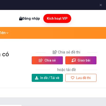
✕
Đăng nhập
Kích hoạt VIP
iên
Chia sẻ
đề thi
n có
Chia sẻ
Giao bài
hoặc tải đề
In đề /
Tải về
Lưu đề thi