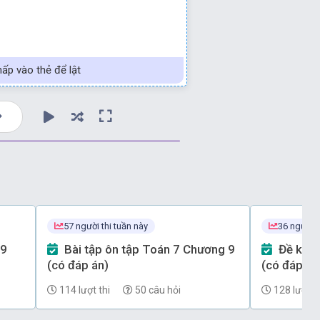
ấp vào thẻ để lật
57 người thi tuần này
36 người t
Bài tập ôn tập Toán 7 Chương 9
Đề kiểm tra Toán 7 Chương 7
(có đáp án)
(có đáp án)
114 lượt thi
50 câu hỏi
128 lượt th