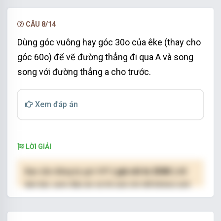
NÂNG CẤP VIP
CÂU 8/14
Dùng góc vuông hay góc 30o của êke (thay cho
góc 60o) để vẽ đường thẳng đi qua A và song
song với đường thẳng a cho trước.
Xem đáp án
LỜI GIẢI
Bạn cần đăng ký gói VIP
( giá chỉ từ 250K )
để
làm bài, xem đáp án và lời giải chi tiết không giới
hạn.
NÂNG CẤP VIP