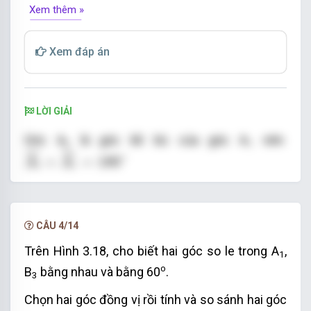
Xem thêm »
Xem đáp án
LỜI GIẢI
Góc A
là góc kề bù của góc A
nên
2
1
A
2
^
+
A
1
^
=
180
°
ˆ
ˆ
+
=
180
°
A
A
2
1
A
2
^
+
60
°
=
180
°
ˆ
+
60
°
=
180
°
Hay
A
2
A
2
^
=
180
°
−
60
°
=
120
°
.
ˆ
=
180
°
−
60
°
=
120
°
.
Do đó
A
2
CÂU 4/14
Góc B
là góc kề bù của góc B
nên
Trên Hình 3.18, cho biết hai góc so le trong A
,
4
3
1
B
4
^
+
B
3
^
=
180
°
ˆ
ˆ
o
+
=
180
°
B
bằng nhau và bằng 60
.
B
B
4
3
3
B
4
^
+
60
°
=
180
°
ˆ
Chọn hai góc đồng vị rồi tính và so sánh hai góc
+
60
°
=
180
°
Hay
B
4