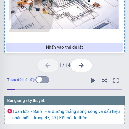
Nhấn vào thẻ để lật
1
/
14
Theo dõi tiến độ:
Bài giảng / Lý thuyết:
Toán lớp 7 Bài 9: Hai đường thẳng song song và dấu hiệu
song với nhau.
nhận biết - trang 47, 49 | Kết nối tri thức
vuông góc với một thanh dọc thì các thanh ngang song