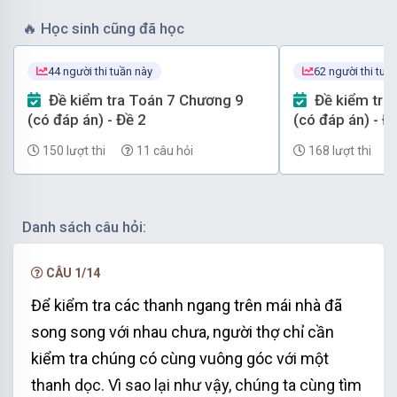
vuông góc với một thanh dọc vì các thanh ngang cùng
với nhau chưa, người thợ chỉ cần kiểm tra chúng có cùng
🔥
Học sinh cũng đã học
Để kiểm tra các thanh ngang trên mái nhà đã song song
44 người thi tuần này
62 người thi tuầ
Đề kiểm tra Toán 7 Chương 9
Đề kiểm tra Toán 7 Chương 9
(có đáp án) - Đề 2
(có đáp án) - Đ
150 lượt thi
11 câu hỏi
168 lượt thi
Danh sách câu hỏi:
CÂU 1/14
Để kiểm tra các thanh ngang trên mái nhà đã
song song với nhau chưa, người thợ chỉ cần
kiểm tra chúng có cùng vuông góc với một
thanh dọc. Vì sao lại như vậy, chúng ta cùng tìm