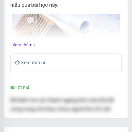
hiểu qua bài học này.
Xem thêm »
Xem đáp án
LỜI GIẢI
Để kiểm tra các thanh ngang trên mái nhà đã
song song với nhau chưa, người thợ chỉ cần
kiểm tra chúng có cùng vuông góc với một
thanh dọc vì các thanh ngang cùng vuông góc