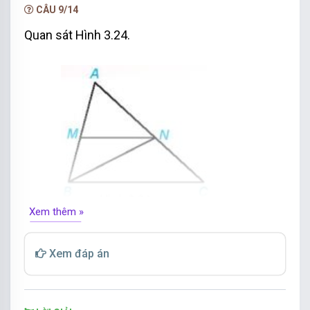
CÂU 9/14
Quan sát Hình 3.24.
Xem thêm »
a) Tìm một góc ở vị trí so le trong với góc MNB.
Xem đáp án
b) Tìm một góc ở vị trí đồng vị với góc ACB.
c) Kể tên một cặp góc trong cùng phía.