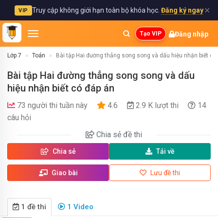
✕
Truy cập không giới hạn toàn bộ khóa học.
Đăng ký ngay
VIP
Đăng nhập
Tạo VIP
Lớp 7
Toán
Bài tập Hai đường thẳng song song và dấu hiệu nhận biết có
Bài tập Hai đường thẳng song song và dấu
hiệu nhận biết có đáp án
73 người thi tuần này
4.6
2.9 K lượt thi
14
câu hỏi
Chia sẻ
đề thi
Chia sẻ
Tải về
Giao bài
Lưu đề thi
1 đề thi
1 Video