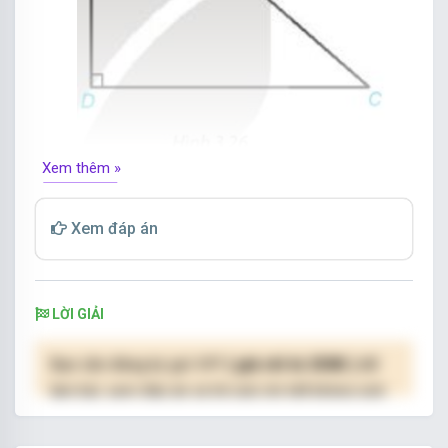
Xem thêm »
Xem đáp án
LỜI GIẢI
Bạn cần đăng ký gói VIP
( giá chỉ từ 250K )
để
làm bài, xem đáp án và lời giải chi tiết không giới
hạn.