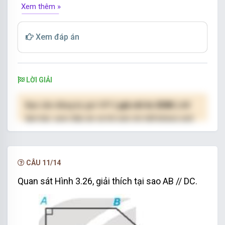
Xem thêm »
Xem đáp án
LỜI GIẢI
Bạn cần đăng ký gói VIP
( giá chỉ từ 250K )
để
làm bài, xem đáp án và lời giải chi tiết không giới
hạn.
NÂNG CẤP VIP
CÂU 11/14
Quan sát Hình 3.26, giải thích tại sao AB // DC.