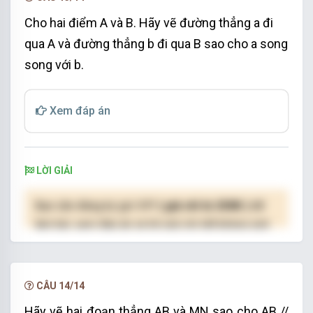
Cho hai điểm A và B. Hãy vẽ đường thẳng a đi
qua A và đường thẳng b đi qua B sao cho a song
song với b.
Xem đáp án
LỜI GIẢI
Bạn cần đăng ký gói VIP
( giá chỉ từ 250K )
để
làm bài, xem đáp án và lời giải chi tiết không giới
hạn.
NÂNG CẤP VIP
CÂU 14/14
Hãy vẽ hai đoạn thẳng AB và MN sao cho AB //