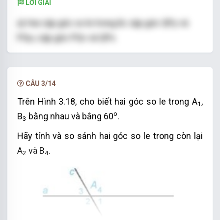
LỜI GIẢI
a) Hai cặp góc so le trong là: cặp góc QPy và
PQu; cặp góc PQv và QPx.
b) Bốn cặp góc đồng vị là: cặp góc yPm và vQP;
cặp góc yPQ – vQn;
CÂU 3/14
cặp góc nQu và QPx, cặp góc PQu và mPx.
Trên Hình 3.18, cho biết hai góc so le trong A
,
1
o
B
bằng nhau và bằng 60
.
3
Hãy tính và so sánh hai góc so le trong còn lại
A
và B
.
2
4