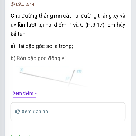
với một thanh dọc thì các thanh ngang song
CÂU 2/14
song với nhau.
Cho đường thẳng mn cắt hai đường thẳng xy và
uv lần lượt tại hai điểm P và Q (H.3.17). Em hãy
kể tên:
a) Hai cặp góc so le trong;
b) Bốn cặp góc đồng vị.
Xem thêm »
Xem đáp án