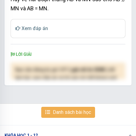
MN và AB = MN.
Xem đáp án
LỜI GIẢI
Bạn cần đăng ký gói VIP
( giá chỉ từ 250K )
để
làm bài, xem đáp án và lời giải chi tiết không giới
hạn.
NÂNG CẤP VIP
Danh sách bài học
KHÓA HỌC 1 - 12