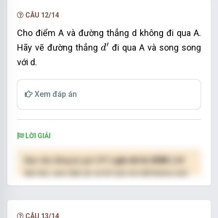
NÂNG CẤP VIP
CÂU 12/14
Cho điểm A và đường thẳng d không đi qua A.
d
'
′
Hãy vẽ đường thẳng
đi qua A và song song
d
với d.
Xem đáp án
LỜI GIẢI
Bạn cần đăng ký gói VIP
( giá chỉ từ 250K )
để
làm bài, xem đáp án và lời giải chi tiết không giới
hạn.
NÂNG CẤP VIP
CÂU 13/14