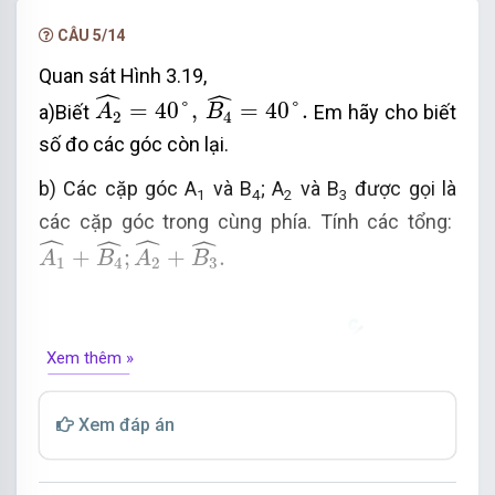
A
4
^
+
60
°
=
180
°
ˆ
+
60
°
=
180
°
Hay
A
4
CÂU 5/14
A
4
^
=
180
°
−
60
°
=
120
°
.
ˆ
=
180
°
−
60
°
=
120
°
.
Do đó
Quan sát Hình 3.19,
A
4
A
2
^
=
40
°
,
B
4
^
=
40
°
.
ˆ
ˆ
=
40
°
,
=
40
°
.
a)Biết
Em hãy cho biết
A
B
Góc B
là góc kề bù của góc B
nên
2
4
4
3
B
4
^
+
B
3
^
=
180
°
ˆ
ˆ
số đo các góc còn lại.
+
=
180
°
B
B
4
3
B
4
^
+
60
°
=
180
°
ˆ
b) Các cặp góc A
và B
; A
và B
được gọi là
+
60
°
=
180
°
1
4
2
3
Hay
B
4
các cặp góc trong cùng phía. Tính các tổng:
B
4
^
=
180
°
−
60
°
=
120
°
.
ˆ
A
1
^
+
B
4
^
;
A
2
^
+
B
3
^
.
ˆ
ˆ
ˆ
ˆ
=
180
°
−
60
°
=
120
°
.
Do đó
B
4
+
;
+
.
A
B
A
B
1
4
2
3
Vậy góc A
bằng góc B
.
4
4
Xem thêm »
Xem đáp án