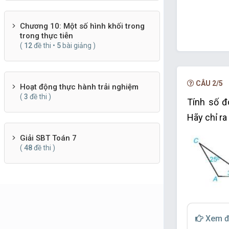
Chương 10: Một số hình khối trong
trong thực tiễn
(
12
đề thi •
5
bài giảng )
CÂU 2/5
Hoạt động thực hành trải nghiệm
(
3
đề thi )
Tính số đ
Hãy chỉ ra
Giải SBT Toán 7
(
48
đề thi )
Xem đ