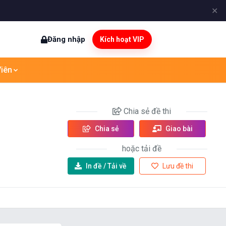
✕
Đăng nhập
Kích hoạt VIP
iên
Chia sẻ
đề thi
Chia sẻ
Giao bài
hoặc tải đề
In đề /
Tải về
Lưu đề thi