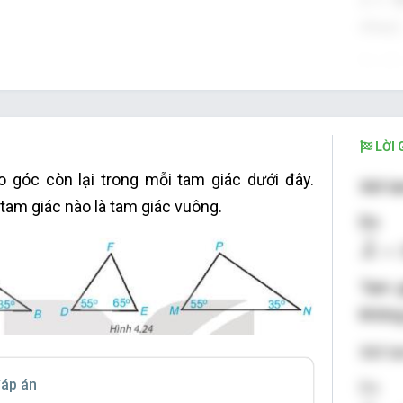
z
nhau)
Do đ
x
Vậy
x
LỜI G
o góc còn lại trong mỗi tam giác dưới đây.
Xét t
 tam giác nào là tam giác vuông.
A
^
=
1
ˆ
=
A
Tam g
không
Xét t
áp án
F
^
=
1