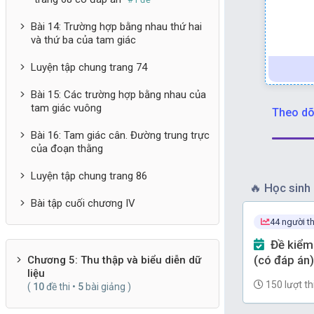
(tron
Bài 14: Trường hợp bằng nhau thứ hai
và thứ ba của tam giác
Xét 
Luyện tập chung trang 74
Bài 15: Các trường hợp bằng nhau của
tam giác vuông
Theo dõi
Bài 16: Tam giác cân. Đường trung trực
của đoạn thằng
Luyện tập chung trang 86
🔥
Học sinh 
Bài tập cuối chương IV
44 người th
Đề kiểm tra Toán 7 Chương 9
(có đáp án)
Chương 5: Thu thập và biểu diễn dữ
liệu
150 lượt th
(
10
đề thi •
5
bài giảng )