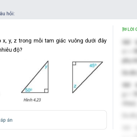
âu hỏi:
LỜI G
 x, y, z trong mỗi tam giác vuông dưới đây
Xét 
x
+
60
nhiêu độ?
+
x
phụ n
Do đ
Xét 
y
+
50
+
5
y
nhau)
Do đ
áp án
Xét 
z
+
45
+
4