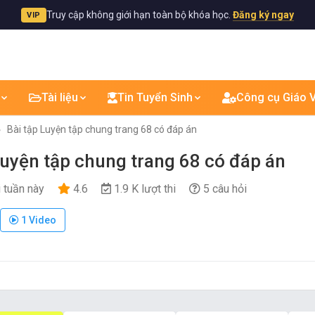
Truy cập không giới hạn toàn bộ khóa học.
Đăng ký ngay
VIP
Tài liệu
Tin Tuyển Sinh
Công cụ Giáo V
Bài tập Luyện tập chung trang 68 có đáp án
Luyện tập chung trang 68 có đáp án
i tuần này
4.6
1.9 K lượt thi
5 câu hỏi
1 Video