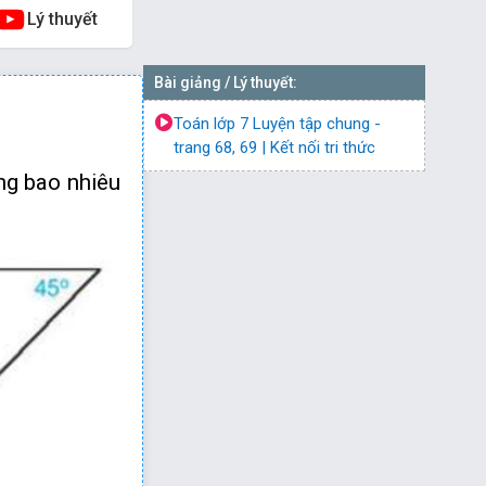
Lý thuyết
Bài giảng / Lý thuyết:
u tiếp
Toán lớp 7 Luyện tập chung -
trang 68, 69 | Kết nối tri thức
ng bao nhiêu
=
90
°
(trong
0
°
=
90
°
(trong
0
°