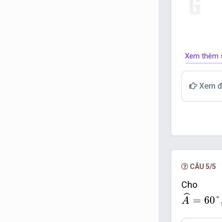
Xem thêm 
Xem đ
CÂU 5/5
Ch
A
^
=
60
°
,
ˆ
=
60
°
A