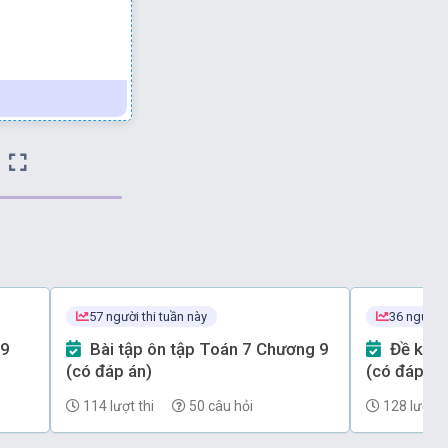
+
60
°
=
90
°
60
°
=
90
°
57 người thi tuần này
36 người t
Bài tập ôn tập Toán 7 Chương 9
Đề kiểm tra Toán 7 Chương 7
(có đáp án)
(có đáp án)
114 lượt thi
50 câu hỏi
128 lượt th