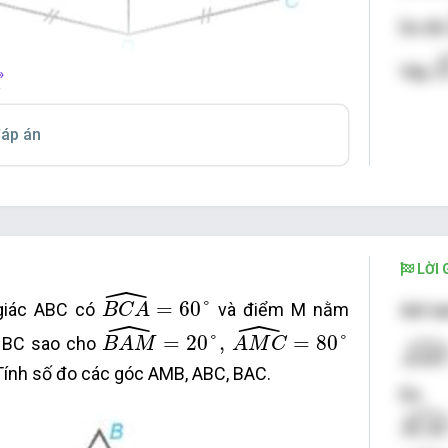
Do đ
D
Vậy
»
áp án
LỜI G
ˆ
B
C
A
^
=
60
°
=
60
°
giác ABC có
và điểm M nằm
Xét t
B
C
A
ˆ
ˆ
B
A
M
^
=
20
°
,
A
M
C
^
=
80
°
ˆ
A
M
C
=
20
°
,
=
80
°
h BC sao cho
B
A
M
A
M
C
A
M
 Tính số đo các góc AMB, ABC, BAC.
ˆ
M
A
C
M
A