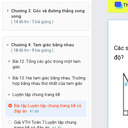
Th
Chương 3: Góc và đường thẳng song
song
(
14
đề thi •
7
bài giảng )
Chương 4: Tam giác bằng nhau
Vậy
Các s
(
18
đề thi •
9
bài giảng )
độ?
Do đ
Bài 12: Tổng các góc trong một tam
giác
tam g
Bài 13: Hai tam giác bằng nhau. Trường
Xét t
hợp bằng nhau thứ nhất của tam giác
Do đ
Luyện tập chung trang 68
tam g
Bài tập Luyện tập chung trang 68 có
đáp án
#1 đề
Xét t
Giải VTH Toán 7 Luyện tập chung
Do đ
trang 68 có đáp án
#1 đề