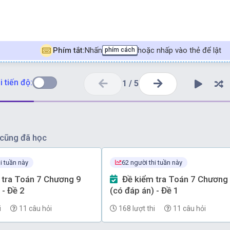
x
=
90
°
−
60
°
=
30
°
.
g tam giác vuông, hai góc nhọn phụ nhau).
tam giác vuông trong hình đầu tiên ta có:
x
x
+
Phím tắt:
Nhấn
hoặc nhấp vào thẻ để lật
phím cách
 tiến độ:
1
/
5
cũng đã học
i tuần này
62 người thi tuần này
Đề kiểm tra Toán 7 Chương 9
 - Đề 2
(có đáp án) - Đề 1
i
11 câu hỏi
168 lượt thi
11 câu hỏi