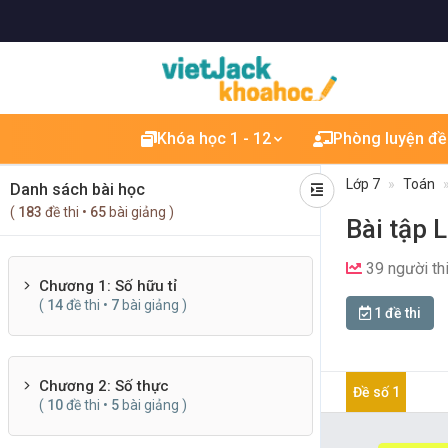
Khóa học 1 - 12
Phòng luyện đề
Lớp 7
Toán
Danh sách bài học
(
183
đề thi •
65
bài giảng )
Bài tập 
39 người th
Chương 1: Số hữu tỉ
(
14
đề thi •
7
bài giảng )
1 đề thi
Chương 2: Số thực
Đề số 1
(
10
đề thi •
5
bài giảng )