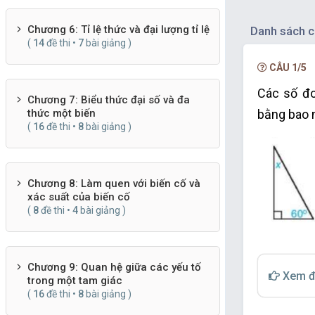
Chương 6: Tỉ lệ thức và đại lượng tỉ lệ
Danh sách c
(
14
đề thi •
7
bài giảng )
CÂU 1/5
Các số đo
Chương 7: Biểu thức đại số và đa
bằng bao 
thức một biến
(
16
đề thi •
8
bài giảng )
Chương 8: Làm quen với biến cố và
xác suất của biến cố
(
8
đề thi •
4
bài giảng )
Chương 9: Quan hệ giữa các yếu tố
Xem đ
trong một tam giác
(
16
đề thi •
8
bài giảng )