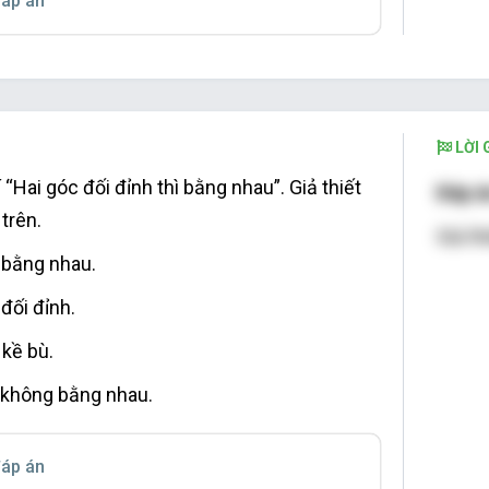
áp án
t đường thẳng vuông góc với một trong hai
ng song song thì nó cũng song song với
ng kia.
LỜI G
í “Hai góc đối đỉnh thì bằng nhau”. Giả thiết
Đáp á
 trên.
Giả th
 bằng nhau.
 đối đỉnh.
 kề bù.
c không bằng nhau.
áp án