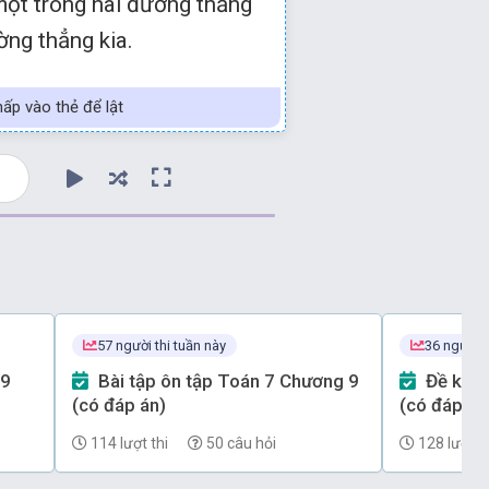
ột trong hai đường thẳng
ng thẳng kia.
ấp vào thẻ để lật
57 người thi tuần này
36 người t
Bài tập ôn tập Toán 7 Chương 9
Đề kiểm tra Toán 7 Chương 7
(có đáp án)
(có đáp án)
114 lượt thi
50 câu hỏi
128 lượt th