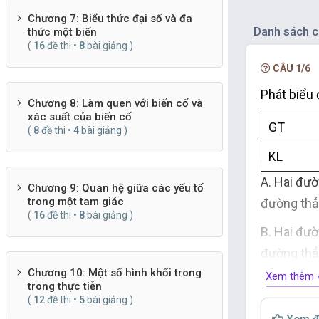
Chương 7: Biểu thức đại số và đa
Danh sách c
thức một biến
(
16
đề thi •
8
bài giảng )
CÂU 1/6
Phát biểu đ
Chương 8: Làm quen với biến cố và
xác suất của biến cố
GT
(
8
đề thi •
4
bài giảng )
KL
A. Hai đư
Chương 9: Quan hệ giữa các yếu tố
trong một tam giác
đường thẳ
(
16
đề thi •
8
bài giảng )
B. Hai đư
đường thẳ
Chương 10: Một số hình khối trong
Xem thêm 
C. Nếu mộ
trong thực tiễn
(
12
đề thi •
5
bài giảng )
thẳng son