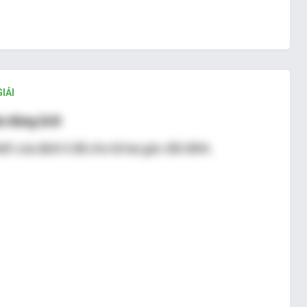
IẢI
n đúng là B
iết của định lí đã cho là hai góc đối đỉnh.