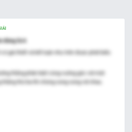
IẢI
n đúng là A
í có giả thiết và kết luận như trên được phát biểu
ường thẳng phân biệt cùng vuông góc với một
 thẳng thứ ba thì chúng song song với nhau.