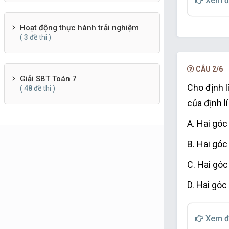
Xem đ
thẳng kia.
D. Nếu mộ
Hoạt động thực hành trải nghiệm
(
3
đề thi )
đường thẳ
đường thẳ
CÂU 2/6
Giải SBT Toán 7
Cho định l
(
48
đề thi )
của định lí
A. Hai góc
B. Hai góc
C. Hai góc
D. Hai gó
Xem đ