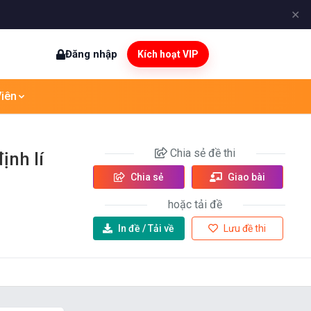
✕
Đăng nhập
Kích hoạt VIP
iên
Chia sẻ
đề thi
ịnh lí
Chia sẻ
Giao bài
hoặc tải đề
In đề /
Tải về
Lưu đề thi