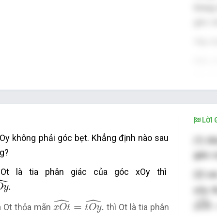
trùng 
góc vớ
Vậy d 
Nếu d 
đều l
thẳng 
cắt ha
bằng 
LỜI G
vuông.
Oy không phải góc bẹt. Khẳng định nào sau
(1) đ
ng?
giác c
Ot là tia phân giác của góc xOy thì
(2) sa
ˆ
y
^
.
.
O
y
xOy t
ˆ
x
O
t
^
ˆ
ˆ
x
O
t
^
=
t
O
y
^
.
=
.
ia Ot thỏa mãn
thì Ot là tia phân
x
O
t
x
O
t
t
O
y