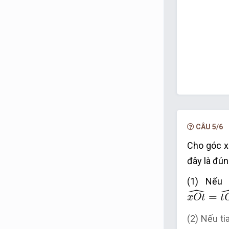
CÂU 5/6
Cho góc x
đây là đú
(1) Nếu 
ˆ
x
O
t
^
=
t
O
=
x
O
t
t
(2) Nếu t