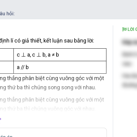
âu hỏi:
LỜI G
ịnh lí có giả thiết, kết luận sau bằng lời:
Đáp á
Định l
c
⊥
a, c
⊥
b, a ≠ b
sau:
a // b
Hai đ
ờng thẳng phân biệt cùng vuông góc với một
đường
ng thứ ba thì chúng song song với nhau.
ờng thẳng phân biệt cùng vuông góc với một
ng thứ ba thì chúng vuông góc với nhau.
»
t đường thẳng vuông góc với hai đường
g song thì nó cùng vuông góc với đường