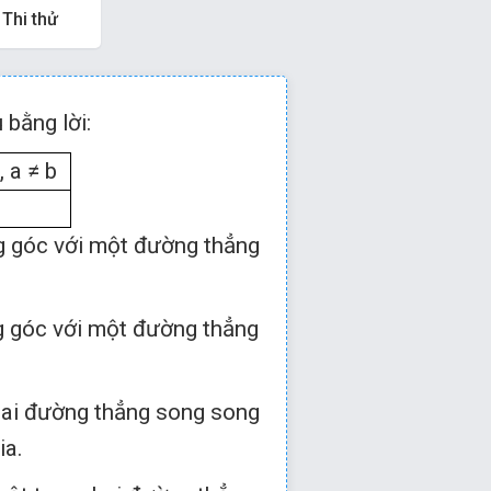
Thi thử
 hoặc
để qua câu tiếp
 bằng lời:
, a ≠ b
g góc với một đường thẳng
g góc với một đường thẳng
óc với một đường thẳng
được phát biểu sau:
hai đường thẳng song song
ia.