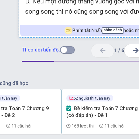
D. Nếu một đường thẳng vuông góc với m
song song thì nó cũng song song với đườ
Phím tắt:
Nhấn
hoặc nh
phím cách
Theo dõi tiến độ:
1
/
6
cũng đã học
i tuần này
62 người thi tuần này
Đề kiểm tra Toán 7 Chương 9
 - Đề 2
(có đáp án) - Đề 1
i
11 câu hỏi
168 lượt thi
11 câu hỏi