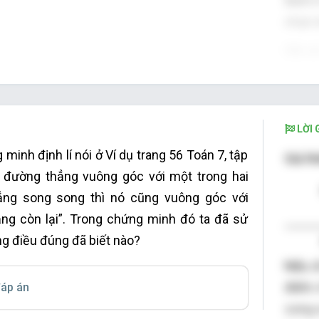
Định l
nhận 
Giả s
x’y’
Ta có
LỜI G
zz’
⊥
minh định lí nói ở Ví dụ trang 56 Toán 7, tập
Giả th
Suy r
 đường thẳng vuông góc với một trong hai
Hai gó
ẳng song song thì nó cũng vuông góc với
ng còn lại”. Trong chứng minh đó ta đã sử
g điều đúng đã biết nào?
Nếu d 
điểm 
áp án
song s