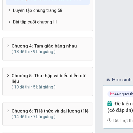
Luyện tập chung trang 58
Bài tập cuối chương III
Chương 4: Tam giác bằng nhau
(
18
đề thi •
9
bài giảng )
Chương 5: Thu thập và biểu diễn dữ
🔥
Học sinh 
liệu
(
10
đề thi •
5
bài giảng )
44 người th
Đề kiểm tra Toán 7 Chương 9
(có đáp án)
Chương 6: Tỉ lệ thức và đại lượng tỉ lệ
(
14
đề thi •
7
bài giảng )
150 lượt th