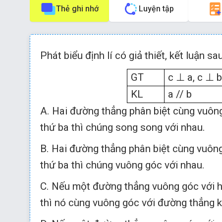
Thẻ ghi nhớ
Luyện tập
Phím tắt:
Nhấn phím
để về câu trước
Phát biểu định lí có giả thiết, kết luận sau
GT
c
⊥
a, c
⊥
b
KL
a // b
A. Hai đường thẳng phân biệt cùng vuôn
thứ ba thì chúng song song với nhau.
thứ ba thì chúng song song với nhau.
B. Hai đường thẳng phân biệt cùng vuôn
Hai đường thẳng phân biệt cùng vuông g
thứ ba thì chúng vuông góc với nhau.
Định lí có giả thiết và kết luận như trên 
C. Nếu một đường thẳng vuông góc với 
Đáp án đúng là A
thì nó cùng vuông góc với đường thẳng k