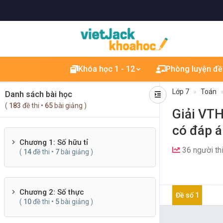
Khóa học 1 - 12
Phòng luyện đề
Lớp 7
Toán
Danh sách bài học
(
183
đề thi •
65
bài giảng )
Giải VTH
có đáp 
Chương 1: Số hữu tỉ
36 người th
(
14
đề thi •
7
bài giảng )
Chương 2: Số thực
Đề số 1
(
10
đề thi •
5
bài giảng )