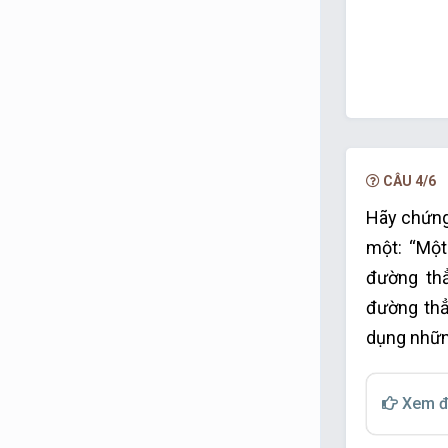
CÂU 4/6
Hãy chứng 
một: “Một
đường th
đường thẳ
dụng nhữn
Xem đ