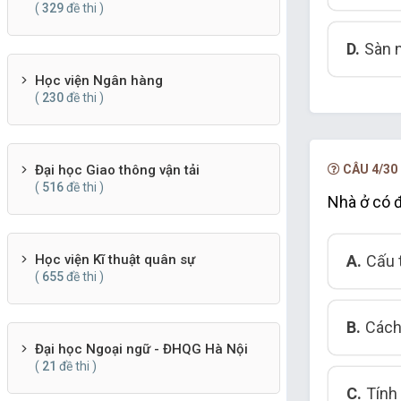
(
329
đề thi )
D.
Sàn 
Học viện Ngân hàng
(
230
đề thi )
CÂU 4/30
Đại học Giao thông vận tải
(
516
đề thi )
Nhà ở có 
A.
Cấu 
Học viện Kĩ thuật quân sự
(
655
đề thi )
B.
Cách 
Đại học Ngoại ngữ - ĐHQG Hà Nội
(
21
đề thi )
C.
Tính