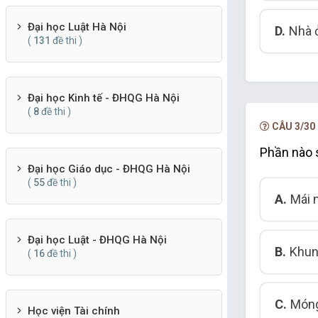
Đại học Luật Hà Nội
D.
Nhà 
(
131
đề thi )
Đại học Kinh tế - ĐHQG Hà Nội
(
8
đề thi )
CÂU 3/30
Phần nào s
Đại học Giáo dục - ĐHQG Hà Nội
(
55
đề thi )
A.
Mái 
Đại học Luật - ĐHQG Hà Nội
B.
Khun
(
16
đề thi )
C.
Móng
Học viện Tài chính