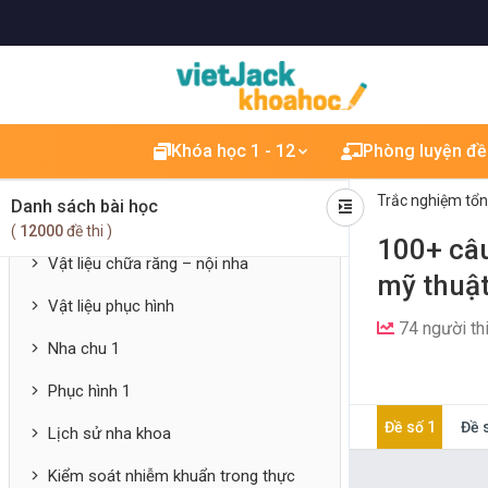
Y học Gia đình
Giải phẫu răng
Mô phôi răng miệng
Dụng cụ và Thiết bị nha khoa
Khóa học 1 - 12
Phòng luyện đề
Khớp cắn học
Trắc nghiệm tổ
Danh sách bài học
Sinh lý răng miệng
(
12000
đề thi )
100+ câu
Vật liệu chữa răng – nội nha
mỹ thuật
Vật liệu phục hình
74 người th
Nha chu 1
Phục hình 1
Đề số 1
Đề 
Lịch sử nha khoa
Kiểm soát nhiễm khuẩn trong thực