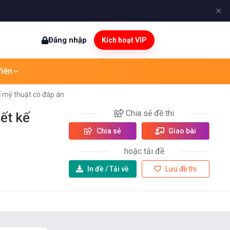
✕
Đăng nhập
Kích hoạt VIP
iên
ế mỹ thuật có đáp án
Chia sẻ
đề thi
ết kế
Chia sẻ
Giao bài
hoặc tải đề
In đề /
Tải về
Lưu đề thi