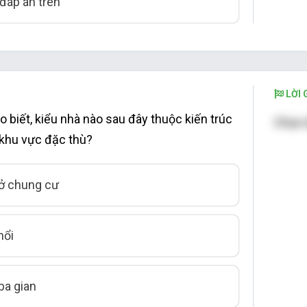
đáp án trên
LỜI G
 biết, kiểu nhà nào sau đây thuộc kiến trúc
Chọn 
 khu vực đặc thù?
ở chung cư
nổi
ba gian