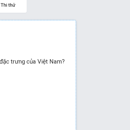
Thi thử
 hoặc
để qua câu tiếp
ở đặc trưng của Việt Nam?
D