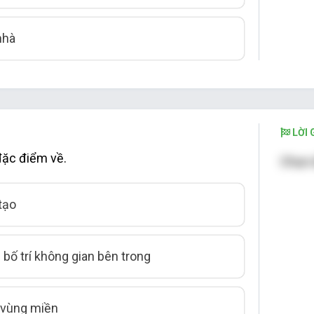
nhà
LỜI G
đặc điểm về.
Chọn 
tạo
bố trí không gian bên trong
 vùng miền