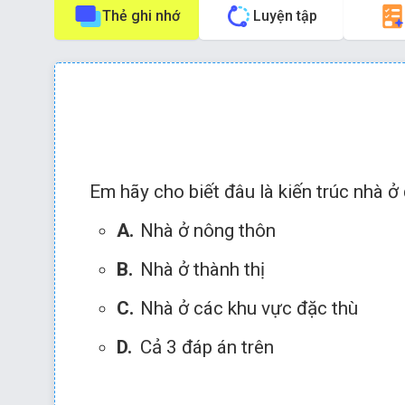
Thẻ ghi nhớ
Luyện tập
Phím tắt:
Nhấn phím
để về câu trước
Em hãy cho biết đâu là kiến trúc nhà 
A.
Nhà ở nông thôn
B.
Nhà ở thành thị
Chọn đáp án 
C.
Nhà ở các khu vực đặc thù
D.
Cả 3 đáp án trên