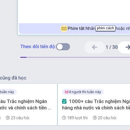
Phím tắt:
Nhấn
hoặc nh
phím cách
Theo dõi tiến độ:
1
/
30
cũng đã học
 tuần này
4 người thi tuần này
1000+ câu Trắc nghiệm Ngân
ớc và chính sách tiền tệ
hàng nhà nước và chính sách ti
 - Phần 69
(có đáp án) - Phần 68
i
23 câu hỏi
189 lượt thi
20 câu hỏi