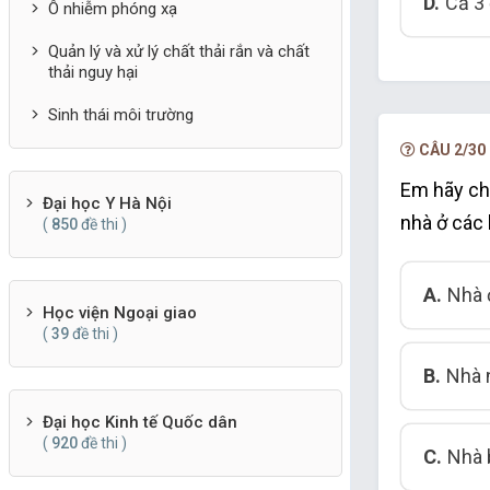
D.
Cả 3 
Ô nhiễm phóng xạ
Quản lý và xử lý chất thải rắn và chất
thải nguy hại
Sinh thái môi trường
CÂU 2/30
Em hãy cho
Đại học Y Hà Nội
nhà ở các
(
850
đề thi )
A.
Nhà 
Học viện Ngoại giao
(
39
đề thi )
B.
Nhà 
Đại học Kinh tế Quốc dân
(
920
đề thi )
C.
Nhà 