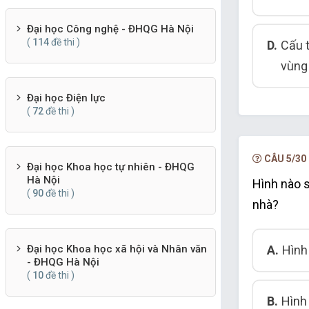
Đại học Công nghệ - ĐHQG Hà Nội
(
114
đề thi )
D.
Cấu t
vùng
Đại học Điện lực
(
72
đề thi )
CÂU 5/30
Đại học Khoa học tự nhiên - ĐHQG
Hà Nội
Hình nào 
(
90
đề thi )
nhà?
A.
Hình
Đại học Khoa học xã hội và Nhân văn
- ĐHQG Hà Nội
(
10
đề thi )
B.
Hình