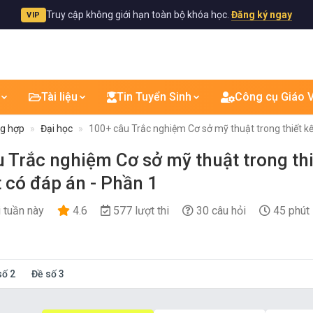
Truy cập không giới hạn toàn bộ khóa học.
Đăng ký ngay
VIP
Tài liệu
Tin Tuyển Sinh
Công cụ Giáo V
ng hợp
Đại học
100+ câu Trắc nghiệm Cơ sở mỹ thuật trong thiết k
 Trắc nghiệm Cơ sở mỹ thuật trong thi
 có đáp án - Phần 1
i tuần này
4.6
577 lượt thi
30 câu hỏi
45 phút
số 2
Đề số 3