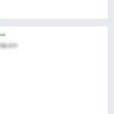
IẢI
đáp án B