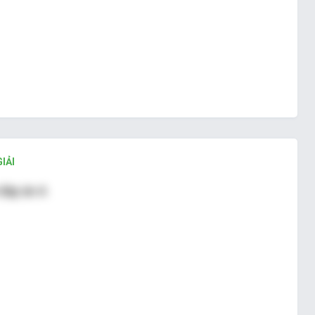
IẢI
đáp án A