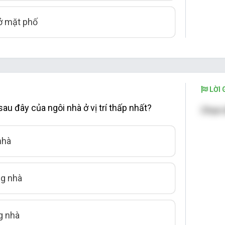
ở mặt phố
LỜI G
au đây của ngôi nhà ở vị trí thấp nhất?
Chọn 
nhà
g nhà
 nhà