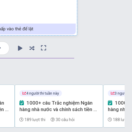
ấp vào thẻ để lật
4 người thi tuần này
3 người th
1000+ câu Trắc nghiệm Ngân
1000+ câu Trắc nghiệm Ngân
ền tệ
hàng nhà nước và chính sách tiền tệ
hàng nhà n
(có đáp án) - Phần 67
(có đáp án
189 lượt thi
30 câu hỏi
188 lượt th