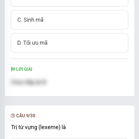
C. Sinh mã
D. Tối ưu mã
LỜI GIẢI
Chọn đáp án B
CÂU 9/30
Trị từ vựng (lexeme) là