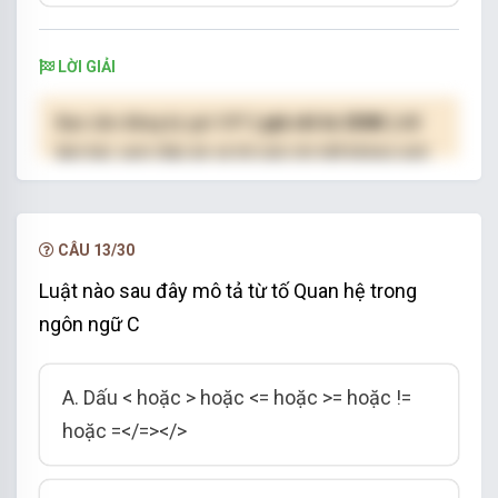
LỜI GIẢI
Bạn cần đăng ký gói VIP
( giá chỉ từ 250K )
để
làm bài, xem đáp án và lời giải chi tiết không giới
hạn.
NÂNG CẤP VIP
CÂU 13/30
Luật nào sau đây mô tả từ tố Quan hệ trong
ngôn ngữ C
A. Dấu < hoặc > hoặc <= hoặc >= hoặc !=
hoặc =</=></>