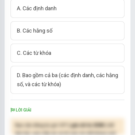
A. Các định danh
B. Các hằng số
C. Các từ khóa
D. Bao gồm cả ba (các định danh, các hằng
số, và các từ khóa)
LỜI GIẢI
Bạn cần đăng ký gói VIP
( giá chỉ từ 250K )
để
làm bài, xem đáp án và lời giải chi tiết không giới