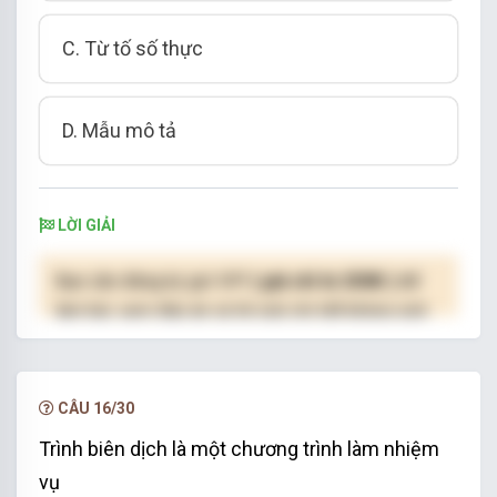
C. Từ tố số thực
D. Mẫu mô tả
LỜI GIẢI
Bạn cần đăng ký gói VIP
( giá chỉ từ 250K )
để
làm bài, xem đáp án và lời giải chi tiết không giới
hạn.
NÂNG CẤP VIP
CÂU 16/30
Trình biên dịch là một chương trình làm nhiệm
vụ