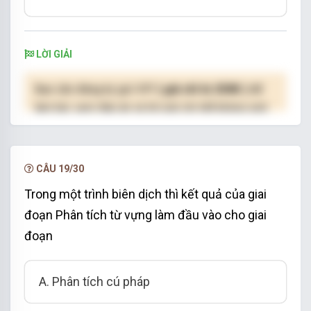
LỜI GIẢI
Bạn cần đăng ký gói VIP
( giá chỉ từ 250K )
để
làm bài, xem đáp án và lời giải chi tiết không giới
hạn.
NÂNG CẤP VIP
CÂU 19/30
Trong một trình biên dịch thì kết quả của giai
đoạn Phân tích từ vựng làm đầu vào cho giai
đoạn
A. Phân tích cú pháp