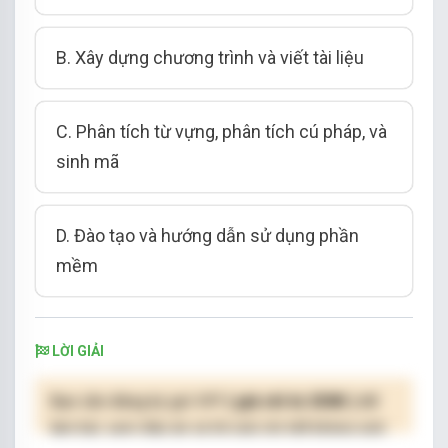
B. Xây dựng chương trình và viết tài liệu
C. Phân tích từ vựng, phân tích cú pháp, và
sinh mã
D. Đào tạo và hướng dẫn sử dụng phần
mềm
LỜI GIẢI
Bạn cần đăng ký gói VIP
( giá chỉ từ 250K )
để
làm bài, xem đáp án và lời giải chi tiết không giới