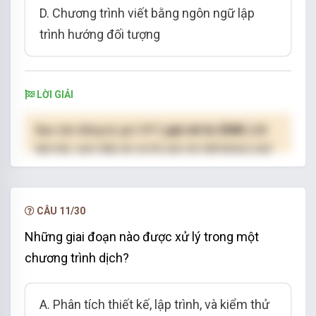
D. Chương trình viết bằng ngôn ngữ lập
trình hướng đối tượng
LỜI GIẢI
Bạn cần đăng ký gói VIP
( giá chỉ từ 250K )
để
làm bài, xem đáp án và lời giải chi tiết không giới
hạn.
NÂNG CẤP VIP
CÂU 11/30
Những giai đoạn nào được xử lý trong một
chương trình dịch?
A. Phân tích thiết kế, lập trình, và kiểm thử