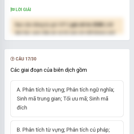
LỜI GIẢI
Bạn cần đăng ký gói VIP
( giá chỉ từ 250K )
để
làm bài, xem đáp án và lời giải chi tiết không giới
hạn.
NÂNG CẤP VIP
CÂU 17/30
Các giai đoạn của biên dịch gồm
A. Phân tích từ vựng; Phân tích ngữ nghĩa;
Sinh mã trung gian; Tối ưu mã; Sinh mã
đích
B. Phân tích từ vựng; Phân tích cú pháp;