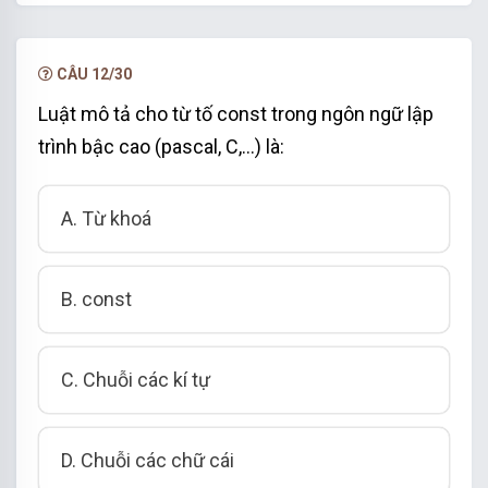
hạn.
NÂNG CẤP VIP
CÂU 12/30
Luật mô tả cho từ tố const trong ngôn ngữ lập
trình bậc cao (pascal, C,…) là:
A. Từ khoá
B. const
C. Chuỗi các kí tự
D. Chuỗi các chữ cái