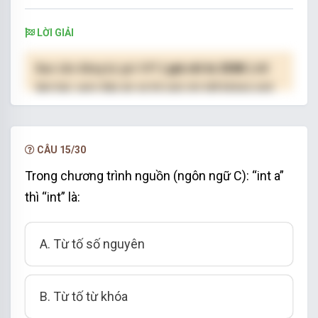
LỜI GIẢI
Bạn cần đăng ký gói VIP
( giá chỉ từ 250K )
để
làm bài, xem đáp án và lời giải chi tiết không giới
hạn.
NÂNG CẤP VIP
CÂU 15/30
Trong chương trình nguồn (ngôn ngữ C): “int a”
thì “int” là:
A. Từ tố số nguyên
B. Từ tố từ khóa