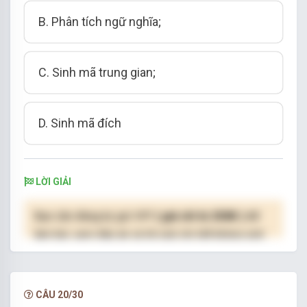
B. Phân tích ngữ nghĩa;
C. Sinh mã trung gian;
D. Sinh mã đích
LỜI GIẢI
Bạn cần đăng ký gói VIP
( giá chỉ từ 250K )
để
làm bài, xem đáp án và lời giải chi tiết không giới
hạn.
NÂNG CẤP VIP
CÂU 20/30