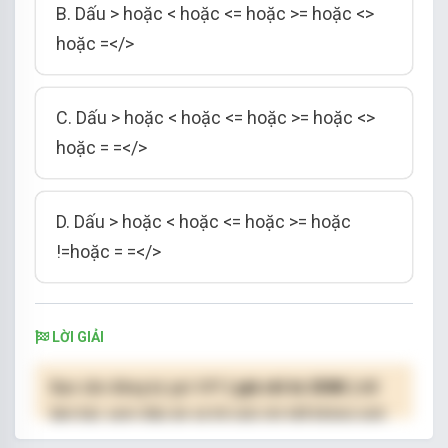
B. Dấu > hoặc < hoặc <= hoặc >= hoặc <>
hoặc =</>
C. Dấu > hoặc < hoặc <= hoặc >= hoặc <>
hoặc = =</>
D. Dấu > hoặc < hoặc <= hoặc >= hoặc
!=hoặc = =</>
LỜI GIẢI
Bạn cần đăng ký gói VIP
( giá chỉ từ 250K )
để
làm bài, xem đáp án và lời giải chi tiết không giới
hạn.