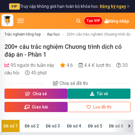
✕
Truy cập không giới hạn toàn bộ khóa học.
Đăng ký ngay
VIP
Đăng nhập
Tạo VIP
Trắc nghiệm tổng hợp
Đại học
200+ câu trắc nghiệm Chương trình dịch 
200+ câu trắc nghiệm Chương trình dịch có
đáp án - Phần 1
95 người thi tuần này
4.6
4.4 K lượt thi
30
câu hỏi
45 phút
Chia sẻ
đề thi
Chia sẻ
Tải về
Giao bài
Lưu đề thi
Đề số 1
Đề số 2
Đề số 3
Đề số 4
Đề số 5
Đề số 6
Đề