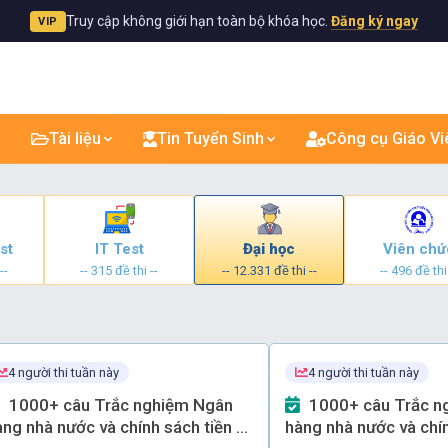
Truy cập không giới hạn toàn bộ khóa học.
Đăng ký ngay
VIP
Tài liệu
Tin Tuyển Sinh
Công cụ Giáo Vi
st
IT Test
Đại học
Viên chứ
--
-- 315 đề thi --
-- 12.331 đề thi --
-- 496 đề thi
4 người thi tuần này
4 người thi tuần này
1000+ câu Trắc nghiệm Ngân
1000+ câu Trắc nghiệm Ngân
àng nhà nước và chính sách tiền tệ
hàng nhà nước và chín