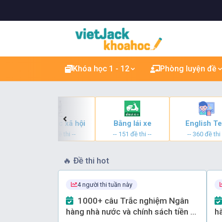
Khóa học 1 - 12
Phòng luyện đề
Khoa học xã hội
Bằng lái xe
English Te
-- 10 đề thi --
-- 151 đề thi --
-- 360 đề thi 
🔥
Đề thi hot
4 người thi tuần này
1000+ câu Trắc nghiệm Ngân
hàng nhà nước và chính sách tiền tệ
h