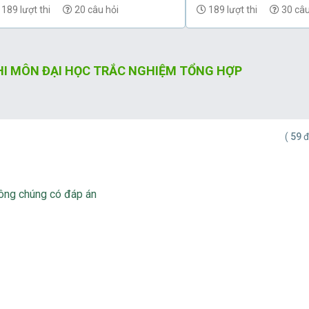
có đáp án) - Phần 68
(có đáp án) - Phần 67
189 lượt thi
20 câu hỏi
189 lượt thi
30 câu
THI MÔN ĐẠI HỌC TRẮC NGHIỆM TỔNG HỢP
(
59
đ
ông chúng có đáp án