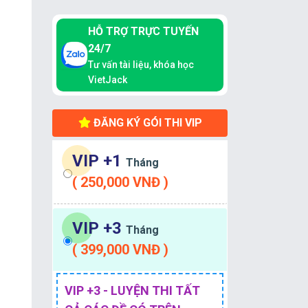
HỖ TRỢ TRỰC TUYẾN
24/7
Tư vấn tài liệu, khóa học
VietJack
ĐĂNG KÝ GÓI THI VIP
VIP +1
Tháng
( 250,000 VNĐ )
VIP +3
Tháng
( 399,000 VNĐ )
VIP +3 - LUYỆN THI TẤT