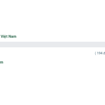
t Việt Nam
(
194
đ
ạm