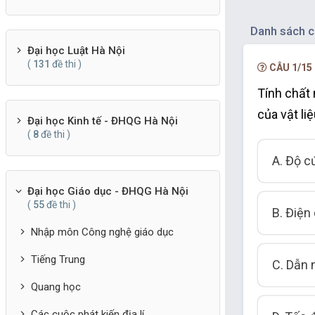
Danh sách c
Đại học Luật Hà Nội
(
131
đề thi )
CÂU 1/15
Tính chất 
của vật li
Đại học Kinh tế - ĐHQG Hà Nội
(
8
đề thi )
A. Độ c
Đại học Giáo dục - ĐHQG Hà Nội
(
55
đề thi )
B. Điện
Nhập môn Công nghệ giáo dục
Tiếng Trung
C. Dẫn 
Quang học
Các cuộc phát kiến địa lí