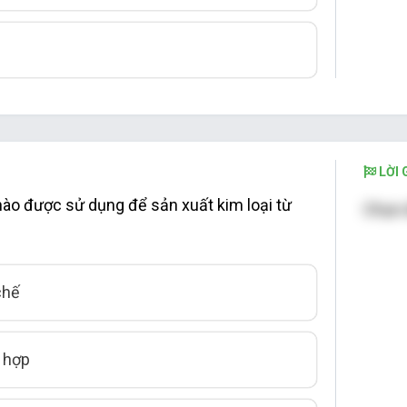
LỜI G
nào được sử dụng để sản xuất kim loại từ
Chọn 
chế
 hợp