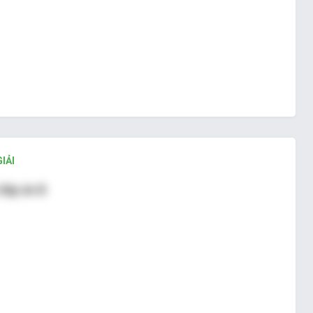
IẢI
đáp án B