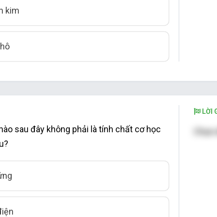
n kim
khô
LỜI G
nào sau đây không phải là tính chất cơ học
Chọn 
ệu?
ứng
điện