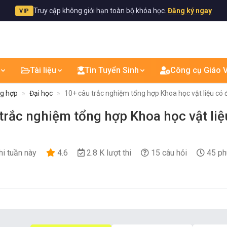
Truy cập không giới hạn toàn bộ khóa học.
Đăng ký ngay
VIP
Tài liệu
Tin Tuyển Sinh
Công cụ Giáo V
ng hợp
Đại học
10+ câu trắc nghiệm tổng hợp Khoa học vật liệu có 
trắc nghiệm tổng hợp Khoa học vật liệ
hi tuần này
4.6
2.8 K lượt thi
15 câu hỏi
45 ph