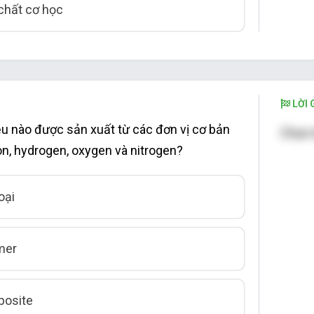
 chất cơ học
LỜI G
iệu nào được sản xuất từ các đơn vị cơ bản
Chọn 
n, hydrogen, oxygen và nitrogen?
oại
mer
posite