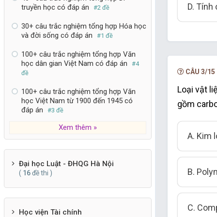
D. Tính
truyền học có đáp án
#2 đề
30+ câu trắc nghiệm tổng hợp Hóa học
và đời sống có đáp án
#1 đề
100+ câu trắc nghiệm tổng hợp Văn
học dân gian Việt Nam có đáp án
#4
CÂU 3/15
đề
Loại vật l
100+ câu trắc nghiệm tổng hợp Văn
học Việt Nam từ 1900 đến 1945 có
gồm carbo
đáp án
#3 đề
Xem thêm »
A. Kim l
Đại học Luật - ĐHQG Hà Nội
B. Poly
(
16
đề thi )
C. Com
Học viện Tài chính