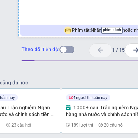
Phím tắt:
Nhấn
hoặc nh
phím cách
Theo dõi tiến độ:
1
/
15
cũng đã học
 tuần này
4 người thi tuần này
1000+ câu Trắc nghiệm Ngân
ớc và chính sách tiền tệ
hàng nhà nước và chính sách ti
 - Phần 69
(có đáp án) - Phần 68
i
23 câu hỏi
189 lượt thi
20 câu hỏi