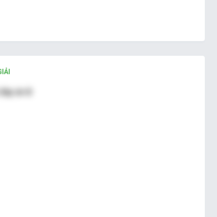
IẢI
đáp án B