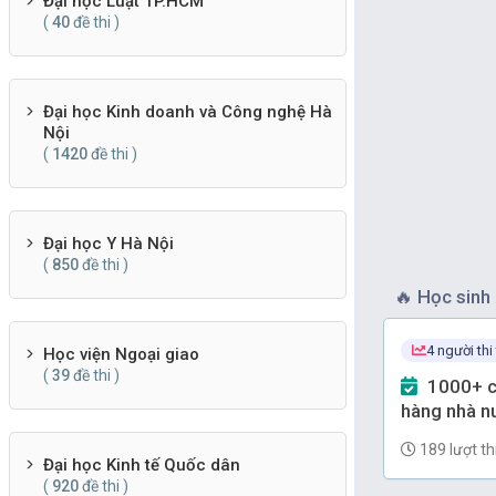
Đại học Luật TP.HCM
(
40
đề thi )
Đại học Kinh doanh và Công nghệ Hà
Nội
(
1420
đề thi )
Đại học Y Hà Nội
(
850
đề thi )
🔥
Học sinh 
4 người thi
Học viện Ngoại giao
(
39
đề thi )
1000+ câu Trắc nghiệm Ngân
hàng nhà nư
(có đáp án)
189 lượt th
Đại học Kinh tế Quốc dân
(
920
đề thi )