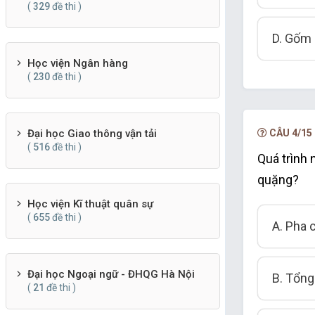
(
329
đề thi )
D. Gốm
Học viện Ngân hàng
(
230
đề thi )
CÂU 4/15
Đại học Giao thông vận tải
(
516
đề thi )
Quá trình 
quặng?
Học viện Kĩ thuật quân sự
(
655
đề thi )
A. Pha 
Đại học Ngoại ngữ - ĐHQG Hà Nội
B. Tổng
(
21
đề thi )