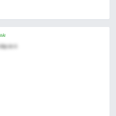
IẢI
đáp án A