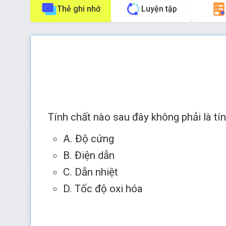
Thẻ ghi nhớ
Luyện tập
Phím tắt:
Nhấn phím
để về câu trước
Tính chất nào sau đây không phải là tính
A. Độ cứng
B. Điện dẫn
Chọn đáp án 
C. Dẫn nhiệt
D. Tốc độ oxi hóa