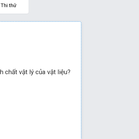
Thi thử
 hoặc
để qua câu tiếp
 chất vật lý của vật liệu?
D