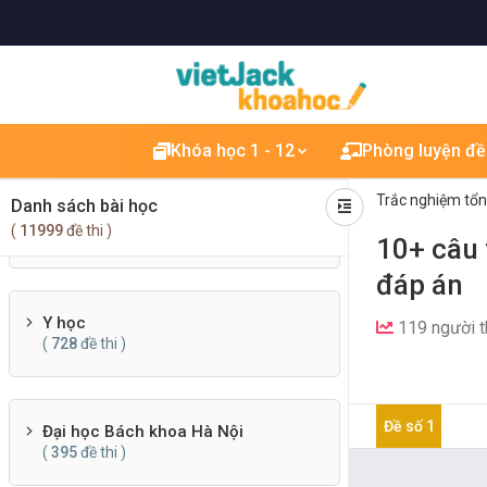
(
571
đề thi )
Quản trị - Marketing
(
285
đề thi )
Khóa học 1 - 12
Phòng luyện đề
Trắc nghiệm tổ
Danh sách bài học
Luật
(
11999
đề thi )
(
391
đề thi )
10+ câu 
đáp án
Y học
119 người t
(
728
đề thi )
Đề số 1
Đại học Bách khoa Hà Nội
(
395
đề thi )