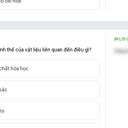
độ oxi hóa
LỜI G
inh thể của vật liệu liên quan đến điều gì?
Chọn 
 chất hóa học
sắc
ẻo