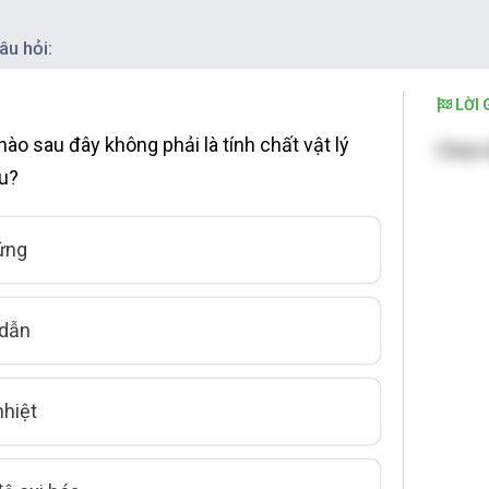
âu hỏi:
LỜI G
nào sau đây không phải là tính chất vật lý
Chọn 
ệu?
ứng
 dẫn
nhiệt