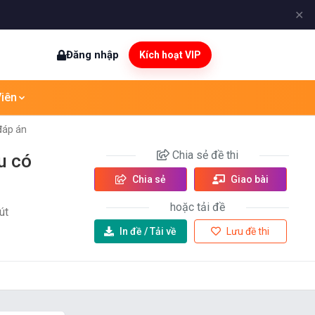
✕
Đăng nhập
Kích hoạt VIP
iên
đáp án
Chia sẻ
đề thi
u có
Chia sẻ
Giao bài
hoặc tải đề
út
In đề /
Tải về
Lưu đề thi