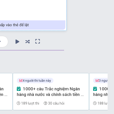
ấp vào thẻ để lật
4 người thi tuần này
3 người th
1000+ câu Trắc nghiệm Ngân
1000+ câu Trắc nghiệm Ngân
ền tệ
hàng nhà nước và chính sách tiền tệ
hàng nhà n
(có đáp án) - Phần 67
(có đáp án
189 lượt thi
30 câu hỏi
188 lượt th