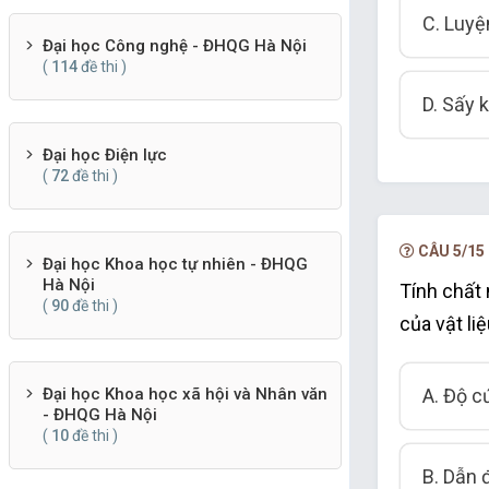
C. Luyệ
Đại học Công nghệ - ĐHQG Hà Nội
(
114
đề thi )
D. Sấy 
Đại học Điện lực
(
72
đề thi )
CÂU 5/15
Đại học Khoa học tự nhiên - ĐHQG
Hà Nội
Tính chất 
(
90
đề thi )
của vật li
A. Độ c
Đại học Khoa học xã hội và Nhân văn
- ĐHQG Hà Nội
(
10
đề thi )
B. Dẫn 