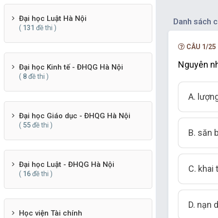
Đại học Luật Hà Nội
Danh sách c
(
131
đề thi )
CÂU 1/25
Nguyên nh
Đại học Kinh tế - ĐHQG Hà Nội
(
8
đề thi )
A. lượn
Đại học Giáo dục - ĐHQG Hà Nội
(
55
đề thi )
B. săn 
Đại học Luật - ĐHQG Hà Nội
C. khai 
(
16
đề thi )
D. nạn 
Học viện Tài chính