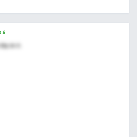
IẢI
đáp án A.