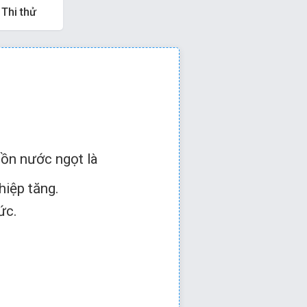
Thi thử
 hoặc
để qua câu tiếp
ồn nước ngọt là
hiệp tăng.
ức.
.