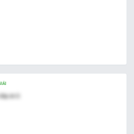
IẢI
đáp án D.