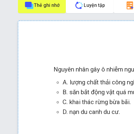
Thẻ ghi nhớ
Luyện tập
Phím tắt:
Nhấn phím
để về câu trước
Nguyên nhân gây ô nhiễm ngu
A. lượng chất thải công ng
B. săn bắt động vật quá m
Chọn đáp án A
C. khai thác rừng bừa bãi.
D. nạn du canh du cư.