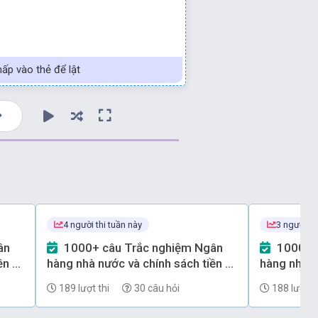
ấp vào thẻ để lật
4 người thi tuần này
3 người th
1000+ câu Trắc nghiệm Ngân
1000+ câu Trắc nghiệm Ngân
ền tệ
hàng nhà nước và chính sách tiền tệ
hàng nhà n
(có đáp án) - Phần 67
(có đáp án
189 lượt thi
30 câu hỏi
188 lượt th