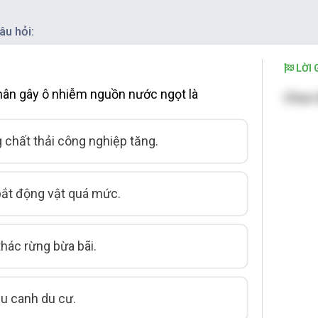
âu hỏi:
LỜI G
ân gây ô nhiễm nguồn nước ngọt là
Chọn 
g chất thải công nghiệp tăng.
bắt động vật quá mức.
thác rừng bừa bãi.
du canh du cư.