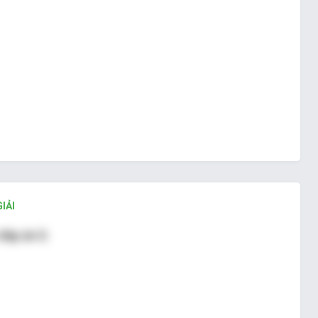
IẢI
đáp án D.