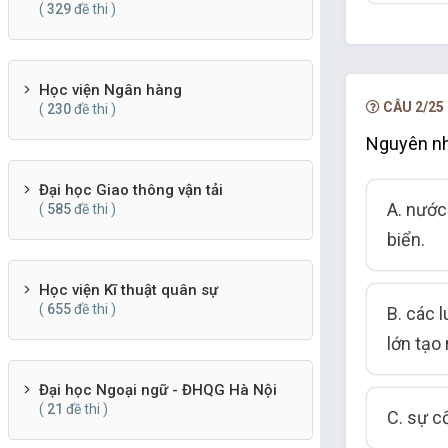
(
329
đề thi )
Học viện Ngân hàng
CÂU 2/25
(
230
đề thi )
Nguyên nhâ
Đại học Giao thông vận tải
A. nước
(
585
đề thi )
biển.
Học viện Kĩ thuật quân sự
(
655
đề thi )
B. các 
lớn tạo 
Đại học Ngoại ngữ - ĐHQG Hà Nội
(
21
đề thi )
C. sự c