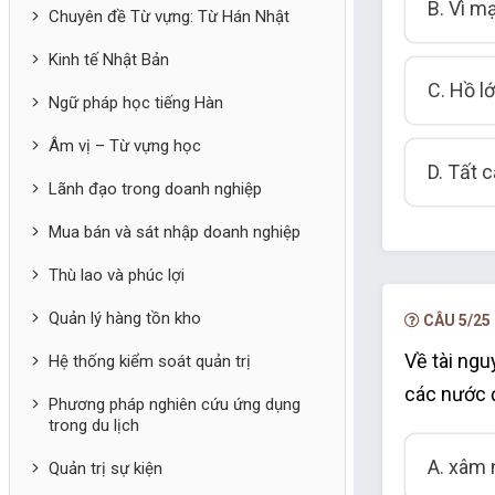
B. Vì m
Chuyên đề Từ vựng: Từ Hán Nhật
Kinh tế Nhật Bản
C. Hồ l
Ngữ pháp học tiếng Hàn
Âm vị – Từ vựng học
D. Tất 
Lãnh đạo trong doanh nghiệp
Mua bán và sát nhập doanh nghiệp
Thù lao và phúc lợi
Quản lý hàng tồn kho
CÂU 5/25
Về tài ng
Hệ thống kiểm soát quản trị
các nước đ
Phương pháp nghiên cứu ứng dụng
trong du lịch
A. xâm
Quản trị sự kiện