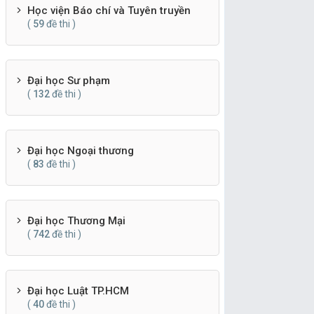
Học viện Báo chí và Tuyên truyền
(
59
đề thi )
Đại học Sư phạm
(
132
đề thi )
Đại học Ngoại thương
(
83
đề thi )
Đại học Thương Mại
(
742
đề thi )
Đại học Luật TP.HCM
(
40
đề thi )