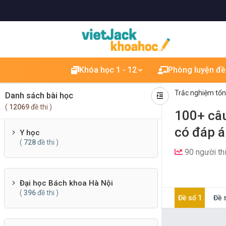
Quản trị - Marketing
(
285
đề thi )
Khóa học 1 - 12
Phòng luyện đề
Luật
(
391
đề thi )
Trắc nghiệm tổ
Danh sách bài học
(
12069
đề thi )
100+ câu
có đáp á
Y học
(
728
đề thi )
90 người th
Đại học Bách khoa Hà Nội
(
396
đề thi )
Đề số 1
Đề 