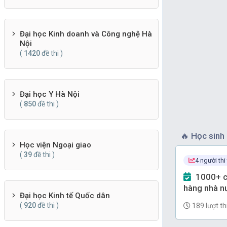
Đại học Kinh doanh và Công nghệ Hà
Nội
(
1420
đề thi )
Đại học Y Hà Nội
(
850
đề thi )
🔥
Học sinh 
Học viện Ngoại giao
(
39
đề thi )
4 người thi
1000+ câu Trắc nghiệm Ngân
hàng nhà nư
Đại học Kinh tế Quốc dân
(có đáp án)
(
920
đề thi )
189 lượt th