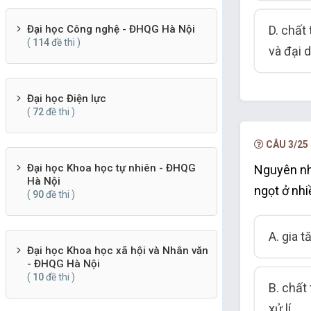
D. chất
Đại học Công nghệ - ĐHQG Hà Nội
(
114
đề thi )
và đại 
Đại học Điện lực
(
72
đề thi )
CÂU 3/25
Đại học Khoa học tự nhiên - ĐHQG
Nguyên nh
Hà Nội
ngọt ở nhiề
(
90
đề thi )
A. gia t
Đại học Khoa học xã hội và Nhân văn
- ĐHQG Hà Nội
(
10
đề thi )
B. chất
xử lí.