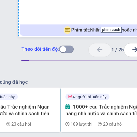
Phím tắt:
Nhấn
hoặc nh
phím cách
Theo dõi tiến độ:
1
/
25
cũng đã học
 tuần này
4 người thi tuần này
1000+ câu Trắc nghiệm Ngân
ớc và chính sách tiền tệ
hàng nhà nước và chính sách ti
 - Phần 69
(có đáp án) - Phần 68
i
23 câu hỏi
189 lượt thi
20 câu hỏi