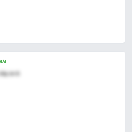
IẢI
đáp án B.