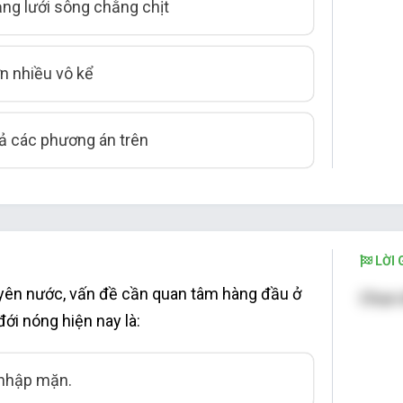
ạng lưới sông chằng chịt
ớn nhiều vô kể
cả các phương án trên
LỜI G
uyên nước, vấn đề cần quan tâm hàng đầu ở
Chọn 
ới nóng hiện nay là:
 nhập mặn.