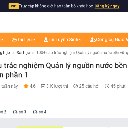
Truy cập không giới hạn toàn bộ khóa học.
Đăng ký ngay
VIP
Tài liệu
Tin Tuyển Sinh
Công cụ Giáo V
ng hợp
Đại học
100+ câu trắc nghiệm Quản lý nguồn nước bền vữn
 trắc nghiệm Quản lý nguồn nước bền
n phần 1
i tuần này
4.6
3 K lượt thi
25 câu hỏi
45 phút
số 2
Đề số 3
Đề số 4