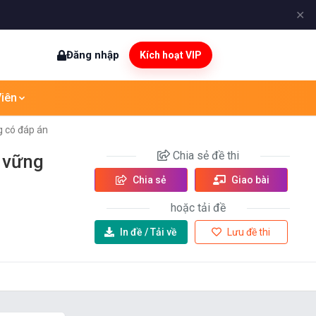
✕
Đăng nhập
Kích hoạt VIP
iên
g có đáp án
Chia sẻ
đề thi
 vững
Chia sẻ
Giao bài
hoặc tải đề
In đề /
Tải về
Lưu đề thi