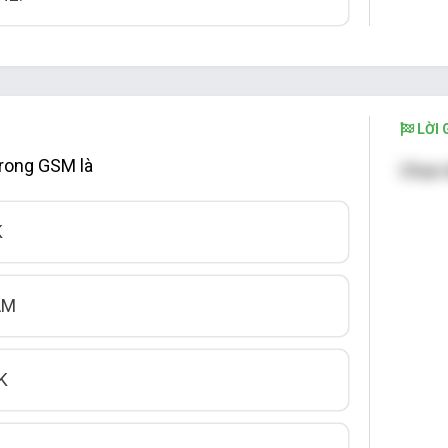
LỜI G
trong GSM là
Chọn 
K
AM
K