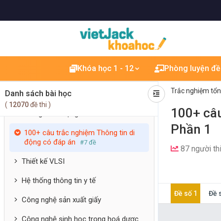
Cấu tạo ô tô
Chế tạo phôi
Máy nâng chuyển
Khóa học 1 - 12
Phòng luyện đề
Công nghệ khung vỏ ô tô
Trắc nghiệm tổ
Danh sách bài học
Cấu trúc máy tính
(
12070
đề thi )
100+ câu
Thông tin di động
Phần 1
100+ câu trắc nghiệm Thông tin di
động có đáp án
#7 đề
87 người th
Thiết kế VLSI
Hệ thống thông tin y tế
Đề số 1
Đề 
Công nghệ sản xuất giấy
Công nghệ sinh học trong hoá dược