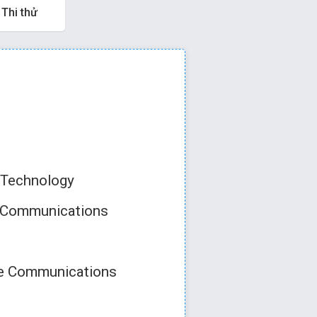
Thi thử
 hoặc
để qua câu tiếp
 Technology
e Communications
B
le Communications