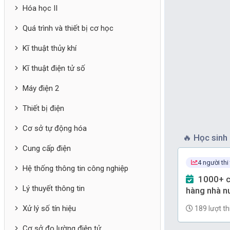
Hóa học II
Quá trình và thiết bị cơ học
Kĩ thuật thủy khí
Kĩ thuật điện tử số
Máy điện 2
Thiết bị điện
Cơ sở tự động hóa
🔥
Học sinh 
Cung cấp điện
4 người thi
Hệ thống thông tin công nghiệp
1000+ câu Trắc nghiệm Ngân
Lý thuyết thông tin
hàng nhà nư
(có đáp án)
Xử lý số tín hiệu
189 lượt th
Cơ sở đo lường điện tử