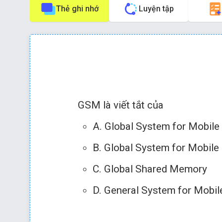
Thẻ ghi nhớ
Luyện tập
Phím tắt:
Nhấn phím
để về câu trước
GSM là viết tắt của
A. Global System for Mobile
B. Global System for Mobil
Chọn đáp án 
C. Global Shared Memory
D. General System for Mobi