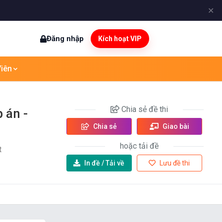
✕
Đăng nhập
Kích hoạt VIP
iên
Chia sẻ
đề thi
 án -
Chia sẻ
Giao bài
hoặc tải đề
t
In đề /
Tải về
Lưu đề thi