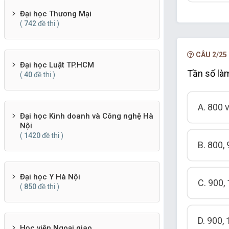
Đại học Thương Mại
(
742
đề thi )
CÂU 2/25
Đại học Luật TP.HCM
Tần số làm
(
40
đề thi )
A. 800 
Đại học Kinh doanh và Công nghệ Hà
Nội
(
1420
đề thi )
B. 800,
Đại học Y Hà Nội
C. 900,
(
850
đề thi )
D. 900,
Học viện Ngoại giao