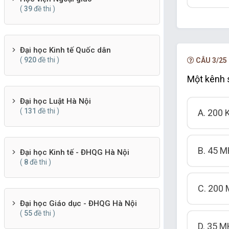
(
39
đề thi )
Đại học Kinh tế Quốc dân
(
920
đề thi )
CÂU 3/25
Một kênh 
Đại học Luật Hà Nội
(
131
đề thi )
A. 200 
B. 45 M
Đại học Kinh tế - ĐHQG Hà Nội
(
8
đề thi )
C. 200
Đại học Giáo dục - ĐHQG Hà Nội
(
55
đề thi )
D. 35 M