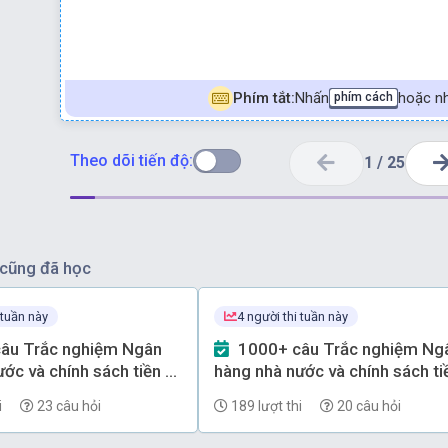
Phím tắt:
Nhấn
hoặc nh
phím cách
Theo dõi tiến độ:
1
/
25
cũng đã học
 tuần này
4 người thi tuần này
1000+ câu Trắc nghiệm Ngân
ớc và chính sách tiền tệ
hàng nhà nước và chính sách ti
 - Phần 69
(có đáp án) - Phần 68
i
23 câu hỏi
189 lượt thi
20 câu hỏi