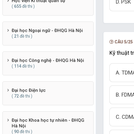
Học viện Kĩ thuật quân sự
D. PSK
(
655
đề thi )
Đại học Ngoại ngữ - ĐHQG Hà Nội
(
21
đề thi )
CÂU 5/25
Kỹ thuật 
Đại học Công nghệ - ĐHQG Hà Nội
(
114
đề thi )
A. TDM
Đại học Điện lực
B. FDM
(
72
đề thi )
C. CDM
Đại học Khoa học tự nhiên - ĐHQG
Hà Nội
(
90
đề thi )