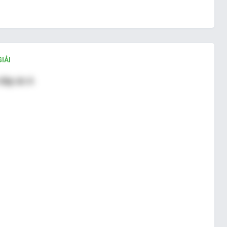
IẢI
đáp án A