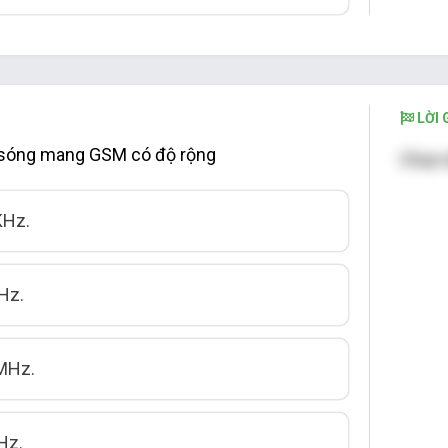
LỜI G
sóng mang GSM có độ rộng
Chọn 
KHz.
Hz.
 MHz.
Hz.