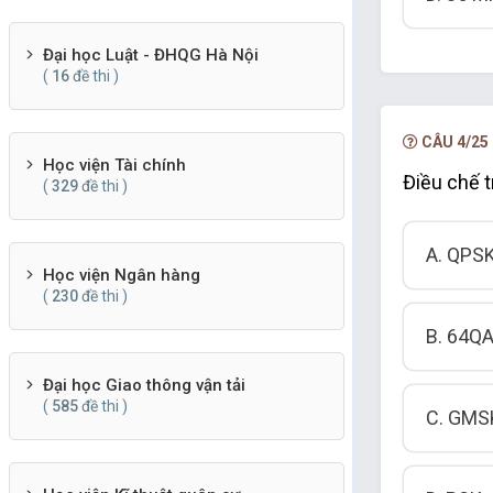
Đại học Luật - ĐHQG Hà Nội
(
16
đề thi )
CÂU 4/25
Học viện Tài chính
Điều chế 
(
329
đề thi )
A. QPS
Học viện Ngân hàng
(
230
đề thi )
B. 64Q
Đại học Giao thông vận tải
(
585
đề thi )
C. GMS