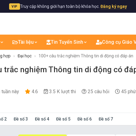
Truy cập không giới hạn toàn bộ khóa học.
Đăng ký ngay
VIP
Tài liệu
Tin Tuyển Sinh
Công cụ Giáo V
ng hợp
Đại học
100+ câu trắc nghiệm Thông tin di động có đáp án
 trắc nghiệm Thông tin di động có đáp
i tuần này
4.6
3.5 K lượt thi
25 câu hỏi
45 phú
số 2
Đề số 3
Đề số 4
Đề số 5
Đề số 6
Đề số 7