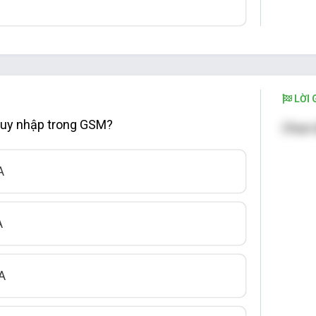
LỜI G
truy nhập trong GSM?
Chọn 
A
A
A