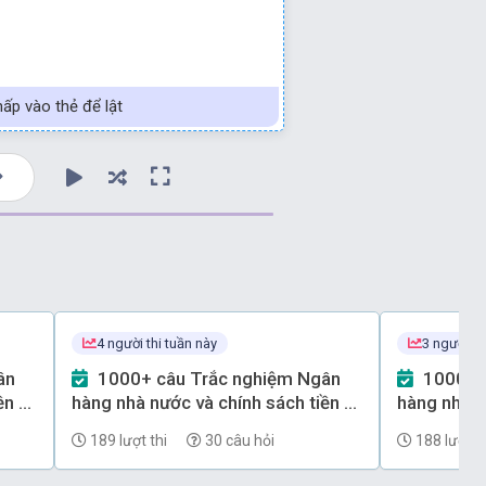
ấp vào thẻ để lật
4 người thi tuần này
3 người th
1000+ câu Trắc nghiệm Ngân
1000+ câu Trắc nghiệm Ngân
ền tệ
hàng nhà nước và chính sách tiền tệ
hàng nhà n
(có đáp án) - Phần 67
(có đáp án
189 lượt thi
30 câu hỏi
188 lượt th