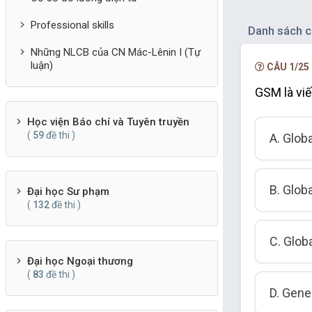
Professional skills
Danh sách c
Những NLCB của CN Mác-Lênin I (Tự
luận)
CÂU 1/25
GSM là viế
Học viện Báo chí và Tuyên truyền
(
59
đề thi )
A. Glob
B. Glob
Đại học Sư phạm
(
132
đề thi )
C. Glob
Đại học Ngoại thương
(
83
đề thi )
D. Gene