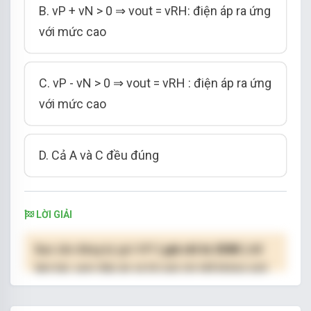
B. vP + vN > 0 ⇒ vout = vRH: điện áp ra ứng
với mức cao
C. vP - vN > 0 ⇒ vout = vRH : điện áp ra ứng
với mức cao
D. Cả A và C đều đúng
LỜI GIẢI
Bạn cần đăng ký gói VIP
( giá chỉ từ 250K )
để
làm bài, xem đáp án và lời giải chi tiết không giới
hạn.