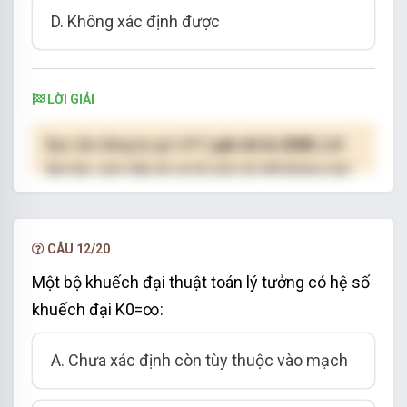
D. Không xác định được
LỜI GIẢI
Bạn cần đăng ký gói VIP
( giá chỉ từ 250K )
để
làm bài, xem đáp án và lời giải chi tiết không giới
hạn.
NÂNG CẤP VIP
CÂU 12/20
Một bộ khuếch đại thuật toán lý tưởng có hệ số
khuếch đại K0=∞:
A. Chưa xác định còn tùy thuộc vào mạch