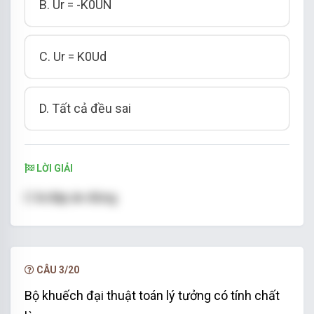
B. Ur = -K0UN
C. Ur = K0Ud
D. Tất cả đều sai
LỜI GIẢI
C là đáp án đúng
CÂU 3/20
Bộ khuếch đại thuật toán lý tưởng có tính chất