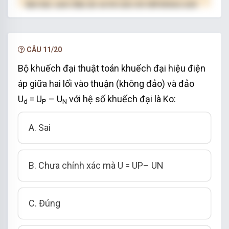
làm bài, xem đáp án và lời giải chi tiết không giới
hạn.
NÂNG CẤP VIP
CÂU 11/20
Bộ khuếch đại thuật toán khuếch đại hiệu điện
áp giữa hai lối vào thuận (không đảo) và đảo
U
= U
– U
với hệ số khuếch đại là Ko:
d
P
N
A. Sai
B. Chưa chính xác mà U = UP– UN
C. Đúng