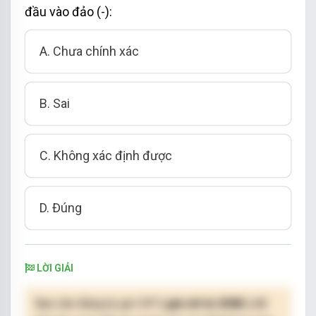
đầu vào đảo (-):
A. Chưa chính xác
B. Sai
C. Không xác định được
D. Đúng
LỜI GIẢI
Bạn cần đăng ký gói VIP
( giá chỉ từ 250K )
để