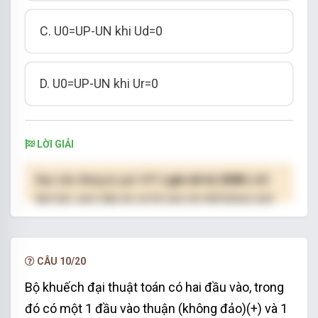
C. U0=UP-UN khi Ud=0
D. U0=UP-UN khi Ur=0
LỜI GIẢI
Bạn cần đăng ký gói VIP
( giá chỉ từ 250K )
để
làm bài, xem đáp án và lời giải chi tiết không giới
hạn.
NÂNG CẤP VIP
CÂU 10/20
Bộ khuếch đại thuật toán có hai đầu vào, trong
đó có một 1 đầu vào thuận (không đảo)(+) và 1