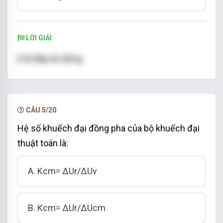
LỜI GIẢI
A là đáp án đúng
CÂU 5/20
Hệ số khuếch đại đồng pha của bộ khuếch đại
thuật toán là:
A. Kcm= ∆Ur/∆Uv
B. Kcm= ∆Ur/∆Ucm