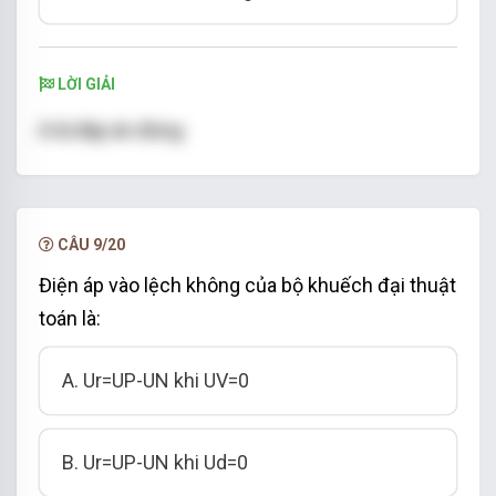
LỜI GIẢI
A là đáp án đúng
CÂU 9/20
Điện áp vào lệch không của bộ khuếch đại thuật
toán là:
A. Ur=UP-UN khi UV=0
B. Ur=UP-UN khi Ud=0