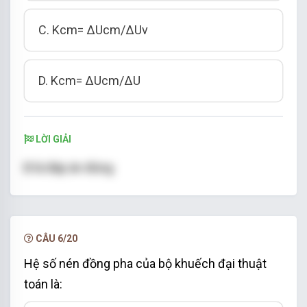
C. Kcm= ∆Ucm/∆Uv
D. Kcm= ∆Ucm/∆U
LỜI GIẢI
B là đáp án đúng
CÂU 6/20
Hệ số nén đồng pha của bộ khuếch đại thuật
toán là: