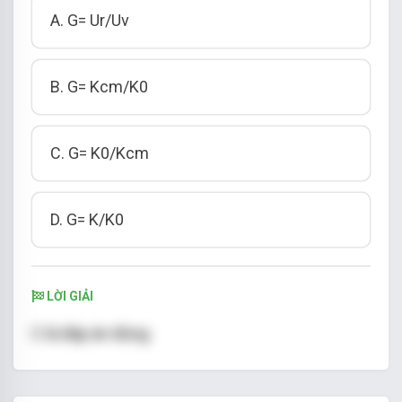
A. G= Ur/Uv
B. G= Kcm/K0
C. G= K0/Kcm
D. G= K/K0
LỜI GIẢI
C là đáp án đúng