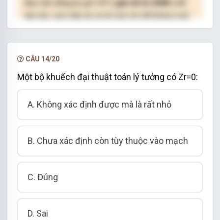
Bạn cần đăng ký gói VIP
( giá chỉ từ 250K )
để
làm bài, xem đáp án và lời giải chi tiết không giới
hạn.
NÂNG CẤP VIP
CÂU 14/20
Một bộ khuếch đại thuật toán lý tưởng có Zr=0:
A. Không xác định được mà là rất nhỏ
B. Chưa xác định còn tùy thuộc vào mạch
C. Đúng
D. Sai