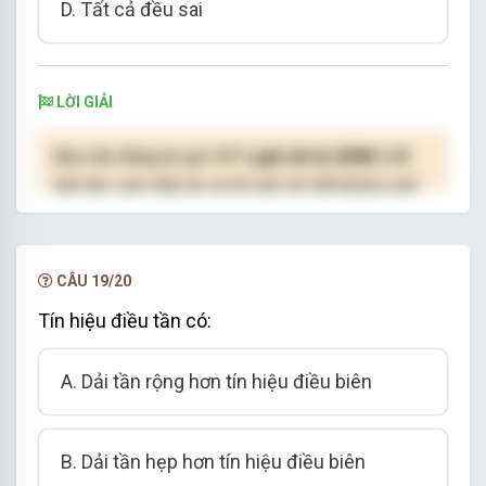
D. Tất cả đều sai
LỜI GIẢI
Bạn cần đăng ký gói VIP
( giá chỉ từ 250K )
để
làm bài, xem đáp án và lời giải chi tiết không giới
hạn.
NÂNG CẤP VIP
CÂU 19/20
Tín hiệu điều tần có:
A. Dải tần rộng hơn tín hiệu điều biên
B. Dải tần hẹp hơn tín hiệu điều biên