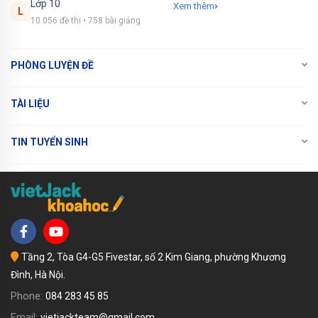
Lớp 10
Xem thêm
L
10.056 đề thi • 758 bài giảng
PHÒNG LUYỆN ĐỀ
TÀI LIỆU
TIN TUYỂN SINH
Tầng 2, Tòa G4-G5 Fivestar, số 2 Kim Giang, phường Khương
Đình, Hà Nội.
Phone:
084 283 45 85
Email:
vietjackteam@gmail.com