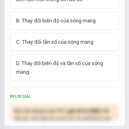
B. Thay đổi biên độ của sóng mang
C. Thay đổi tần số của sóng mang
D. Thay đổi biên độ và tần số của sóng
mang
LỜI GIẢI
Bạn cần đăng ký gói VIP
( giá chỉ từ 250K )
để
làm bài, xem đáp án và lời giải chi tiết không giới
hạn.