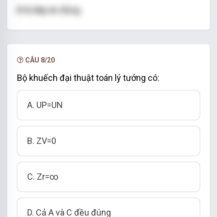
B là đáp án đúng
CÂU 8/20
Bộ khuếch đại thuật toán lý tưởng có:
A. UP=UN
B. ZV=0
C. Zr=∞
D. Cả A và C đều đúng