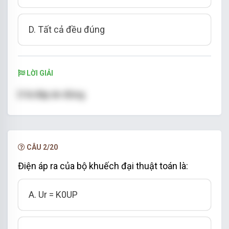
D. Tất cả đều đúng
LỜI GIẢI
D là đáp án đúng
CÂU 2/20
Điện áp ra của bộ khuếch đại thuật toán là:
A. Ur = K0UP