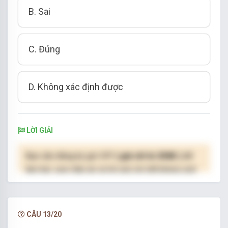
B. Sai
C. Đúng
D. Không xác định được
LỜI GIẢI
Bạn cần đăng ký gói VIP
( giá chỉ từ 250K )
để
làm bài, xem đáp án và lời giải chi tiết không giới
hạn.
NÂNG CẤP VIP
CÂU 13/20