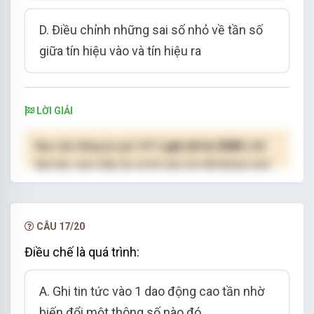
D. Điều chỉnh những sai số nhỏ về tần số
giữa tín hiệu vào và tín hiệu ra
LỜI GIẢI
Bạn cần đăng ký gói VIP
( giá chỉ từ 250K )
để
làm bài, xem đáp án và lời giải chi tiết không giới
hạn.
NÂNG CẤP VIP
CÂU 17/20
Điều chế là quá trình:
A. Ghi tin tức vào 1 dao động cao tần nhờ
biến đổi một thông số nào đó