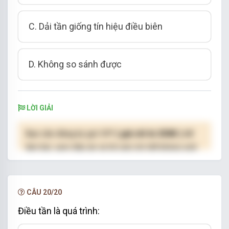
C. Dải tần giống tín hiệu điều biên
D. Không so sánh được
LỜI GIẢI
Bạn cần đăng ký gói VIP
( giá chỉ từ 250K )
để
làm bài, xem đáp án và lời giải chi tiết không giới
hạn.
NÂNG CẤP VIP
CÂU 20/20
Điều tần là quá trình: