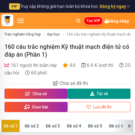
✕
Truy cập không giới hạn toàn bộ khóa học.
Đăng ký ngay
VIP
Đăng nhập
Tạo VIP
Trắc nghiệm tổng hợp
Đại học
160 câu trắc nghiệm Kỹ thuật mạch điện 
160 câu trắc nghiệm Kỹ thuật mạch điện tử có
đáp án (Phần 1)
161 người thi tuần này
4.6
6.4 K lượt thi
20
câu hỏi
60 phút
Chia sẻ
đề thi
Chia sẻ
Tải về
Giao bài
Lưu đề thi
Đề số 1
Đề số 2
Đề số 3
Đề số 4
Đề số 5
Đề số 6
Đề