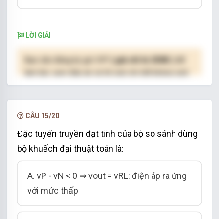
LỜI GIẢI
Bạn cần đăng ký gói VIP
( giá chỉ từ 250K )
để
làm bài, xem đáp án và lời giải chi tiết không giới
hạn.
NÂNG CẤP VIP
CÂU 15/20
Đặc tuyến truyền đạt tĩnh của bộ so sánh dùng
bộ khuếch đại thuật toán là:
A. vP - vN < 0 ⇒ vout = vRL: điện áp ra ứng
với mức thấp