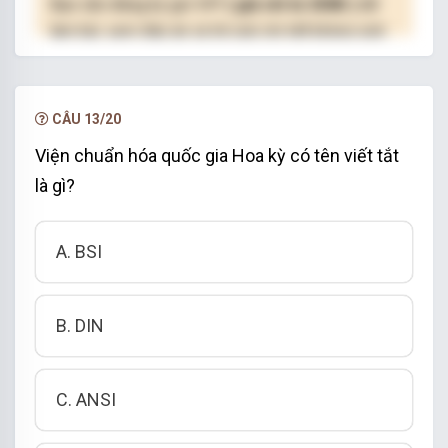
Bạn cần đăng ký gói VIP
( giá chỉ từ 250K )
để
làm bài, xem đáp án và lời giải chi tiết không giới
hạn.
NÂNG CẤP VIP
CÂU 13/20
Viện chuẩn hóa quốc gia Hoa kỳ có tên viết tắt
là gì?
A. BSI
B. DIN
C. ANSI