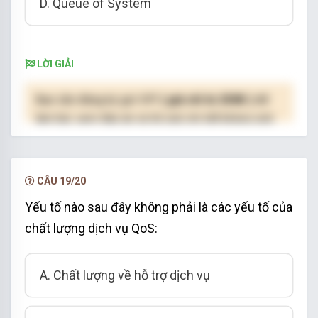
D. Queue of System
LỜI GIẢI
Bạn cần đăng ký gói VIP
( giá chỉ từ 250K )
để
làm bài, xem đáp án và lời giải chi tiết không giới
hạn.
NÂNG CẤP VIP
CÂU 19/20
Yếu tố nào sau đây không phải là các yếu tố của
chất lượng dịch vụ QoS:
A. Chất lượng về hỗ trợ dịch vụ