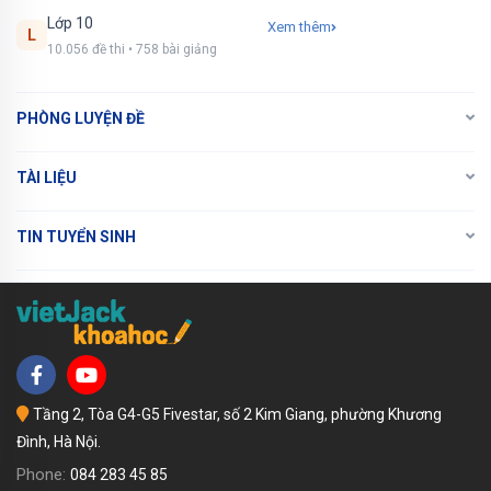
NÂNG CẤP VIP
Lớp 10
Xem thêm
L
10.056 đề thi • 758 bài giảng
PHÒNG LUYỆN ĐỀ
TÀI LIỆU
TIN TUYỂN SINH
Tầng 2, Tòa G4-G5 Fivestar, số 2 Kim Giang, phường Khương
Đình, Hà Nội.
Phone:
084 283 45 85