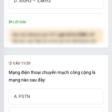
D. 300Hz – 3,4KHz
LỜI GIẢI
Bạn cần đăng ký gói VIP
( giá chỉ từ 250K )
để
làm bài, xem đáp án và lời giải chi tiết không giới
hạn.
NÂNG CẤP VIP
CÂU 11/20
Mạng điện thoại chuyển mạch công cộng là
mạng nào sau đây:
A. PSTN