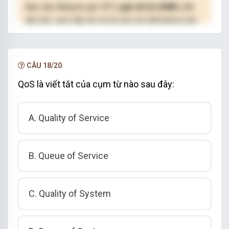
Bạn cần đăng ký gói VIP
( giá chỉ từ 250K )
để
làm bài, xem đáp án và lời giải chi tiết không giới
hạn.
NÂNG CẤP VIP
CÂU 18/20
QoS là viết tắt của cụm từ nào sau đây:
A. Quality of Service
B. Queue of Service
C. Quality of System