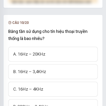
làm bài, xem đáp án và lời giải chi tiết không giới
hạn.
NÂNG CẤP VIP
CÂU 10/20
Băng tần sử dụng cho tín hiệu thoại truyền
thống là bao nhiêu?
A. 16Hz – 20KHz
B. 16Hz – 3,4KHz
C. 16Hz – 4KHz