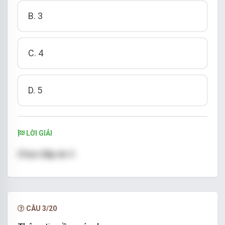
B. 3
C. 4
D. 5
LỜI GIẢI
Chọn đáp án C
CÂU 3/20