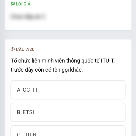
LỜI GIẢI
Chọn đáp án C
CÂU 7/20
Tổ chức liên minh viễn thông quốc tế ITU-T,
trước đây còn có tên gọi khác:
A. CCITT
B. ETSI
C. ITU-R