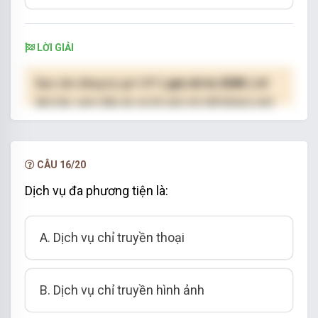
LỜI GIẢI
Bạn cần đăng ký gói VIP
( giá chỉ từ 250K )
để
làm bài, xem đáp án và lời giải chi tiết không giới
hạn.
NÂNG CẤP VIP
CÂU 16/20
Dịch vụ đa phương tiện là:
A. Dịch vụ chỉ truyền thoại
B. Dịch vụ chỉ truyền hình ảnh