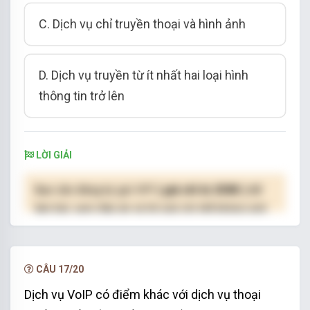
C. Dịch vụ chỉ truyền thoại và hình ảnh
D. Dịch vụ truyền từ ít nhất hai loại hình
thông tin trở lên
LỜI GIẢI
Bạn cần đăng ký gói VIP
( giá chỉ từ 250K )
để
làm bài, xem đáp án và lời giải chi tiết không giới
hạn.
NÂNG CẤP VIP
CÂU 17/20
Dịch vụ VoIP có điểm khác với dịch vụ thoại