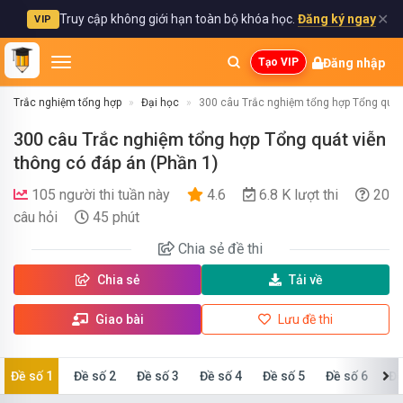
✕
Truy cập không giới hạn toàn bộ khóa học.
Đăng ký ngay
VIP
Đăng nhập
Tạo VIP
Trắc nghiệm tổng hợp
Đại học
300 câu Trắc nghiệm tổng hợp Tổng quát
300 câu Trắc nghiệm tổng hợp Tổng quát viễn
thông có đáp án (Phần 1)
105 người thi tuần này
4.6
6.8 K lượt thi
20
câu hỏi
45 phút
Chia sẻ
đề thi
Chia sẻ
Tải về
Giao bài
Lưu đề thi
Đề số 1
Đề số 2
Đề số 3
Đề số 4
Đề số 5
Đề số 6
Đề