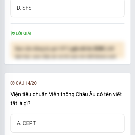
D. SFS
LỜI GIẢI
Bạn cần đăng ký gói VIP
( giá chỉ từ 250K )
để
làm bài, xem đáp án và lời giải chi tiết không giới
hạn.
NÂNG CẤP VIP
CÂU 14/20
Viện tiêu chuẩn Viễn thông Châu Âu có tên viết
tắt là gì?
A. CEPT