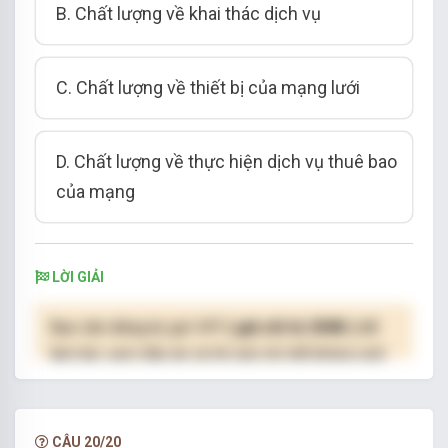
B. Chất lượng về khai thác dịch vụ
C. Chất lượng về thiết bị của mạng lưới
D. Chất lượng về thực hiện dịch vụ thuê bao
của mạng
LỜI GIẢI
Bạn cần đăng ký gói VIP
( giá chỉ từ 250K )
để
làm bài, xem đáp án và lời giải chi tiết không giới
hạn.
NÂNG CẤP VIP
CÂU 20/20