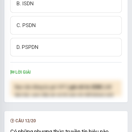
B. ISDN
C. PSDN
D. PSPDN
LỜI GIẢI
Bạn cần đăng ký gói VIP
( giá chỉ từ 250K )
để
làm bài, xem đáp án và lời giải chi tiết không giới
hạn.
NÂNG CẤP VIP
CÂU 12/20
Có những phương thức truyền tín hiệu nào