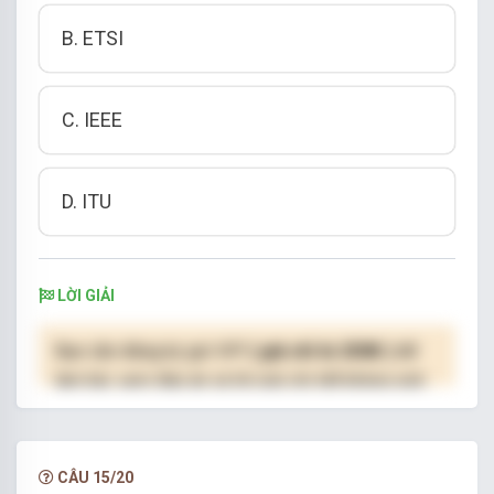
B. ETSI
C. IEEE
D. ITU
LỜI GIẢI
Bạn cần đăng ký gói VIP
( giá chỉ từ 250K )
để
làm bài, xem đáp án và lời giải chi tiết không giới
hạn.
NÂNG CẤP VIP
CÂU 15/20