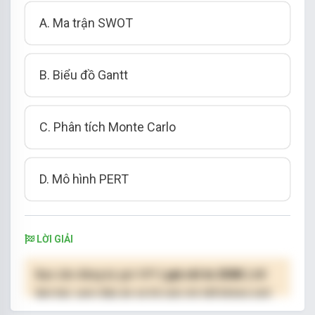
A. Ma trận SWOT
B. Biểu đồ Gantt
C. Phân tích Monte Carlo
D. Mô hình PERT
LỜI GIẢI
Bạn cần đăng ký gói VIP
( giá chỉ từ 250K )
để
làm bài, xem đáp án và lời giải chi tiết không giới
hạn.