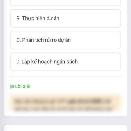
B. Thực hiện dự án
C. Phân tích rủi ro dự án
D. Lập kế hoạch ngân sách
LỜI GIẢI
Bạn cần đăng ký gói VIP
( giá chỉ từ 250K )
để
làm bài, xem đáp án và lời giải chi tiết không giới
hạn.
NÂNG CẤP VIP