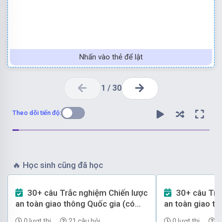
Nhấn vào thẻ để lật
1
/
30
Theo dõi tiến độ:
🔥
Học sinh cũng đã học
30+ câu Trắc nghiệm Chiến lược
30+ câu Trắc nghiệm Chiến lược
Chọn đáp án C
an toàn giao thông Quốc gia (có
an toàn giao th
đáp án) - Phần 2
đáp án) - Phần 
0 lượt thi
21 câu hỏi
0 lượt thi
1