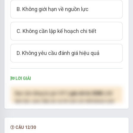
B. Không giới hạn về nguồn lực
C. Không cần lập kế hoạch chi tiết
D. Không yêu cầu đánh giá hiệu quả
LỜI GIẢI
Bạn cần đăng ký gói VIP
( giá chỉ từ 250K )
để
làm bài, xem đáp án và lời giải chi tiết không giới
hạn.
NÂNG CẤP VIP
CÂU 12/30