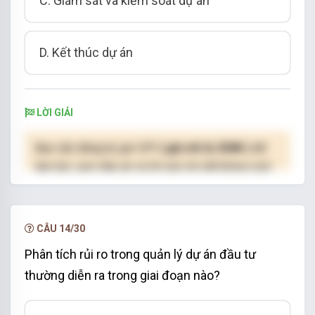
C. Giám sát và kiểm soát dự án
D. Kết thúc dự án
LỜI GIẢI
Bạn cần đăng ký gói VIP
( giá chỉ từ 250K )
để
làm bài, xem đáp án và lời giải chi tiết không giới
hạn.
NÂNG CẤP VIP
CÂU 14/30
Phân tích rủi ro trong quản lý dự án đầu tư
thường diễn ra trong giai đoạn nào?