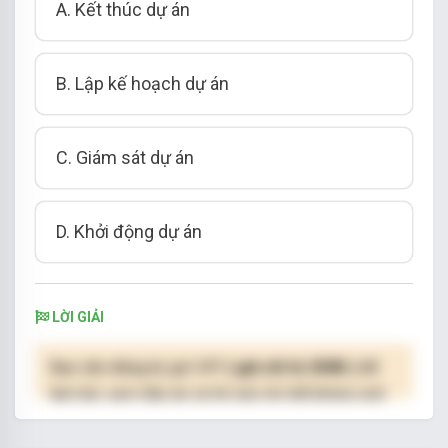
A. Kết thúc dự án
B. Lập kế hoạch dự án
C. Giám sát dự án
D. Khởi động dự án
LỜI GIẢI
Bạn cần đăng ký gói VIP
( giá chỉ từ 250K )
để
làm bài, xem đáp án và lời giải chi tiết không giới
hạn.