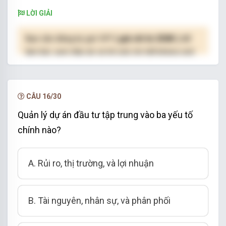
LỜI GIẢI
Bạn cần đăng ký gói VIP
( giá chỉ từ 250K )
để
làm bài, xem đáp án và lời giải chi tiết không giới
hạn.
NÂNG CẤP VIP
CÂU 16/30
Quản lý dự án đầu tư tập trung vào ba yếu tố
chính nào?
A. Rủi ro, thị trường, và lợi nhuận
B. Tài nguyên, nhân sự, và phân phối