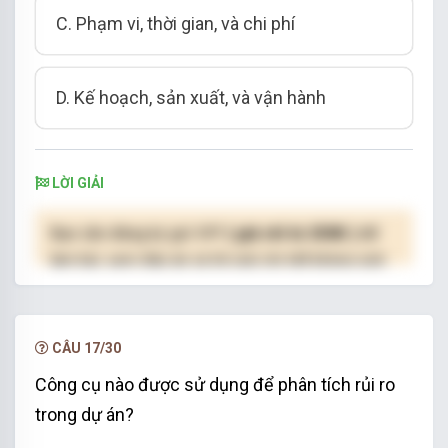
C. Phạm vi, thời gian, và chi phí
D. Kế hoạch, sản xuất, và vận hành
LỜI GIẢI
Bạn cần đăng ký gói VIP
( giá chỉ từ 250K )
để
làm bài, xem đáp án và lời giải chi tiết không giới
hạn.
NÂNG CẤP VIP
CÂU 17/30
Công cụ nào được sử dụng để phân tích rủi ro
trong dự án?