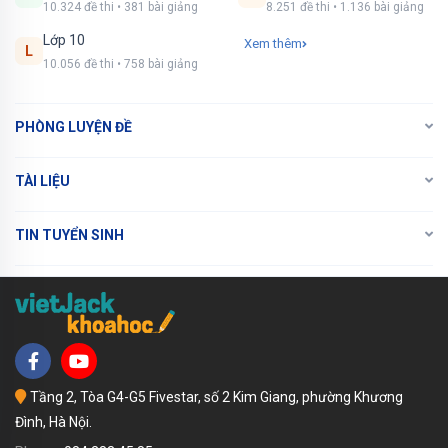
10.324 đề thi • 381 bài giảng
8.251 đề thi • 1.136 bài giảng
NÂNG CẤP VIP
Lớp 10
Xem thêm
L
10.056 đề thi • 758 bài giảng
PHÒNG LUYỆN ĐỀ
TÀI LIỆU
TIN TUYỂN SINH
Tầng 2, Tòa G4-G5 Fivestar, số 2 Kim Giang, phường Khương
Đình, Hà Nội.