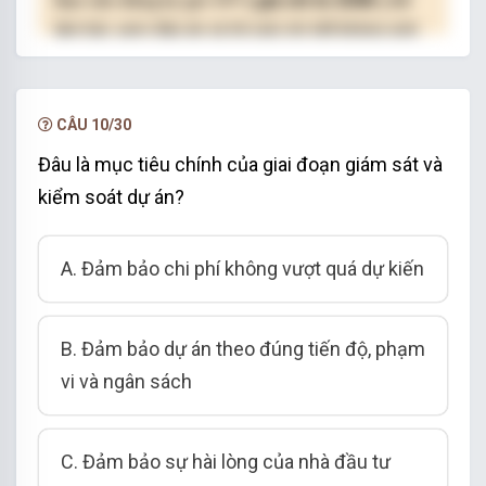
Bạn cần đăng ký gói VIP
( giá chỉ từ 250K )
để
làm bài, xem đáp án và lời giải chi tiết không giới
hạn.
NÂNG CẤP VIP
CÂU 10/30
Đâu là mục tiêu chính của giai đoạn giám sát và
kiểm soát dự án?
A. Đảm bảo chi phí không vượt quá dự kiến
B. Đảm bảo dự án theo đúng tiến độ, phạm
vi và ngân sách
C. Đảm bảo sự hài lòng của nhà đầu tư