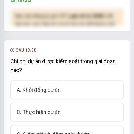
LỜI GIẢI
Bạn cần đăng ký gói VIP
( giá chỉ từ 250K )
để
làm bài, xem đáp án và lời giải chi tiết không giới
hạn.
NÂNG CẤP VIP
CÂU 13/30
Chi phí dự án được kiểm soát trong giai đoạn
nào?
A. Khởi động dự án
B. Thực hiện dự án