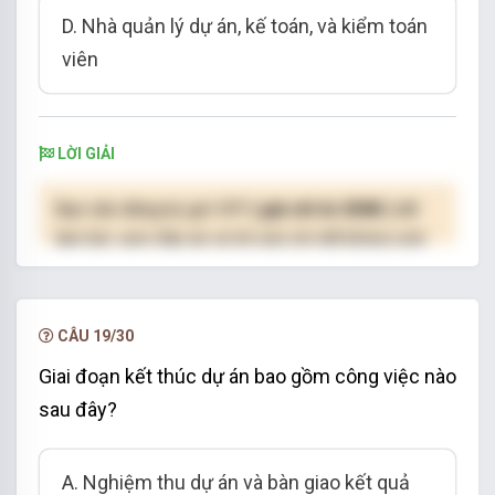
D. Nhà quản lý dự án, kế toán, và kiểm toán
viên
LỜI GIẢI
Bạn cần đăng ký gói VIP
( giá chỉ từ 250K )
để
làm bài, xem đáp án và lời giải chi tiết không giới
hạn.
NÂNG CẤP VIP
CÂU 19/30
Giai đoạn kết thúc dự án bao gồm công việc nào
sau đây?
A. Nghiệm thu dự án và bàn giao kết quả