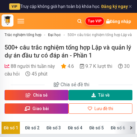
✕
Truy cập không giới hạn toàn bộ khóa học.
Đăng ký ngay
VIP
Đăng nhập
Tạo VIP
Trắc nghiệm tổng hợp
Đại học
500+ câu trắc nghiệm tổng hợp Lập và qu
500+ câu trắc nghiệm tổng hợp Lập và quản lý
dự án đầu tư có đáp án - Phần 1
88 người thi tuần này
4.6
9.7 K lượt thi
30
câu hỏi
45 phút
Chia sẻ
đề thi
Chia sẻ
Tải về
Giao bài
Lưu đề thi
Đề số 1
Đề số 2
Đề số 3
Đề số 4
Đề số 5
Đề số 6
Đề