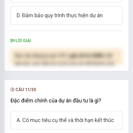
D. Đảm bảo quy trình thực hiện dự án
LỜI GIẢI
Bạn cần đăng ký gói VIP
( giá chỉ từ 250K )
để
làm bài, xem đáp án và lời giải chi tiết không giới
hạn.
NÂNG CẤP VIP
CÂU 11/30
Đặc điểm chính của dự án đầu tư là gì?
A. Có mục tiêu cụ thể và thời hạn kết thúc