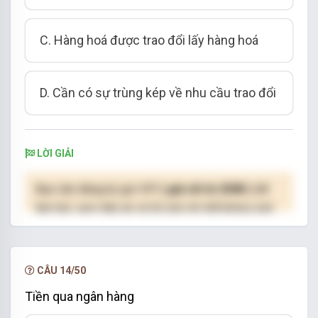
C. Hàng hoá được trao đổi lấy hàng hoá
D. Cần có sự trùng kép về nhu cầu trao đổi
LỜI GIẢI
Bạn cần đăng ký gói VIP
( giá chỉ từ 250K )
để
làm bài, xem đáp án và lời giải chi tiết không giới
hạn.
NÂNG CẤP VIP
CÂU 14/50
Tiền qua ngân hàng