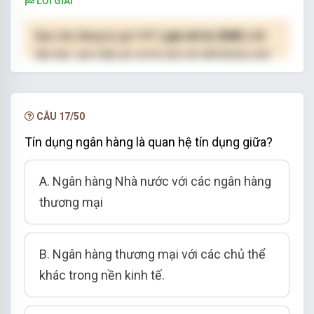
LỜI GIẢI
Bạn cần đăng ký gói VIP
( giá chỉ từ 250K )
để
làm bài, xem đáp án và lời giải chi tiết không giới
hạn.
NÂNG CẤP VIP
CÂU 17/50
Tín dụng ngân hàng là quan hệ tín dụng giữa?
A. Ngân hàng Nhà nước với các ngân hàng
thương mại
B. Ngân hàng thương mại với các chủ thể
khác trong nền kinh tế.