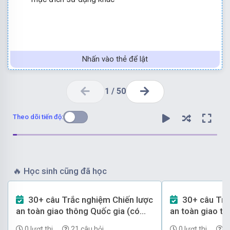
Nhấn vào thẻ để lật
1
/
50
Theo dõi tiến độ:
🔥
Học sinh cũng đã học
30+ câu Trắc nghiệm Chiến lược
30+ câu Trắc nghiệm Chiến lược
Chọn đáp án C
an toàn giao thông Quốc gia (có
an toàn giao th
đáp án) - Phần 2
đáp án) - Phần 
0 lượt thi
21 câu hỏi
0 lượt thi
1