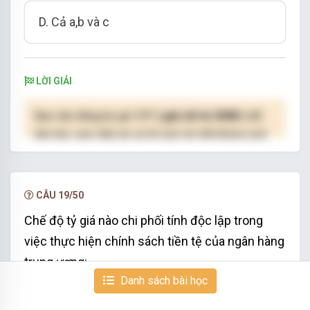
D. Cả a,b và c
LỜI GIẢI
Bạn cần đăng ký gói VIP
( giá chỉ từ 250K )
để
làm bài, xem đáp án và lời giải chi tiết không giới
hạn.
NÂNG CẤP VIP
CÂU 19/50
Chế độ tỷ giá nào chi phối tính độc lập trong
việc thực hiện chính sách tiền tệ của ngân hàng
trung ương:
Danh sách bài học
A. Thả nổi