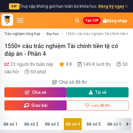
✕
Truy cập không giới hạn toàn bộ khóa học.
Đăng ký ngay
VIP
Đăng nhập
Tạo VIP
Trắc nghiệm tổng hợp
Đại học
1550+ câu trắc nghiệm Tài chính tiền tệ 
1550+ câu trắc nghiệm Tài chính tiền tệ có
đáp án - Phần 4
23 người thi tuần này
4.8
149 K lượt thi
50
câu hỏi
60 phút
Chia sẻ
đề thi
Chia sẻ
Tải về
Giao bài
Lưu đề thi
Đề số 1
Đề số 2
Đề số 3
Đề số 4
Đề số 5
Đề số 6
Đề