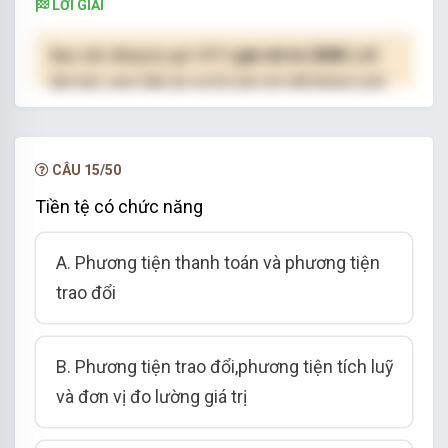
LỜI GIẢI
Bạn cần đăng ký gói VIP
( giá chỉ từ 250K )
để
làm bài, xem đáp án và lời giải chi tiết không giới
hạn.
NÂNG CẤP VIP
CÂU 15/50
Tiền tệ có chức năng
A. Phương tiện thanh toán và phương tiện
trao đổi
B. Phương tiện trao đổi,phương tiện tích luỹ
và đơn vị đo lường giá trị