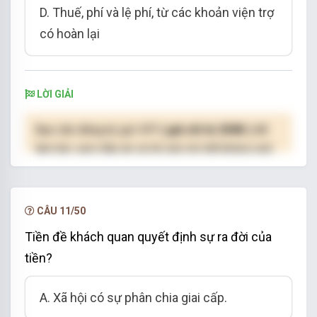
D. Thuế, phí và lệ phí, từ các khoản viện trợ
có hoàn lại
LỜI GIẢI
Bạn cần đăng ký gói VIP
( giá chỉ từ 250K )
để
làm bài, xem đáp án và lời giải chi tiết không giới
hạn.
NÂNG CẤP VIP
CÂU 11/50
Tiền đề khách quan quyết định sự ra đời của
tiền?
A. Xã hội có sự phân chia giai cấp.