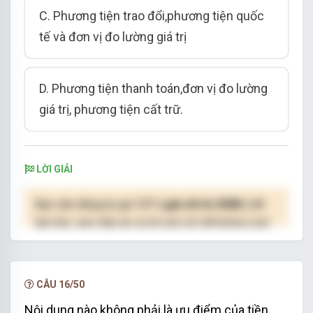
C. Phương tiện trao đổi,phương tiện quốc
tế và đơn vị đo lường giá trị
D. Phương tiện thanh toán,đơn vị đo lường
giá trị, phương tiện cất trữ.
LỜI GIẢI
Bạn cần đăng ký gói VIP
( giá chỉ từ 250K )
để
làm bài, xem đáp án và lời giải chi tiết không giới
hạn.
NÂNG CẤP VIP
CÂU 16/50
Nội dung nào không phải là ưu điểm của tiền