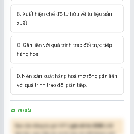
B. Xuất hiện chế độ tư hữu về tư liệu sản
xuất
C. Gắn liền với quá trình trao đổi trực tiếp
hàng hoá
D. Nền sản xuất hàng hoá mở rộng gắn liền
với quá trình trao đổi gián tiếp.
LỜI GIẢI
Bạn cần đăng ký gói VIP
( giá chỉ từ 250K )
để
làm bài, xem đáp án và lời giải chi tiết không giới