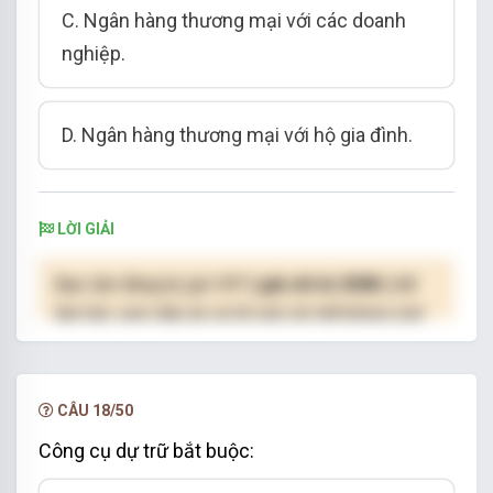
C. Ngân hàng thương mại với các doanh
nghiệp.
D. Ngân hàng thương mại với hộ gia đình.
LỜI GIẢI
Bạn cần đăng ký gói VIP
( giá chỉ từ 250K )
để
làm bài, xem đáp án và lời giải chi tiết không giới
hạn.
NÂNG CẤP VIP
CÂU 18/50
Công cụ dự trữ bắt buộc: