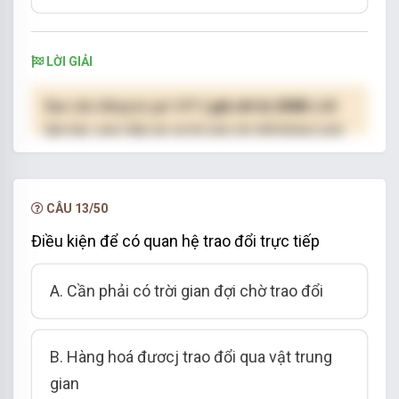
LỜI GIẢI
Bạn cần đăng ký gói VIP
( giá chỉ từ 250K )
để
làm bài, xem đáp án và lời giải chi tiết không giới
hạn.
NÂNG CẤP VIP
CÂU 13/50
Điều kiện để có quan hệ trao đổi trực tiếp
A. Cần phải có trời gian đợi chờ trao đổi
B. Hàng hoá đươcj trao đổi qua vật trung
gian