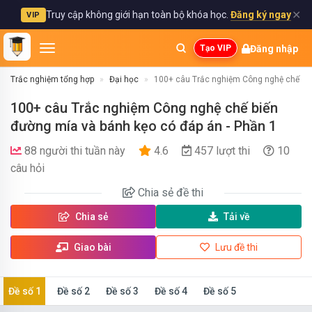
✕
Truy cập không giới hạn toàn bộ khóa học.
Đăng ký ngay
VIP
Đăng nhập
Tạo VIP
Trắc nghiệm tổng hợp
Đại học
100+ câu Trắc nghiệm Công nghệ chế biế
100+ câu Trắc nghiệm Công nghệ chế biến
đường mía và bánh kẹo có đáp án - Phần 1
88 người thi tuần này
4.6
457 lượt thi
10
câu hỏi
Chia sẻ
đề thi
Chia sẻ
Tải về
Giao bài
Lưu đề thi
Đề số 1
Đề số 2
Đề số 3
Đề số 4
Đề số 5