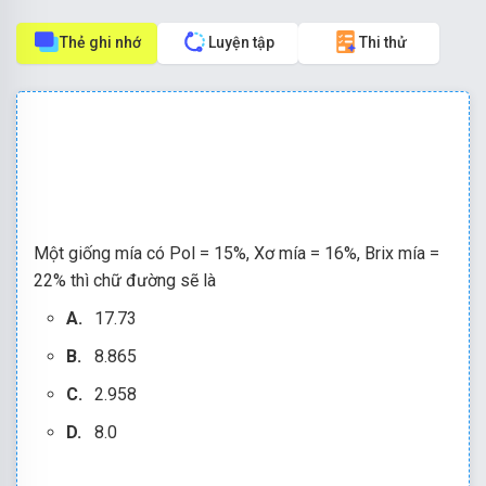
Thẻ ghi nhớ
Luyện tập
Thi thử
Một giống mía có Pol = 15%, Xơ mía = 16%, Brix mía =
22% thì chữ đường sẽ là
A.
17.73
B.
8.865
C.
2.958
D.
8.0