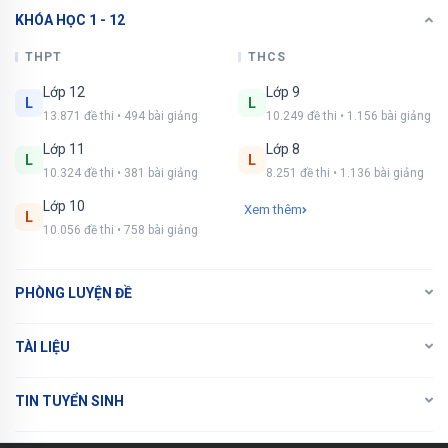
KHÓA HỌC 1 - 12
Xem tiếp với tài khoản VIP
Còn 4/10 câu hỏi, đáp án và lời giải chi tiết.
THPT
THCS
Lớp 12
Lớp 9
Bạn cần đăng ký gói VIP
( giá chỉ từ 250K )
để
L
L
13.871 đề thi • 494 bài giảng
10.249 đề thi • 1.156 bài giảng
làm bài, xem đáp án và lời giải chi tiết không giới
hạn.
Lớp 11
Lớp 8
L
L
10.324 đề thi • 381 bài giảng
8.251 đề thi • 1.136 bài giảng
NÂNG CẤP VIP
Lớp 10
Xem thêm
L
10.056 đề thi • 758 bài giảng
PHÒNG LUYỆN ĐỀ
TÀI LIỆU
TIN TUYỂN SINH