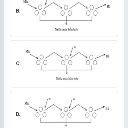
B.
C.
D.