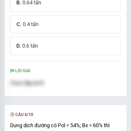
B.
0.64 tấn
C.
0.4 tấn
D.
0.6 tấn
LỜI GIẢI
Chọn đáp án B.
CÂU 6/10
Dung dịch đường có Pol = 54%; Bx = 60% thì