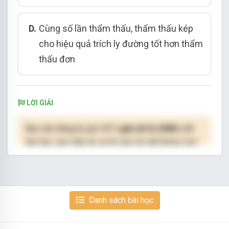
D.
Cùng số lần thẩm thấu, thẩm thấu kép
cho hiệu quả trích ly đường tốt hơn thẩm
thấu đơn
LỜI GIẢI
Bạn cần đăng ký gói VIP
( giá chỉ từ 250K )
để
làm bài, xem đáp án và lời giải chi tiết không giới
hạn.
NÂNG CẤP VIP
Danh sách bài học