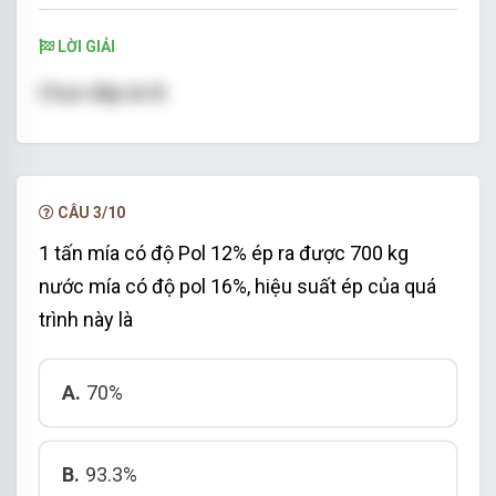
LỜI GIẢI
Chọn đáp án B.
CÂU 3/10
1 tấn mía có độ Pol 12% ép ra được 700 kg
nước mía có độ pol 16%, hiệu suất ép của quá
trình này là
A.
70%
B.
93.3%