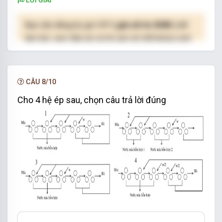
Bạn cần đăng ký gói VIP
( giá chỉ từ 250K )
để
làm bài, xem đáp án và lời giải chi tiết không giới
hạn.
NÂNG CẤP VIP
CÂU 8/10
Cho 4 hệ ép sau, chọn câu trả lời đúng