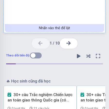
Nhấn vào thẻ để lật
1
/
10
Theo dõi tiến độ:
🔥
Học sinh cũng đã học
30+ câu Trắc nghiệm Chiến lược
30+ câu Trắc nghiệm Chiến lược
Chọn đáp án B.
an toàn giao thông Quốc gia (có
an toàn giao th
đáp án) - Phần 2
đáp án) - Phần 
0 lượt thi
21 câu hỏi
0 lượt thi
1