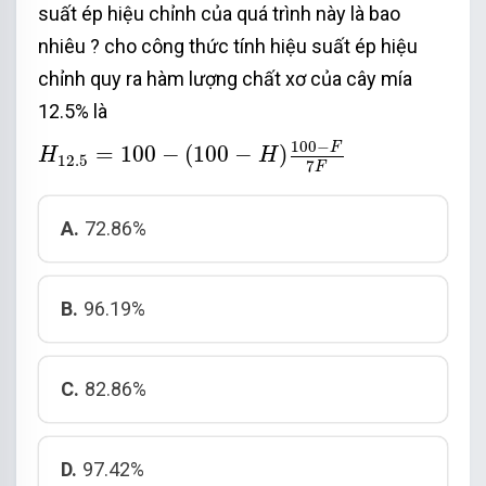
suất ép hiệu chỉnh của quá trình này là bao
nhiêu ? cho công thức tính hiệu suất ép hiệu
chỉnh quy ra hàm lượng chất xơ của cây mía
12.5% là
H
12.5
=
100
−
(
100
−
H
)
100
−
F
7
F
100
−
F
=
100
−
(
100
−
)
H
H
12.5
7
F
A.
72.86%
B.
96.19%
C.
82.86%
D.
97.42%