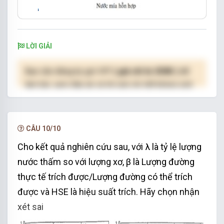
LỜI GIẢI
Bạn cần đăng ký gói VIP
( giá chỉ từ 250K )
để
làm bài, xem đáp án và lời giải chi tiết không giới
hạn.
NÂNG CẤP VIP
CÂU 10/10
Cho kết quả nghiên cứu sau, với λ là tỷ lệ lượng
nước thấm so với lượng xơ, β là Lượng đường
thực tế trích được/Lượng đường có thể trích
được và HSE là hiệu suất trích. Hãy chọn nhận
xét sai