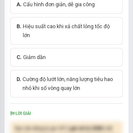
A.
Cấu hình đơn giản, dễ gia công
B.
Hiệu suất cao khi xả chất lỏng tốc độ
lớn
C.
Giảm dần
D.
Cường độ lướt lớn, năng lượng tiêu hao
nhỏ khi số vòng quay lớn
LỜI GIẢI
Bạn cần đăng ký gói VIP
( giá chỉ từ 250K )
để