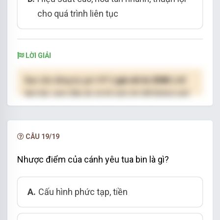
cho quá trình liên tục
LỜI GIẢI
Bạn cần đăng ký gói VIP
( giá chỉ từ 250K )
để
làm bài, xem đáp án và lời giải chi tiết không giới
hạn.
NÂNG CẤP VIP
CÂU 19/19
Nhược điểm của cánh yêu tua bin là gì?
A.
Cấu hình phức tạp, tiền