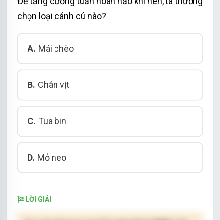
Để tăng cường tuần hoàn hảo khi nén, ta thường
chọn loại cánh cú nào?
A.
Mái chèo
B.
Chân vịt
C.
Tua bin
D.
Mỏ neo
LỜI GIẢI