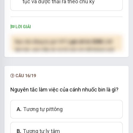
tục và được thải ra theo chu kỳ
LỜI GIẢI
Bạn cần đăng ký gói VIP
( giá chỉ từ 250K )
để
làm bài, xem đáp án và lời giải chi tiết không giới
hạn.
NÂNG CẤP VIP
CÂU 16/19
Nguyên tắc làm việc của cánh nhuốc bin là gì?
A.
Tương tự pittông
B.
Tương tự ly tâm