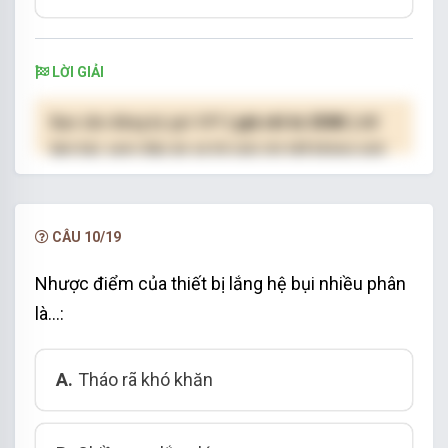
LỜI GIẢI
Bạn cần đăng ký gói VIP
( giá chỉ từ 250K )
để
làm bài, xem đáp án và lời giải chi tiết không giới
hạn.
NÂNG CẤP VIP
CÂU 10/19
Nhược điểm của thiết bị lắng hệ bụi nhiều phân
là…:
A.
Tháo rã khó khăn