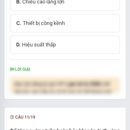
B.
Chiều cao lắng lớn
C.
Thiết bị cồng kềnh
D.
Hiệu suất thấp
LỜI GIẢI
Bạn cần đăng ký gói VIP
( giá chỉ từ 250K )
để
làm bài, xem đáp án và lời giải chi tiết không giới
hạn.
NÂNG CẤP VIP
CÂU 11/19