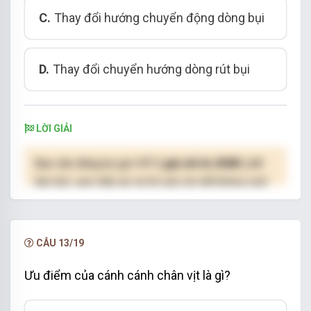
C.
Thay đổi hướng chuyển động dòng bụi
D.
Thay đổi chuyển hướng dòng rút bụi
LỜI GIẢI
Bạn cần đăng ký gói VIP
( giá chỉ từ 250K )
để
làm bài, xem đáp án và lời giải chi tiết không giới
hạn.
NÂNG CẤP VIP
CÂU 13/19
Ưu điểm của cánh cánh chân vịt là gì?