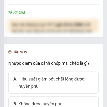
LỜI GIẢI
Bạn cần đăng ký gói VIP
( giá chỉ từ 250K )
để
làm bài, xem đáp án và lời giải chi tiết không giới
hạn.
NÂNG CẤP VIP
CÂU 9/19
Nhược điểm của cánh chớp mái chèo là gì?
A.
Hiệu suất giảm bớt chất lỏng được
huyền phù
B.
Không được huyền phù