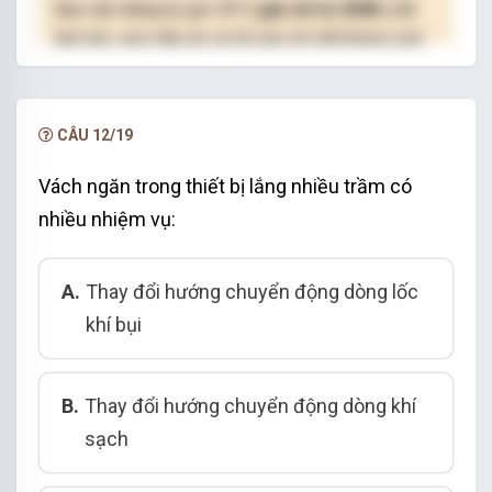
Bạn cần đăng ký gói VIP
( giá chỉ từ 250K )
để
làm bài, xem đáp án và lời giải chi tiết không giới
hạn.
NÂNG CẤP VIP
CÂU 12/19
Vách ngăn trong thiết bị lắng nhiều trầm có
nhiều nhiệm vụ:
A.
Thay đổi hướng chuyển động dòng lốc
khí bụi
B.
Thay đổi hướng chuyển động dòng khí
sạch