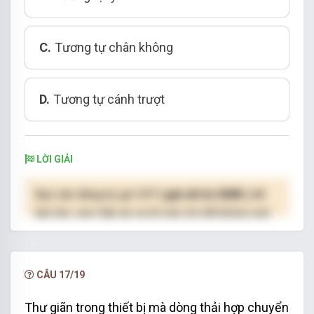
C.
Tương tự chân không
D.
Tương tự cánh trượt
LỜI GIẢI
Bạn cần đăng ký gói VIP
( giá chỉ từ 250K )
để
làm bài, xem đáp án và lời giải chi tiết không giới
hạn.
NÂNG CẤP VIP
CÂU 17/19
Thư giãn trong thiết bị mà dòng thải hợp chuyển