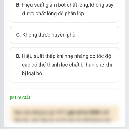
B.
Hiệu suất giảm bớt chất lỏng, không say
được chất lỏng dễ phân lớp
C.
Không được huyền phù
D.
Hiệu suất thấp khi nhẹ nhàng có tốc độ
cao có thể thanh lọc chất bị hạn chế khi
bị loại bỏ
LỜI GIẢI
Bạn cần đăng ký gói VIP
( giá chỉ từ 250K )
để
làm bài, xem đáp án và lời giải chi tiết không giới
hạn.