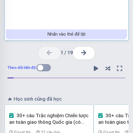
Nhấn vào thẻ để lật
1
/
19
Theo dõi tiến độ:
🔥
Học sinh cũng đã học
30+ câu Trắc nghiệm Chiến lược
30+ câu Trắc nghiệm Chiến lược
Chọn đáp án D
an toàn giao thông Quốc gia (có
an toàn giao th
đáp án) - Phần 2
đáp án) - Phần 
0 lượt thi
21 câu hỏi
0 lượt thi
1