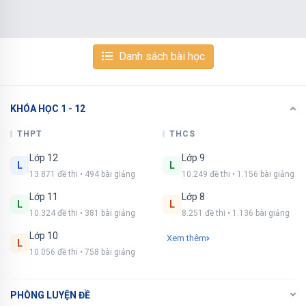
NÂNG CẤP VIP
Danh sách bài học
KHÓA HỌC 1 - 12
Xem tiếp với tài khoản VIP
Còn 13/19 câu hỏi, đáp án và lời giải chi tiết.
THPT
THCS
Lớp 12
Lớp 9
Bạn cần đăng ký gói VIP
( giá chỉ từ 250K )
để
L
L
13.871 đề thi • 494 bài giảng
10.249 đề thi • 1.156 bài giảng
làm bài, xem đáp án và lời giải chi tiết không giới
hạn.
Lớp 11
Lớp 8
L
L
10.324 đề thi • 381 bài giảng
8.251 đề thi • 1.136 bài giảng
NÂNG CẤP VIP
Lớp 10
Xem thêm
L
10.056 đề thi • 758 bài giảng
PHÒNG LUYỆN ĐỀ