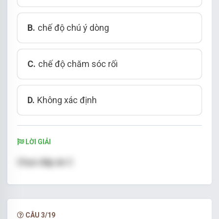
B.
chế độ chú ý dòng
C.
chế độ chăm sóc rối
D.
Không xác định
LỜI GIẢI
Chọn đáp án C
CÂU 3/19