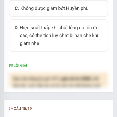
C.
Không được giảm bớt Huyền phù
D.
Hiệu suất thấp khi chất lỏng có tốc độ
cao, có thể tích lũy chất bị hạn chế khi
giảm nhẹ
LỜI GIẢI
Bạn cần đăng ký gói VIP
( giá chỉ từ 250K )
để
làm bài, xem đáp án và lời giải chi tiết không giới
hạn.
NÂNG CẤP VIP
CÂU 15/19