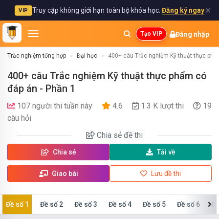
✕
Truy cập không giới hạn toàn bộ khóa học.
Đăng ký ngay
VIP
Đăng nhập
Tạo VIP
Trắc nghiệm tổng hợp
Đại học
400+ câu Trắc nghiệm Kỹ thuật thực phẩ
400+ câu Trắc nghiệm Kỹ thuật thực phẩm có
đáp án - Phần 1
107 người thi tuần này
4.6
1.3 K lượt thi
19
câu hỏi
Chia sẻ
đề thi
Chia sẻ
Tải về
Giao bài
Lưu đề thi
Đề số 1
Đề số 2
Đề số 3
Đề số 4
Đề số 5
Đề số 6
Đề