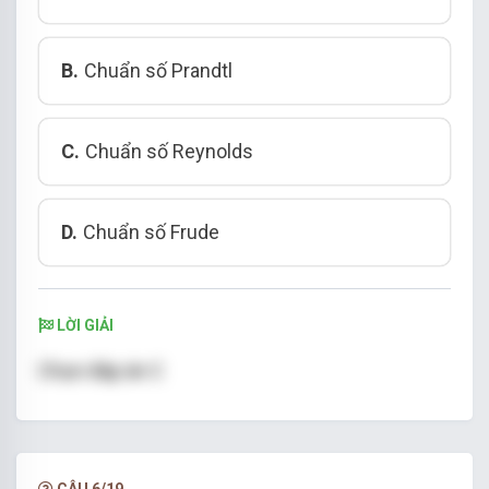
B.
Chuẩn số Prandtl
C.
Chuẩn số Reynolds
D.
Chuẩn số Frude
LỜI GIẢI
Chọn đáp án C
CÂU 6/19