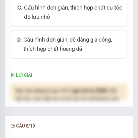
C.
Cấu hình đơn giản, thích hợp chất dư tốc
độ lưu nhỏ
D.
Cấu hình đơn giản, dễ dàng gia công,
thích hợp chất hoang dã
LỜI GIẢI
Bạn cần đăng ký gói VIP
( giá chỉ từ 250K )
để
làm bài, xem đáp án và lời giải chi tiết không giới
hạn.
NÂNG CẤP VIP
CÂU 8/19