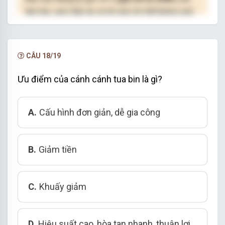
làm bài, xem đáp án và lời giải chi tiết không giới
hạn.
NÂNG CẤP VIP
CÂU 18/19
Ưu điểm của cánh cánh tua bin là gì?
A.
Cấu hình đơn giản, dễ gia công
B.
Giảm tiền
C.
Khuấy giảm
D.
Hiệu suất cao, hòa tan nhanh, thuận lợi