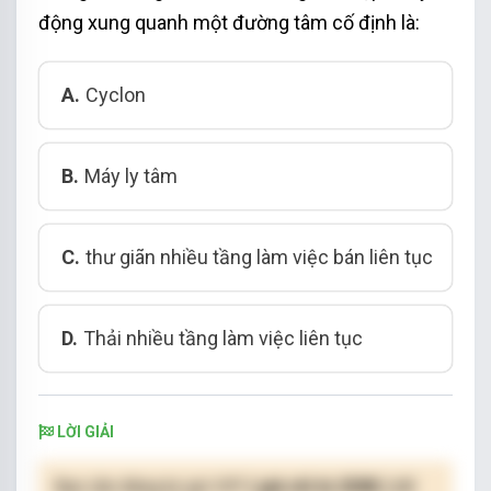
động xung quanh một đường tâm cố định là:
A.
Cyclon
B.
Máy ly tâm
C.
thư giãn nhiều tầng làm việc bán liên tục
D.
Thải nhiều tầng làm việc liên tục
LỜI GIẢI
Bạn cần đăng ký gói VIP
( giá chỉ từ 250K )
để