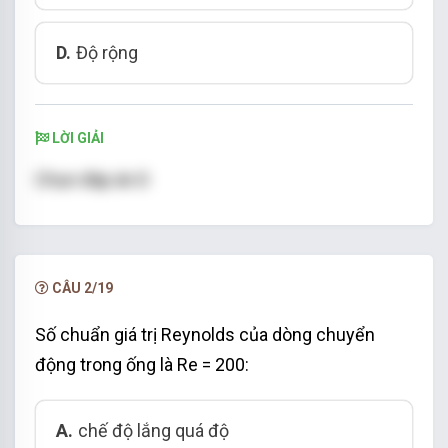
D.
Độ rộng
LỜI GIẢI
Chọn đáp án D
CÂU 2/19
Số chuẩn giá trị Reynolds của dòng chuyển
động trong ống là Re = 200:
A.
chế độ lắng quá độ